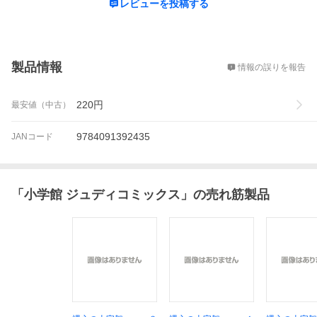
レビューを投稿する
概要
製品情報
情報の誤りを報告
220
円
最安値（中古）
9784091392435
JANコード
「
小学館 ジュディコミックス
」の売れ筋製品