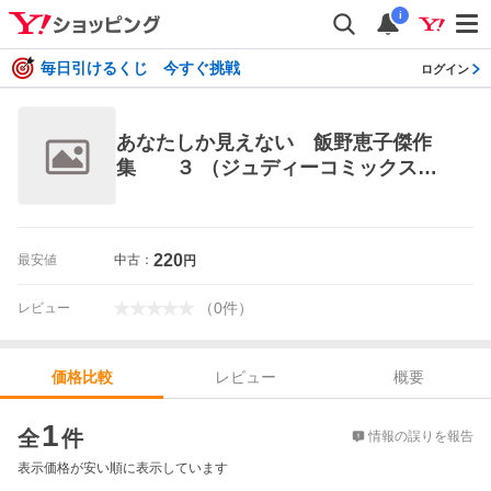
i
毎日引けるくじ 今すぐ挑戦
ログイン
あなたしか見えない 飯野恵子傑作
集 ３ （ジュディーコミックス）
飯野 恵子 小学館 ジュディコミック
ス
220
最安値
中古：
円
（
0
件
）
レビュー
レビュー
概要
価格比較
価格比較
1
全
件
情報の誤りを報告
表示価格が安い順に表示しています