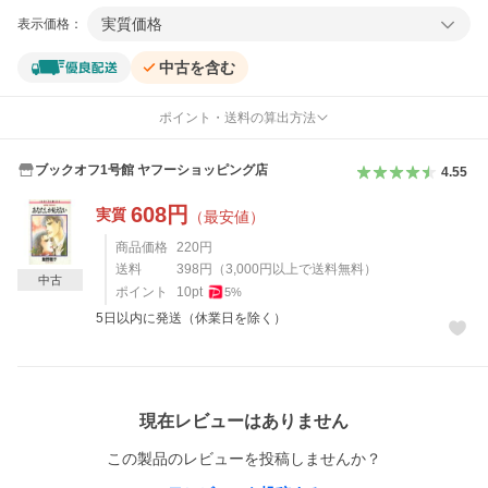
実質価格
表示価格：
中古を含む
ポイント・送料の算出方法
ブックオフ1号館 ヤフーショッピング店
4.55
608
円
実質
（最安値）
商品価格
220
円
送料
398
円
（
3,000
円以上で送料無料）
中古
ポイント
10
pt
5
%
5日以内に発送（休業日を除く）
レビュー
現在レビューはありません
この製品のレビューを投稿しませんか？