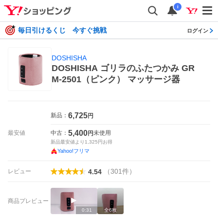
i
毎日引けるくじ 今すぐ挑戦
ログイン
DOSHISHA
DOSHISHA ゴリラのふたつかみ GR
M-2501（ピンク） マッサージ器
6,725
新品：
円
5,400
最安値
中古：
未使用
円
新品最安値より
1,325
円お得
Yahoo!フリマ
（
301
件
）
レビュー
4.54
商品プレビュー
0:31
全
6
枚