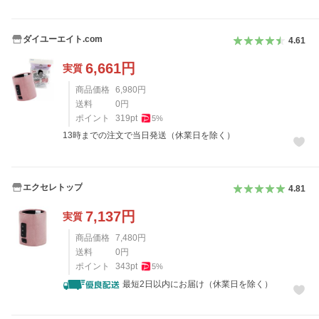
ダイユーエイト.com
4.61
6,661
円
実質
商品価格
6,980
円
送料
0
円
ポイント
319
pt
5
%
13時までの注文で当日発送（休業日を除く）
エクセレトップ
4.81
7,137
円
実質
商品価格
7,480
円
送料
0
円
ポイント
343
pt
5
%
最短2日以内にお届け（休業日を除く）