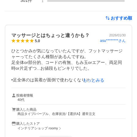
301
件
1
おすすめ順
マッサージとはちょっと違うかも？
2026/01/30
asu********
さん
5.0
ひとつかみが気になっていたんですが、フットマッサージ
ャーってたくさん種類があるんですね。

足全体or部分的、コードの有無、もみ玉orエアー、両足同
時or片足ずつ...お値段もピンキリでした。

•足全体のは装着が面倒で使わなくなりそう→スペースや金
もっとみる
銭的なダメージがでかい→部分的なものを。

•使用中動き回らない→コードありでも問題なし→充電気に
投稿者情報
せず使える。

40代
•両足同時は体の両側から電気を引くことになる→身動き取
れなくて使いづらそう。

購入した商品
商品タイプ/パープル、在庫状況/【選択A】通常注文
太ももまで使いたかったので、ふたつかみにしました。

購入したストア
エアータイプってやってみてわかりましたが、血圧測定と
インテリアショップ roomy
同じイメージです（笑）
