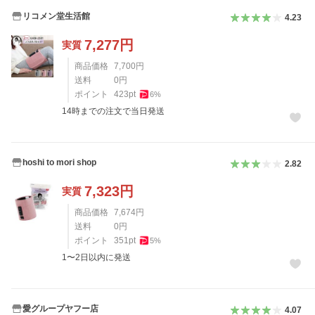
リコメン堂生活館
4.23
7,277
円
実質
商品価格
7,700
円
送料
0
円
ポイント
423
pt
6
%
14時までの注文で当日発送
hoshi to mori shop
2.82
7,323
円
実質
商品価格
7,674
円
送料
0
円
ポイント
351
pt
5
%
1〜2日以内に発送
愛グループヤフー店
4.07