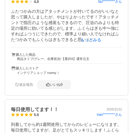
taz********
さん
4.0
ふたつかみの方はアタッチメントが付いてるのがいいなと
思って購入しましたが、やはりよかったです！アタッチメ
ントで指圧のような感覚もできるので、圧迫のみよりも特
定の場所に効いてる感じがします。ふくらはぎも中〜強に
すればふつうにできたので、標準より細い人でなければふ
たつかみでもふくらはぎもできると思います。機械だと特
もっとみる
定の場所でしかできませんが、これはいろんな場所で使え
るので時短になって最高です。ですが音が意外と大きかっ
購入した商品
たので、宿泊先などでは場所によっては使いづらいかもな
商品タイプ/グレー、在庫状況/【選択A】通常注文
ので−1です。これは買ってよかった！実家にもプレゼント
しようと思います。
購入したストア
インテリアショップ roomy
違反報告
いいね
9
毎日使用してます！！
2025/11/11
nan********
さん
5.0
到着してから約1週間使用してからのレビューになります。

毎日使用してますが、足がとてもスッキリします！ふくら