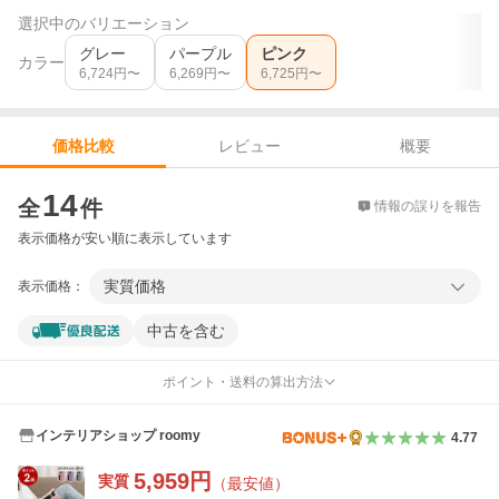
選択中のバリエーション
グレー
パープル
ピンク
カラー
6,724
円〜
6,269
円〜
6,725
円〜
レビュー
概要
価格比較
価格比較
14
全
件
情報の誤りを報告
表示価格が安い順に表示しています
実質価格
表示価格：
中古を含む
ポイント・送料の算出方法
インテリアショップ roomy
4.77
5,959
円
実質
（最安値）