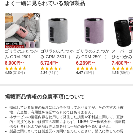
よく一緒に見られている類似製品
ゴリラのふたつか
ゴリラのふたつか
ゴリラのふたつか
スーパーゴ
み GRM-2501
み GRM-2501（グ
み GRM-2501（パ
ひとつかみ 
レー）
ープル）
401（ブラ
6,900
6,724
6,269
7,480
円〜
円〜
円〜
円〜
4.50
(
310
件)
4.36
(
81
件)
4.47
(
15
件)
4.56
(
89
件)
掲載商品情報の免責事項について
掲載している情報の精度には万全を期しておりますが、その内容の正確
性、安全性、有用性を保証するものではありません。
本サービスの情報内容を使用して発生した損害や不利益に関して、直接
的・間接的あるいは損害の程度によらず、 LINEヤフー株式会社、情報提
供会社各社および商品販売店舗各社は一切の責任を負いません。
製品に関しましては製造元へお問い合わせください。購入に際しての質