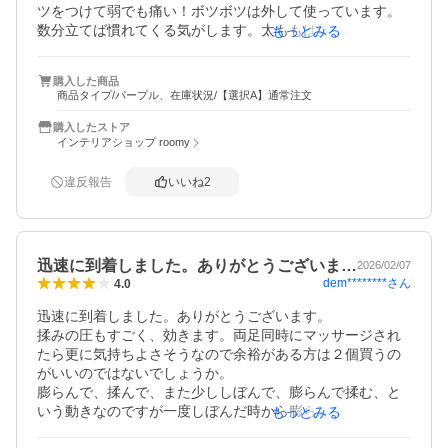
ツをつけて弱でも痛い！ボツボツは外して使っています。
数分立てば慣れてくる気がします。太ももは強でも使えそ
もっとみる
うです。スマホを見ながら使えばあっという間に10分経ち
ました。使用後、足が軽く感じました。旅行など沢山歩い
購入した商品
た後にもがさばらず使えそうです。
商品タイプ/パープル、在庫状況/【選択A】通常注文
購入したストア
インテリアショップ roomy
違反報告
いいね
2
迅速に到着しました。ありがとうございま…
2026/02/07
dem********
さん
4.0
迅速に到着しました。ありがとうございます。

揉みの圧もすごく、効きます。両足同時にマッサージされ
たら更に気持ちよさそうなので余裕がある方は２個買うの
がいいのではないでしょうか。

膨らんで、揉んで、また少ししぼんで、膨らんで揉む、と
いう動きなのですが一度しぼんだ時から膨らむまでの時間
もっとみる
がもう少し短いといいなと思います。でも整体などにいか