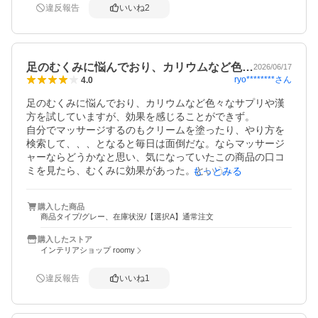
なのでマッサージというか、締め上げてからのダバーっと
違反報告
いいね
2
血流解放したあの感じは気持ち良いです。

そしてぽこぽこパーツがツボに電気流してるような感覚
で、かなり良い仕事をします。

毎日足パンッパンなので、強+ぽこぽこパーツがお気に入り
足のむくみに悩んでおり、カリウムなど色…
2026/06/17
です。

ryo********
さん
4.0
太もも用ですが、ふくらはぎにも使っちゃいます。

※位置誤ると骨に当たってまじで痛いです。

足のむくみに悩んでおり、カリウムなど色々なサプリや漢
方を試していますが、効果を感じることができず。

気持ち良いな〜程度ですが、毎日続けたら浮腫みも解消さ
自分でマッサージするのもクリームを塗ったり、やり方を
れるんじゃないかと期待しています。

検索して、、、となると毎日は面倒だな。ならマッサージ
注文番号：roomy-10774212
ャーならどうかなと思い、気になっていたこの商品の口コ
ミを見たら、むくみに効果があった。というレビューがい
もっとみる
くつかあったので、購入してみました。

数日使用してみた感想は、むくみに効果あるのかは？です
購入した商品
が、夜に使用すると次の日の足が重くない気がします。

商品タイプ/グレー、在庫状況/【選択A】通常注文
まだ使用してからの日にちが浅いのと、むくみが酷過ぎる
ので、直ぐに効果が出ないと思うので気長に使用したいと
購入したストア
思います。

インテリアショップ roomy
ふくらはぎ×2　太もも×2をやるとなると結構時間がかかる
ので、もう一つ購入を考えています。
違反報告
いいね
1