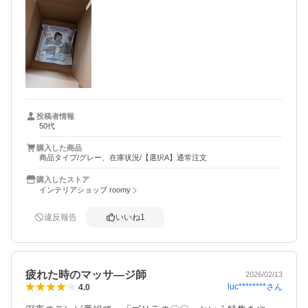
ただ、届いた段ボールが品物に対しては大きく、緩衝材を
入れる様な壊れ物では無いけど、段ボールの中でスカスカ
な感じがちょっと残念でした。小さめの段ボールでもいい
のかな？と思いました。
投稿者情報
50代
購入した商品
商品タイプ/グレー、在庫状況/【選択A】通常注文
購入したストア
インテリアショップ roomy
違反報告
いいね
1
疲れた時のマッサ―ジ師
2026/02/13
luc********
さん
4.0