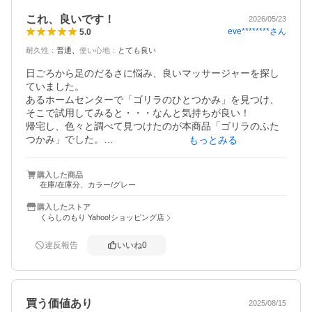
これ、良いです！
2026/05/23
eve********
さん
5.0
耐久性
：
普通
使い心地
：
とても良い
日ごろから足のだるさに悩み、良いマッサージャーを探し
ていました。

あるホームセンターで「ゴリラのひとつかみ」を見つけ、
そこで試用してみると・・・なんと気持ちが良い！

帰宅し、色々と調べて見つけたのが本商品「ゴリラのふた
つかみ」でした。

もっとみる
「ふたつかみ」は太もももできるので、コスパがいいです
よね。

購入した商品
在庫/在庫分、カラー/グレー
午前中に購入したので、翌日には届けていただき、至福の
時を味わうことができました。

購入したストア
ゴリラさんの握力並みに両足一気にもんでもらいたく、2台
くらしのもり Yahoo!ショッピング店
購入したので、両足気持ちよすぎてウトウト。。。

突起状の「ぽこぽこパーツ」が足に食い込み、たまらんで
違反報告
いいね
0
す！

終わった後に見ると、しっかり赤い跡がついており、思わ
ずにんまり。これは効くぞ！

良いお買い物ができました。
買う価値あり
2025/08/15