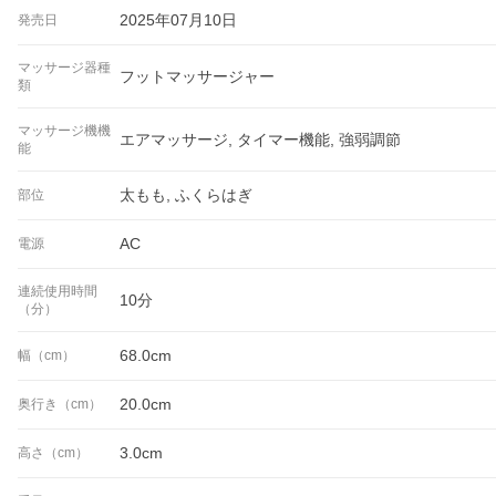
2025年07月10日
発売日
マッサージ器種
フットマッサージャー
類
マッサージ機機
エアマッサージ, タイマー機能, 強弱調節
能
太もも, ふくらはぎ
部位
AC
電源
連続使用時間
10分
（分）
68.0cm
幅（cm）
20.0cm
奥行き（cm）
3.0cm
高さ（cm）