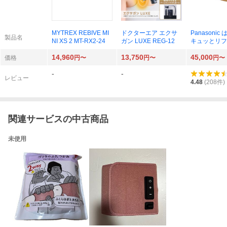
MYTREX REBIVE MI
ドクターエア エクサ
Panasonic
製品名
NI XS 2 MT-RX2-24
ガン LUXE REG-12
キュッとリフレ
A192-H（
14,960
13,750
45,000
ー）
価格
円〜
円〜
円〜
-
-
レビュー
4.48
(
208
件)
関連サービスの中古商品
未使用