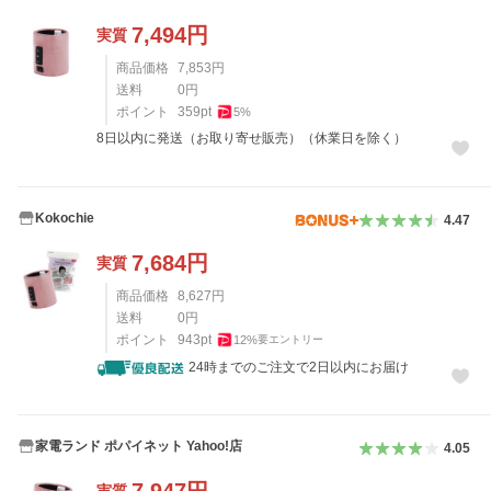
7,494
円
実質
商品価格
7,853
円
送料
0
円
ポイント
359
pt
5
%
8日以内に発送（お取り寄せ販売）（休業日を除く）
Kokochie
4.47
7,684
円
実質
商品価格
8,627
円
送料
0
円
ポイント
943
pt
12
%
要エントリー
24時までのご注文で2日以内にお届け
家電ランド ポパイネット Yahoo!店
4.05