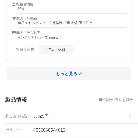
ず、自宅で空いた時間にほぐされるのが本当にありがたい
投稿者情報
です。使わないときはACアダプタは抜こう運動しているの
40代
も◎。
購入した商品
商品タイプ/ピンク、在庫状況/【選択A】通常注文
購入したストア
インテリアショップ roomy
違反報告
いいね
0
もっと見る
概要
製品情報
情報の誤りを報告
6,725
円
最安値（新品）
4550668544010
JANコード