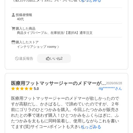
もっとみる
また、わたしは、仕事柄腕を酷使し凝るので腕にも使った
ところ

投稿者情報
イタ気持ちいい感じで最高です。

40代
普段身体の凝りや疲れが溜まっていますが、妊娠中の時み
購入した商品
商品タイプ/パープル、在庫状況/【選択A】通常注文
たいに中々家族に揉んでもらえないので、ゴリラのパワー
で助けられます。

購入したストア
インテリアショップ roomy
配送は早く丁寧な梱包でした。

ありがとうございました。
違反報告
いいね
2
医療用フットマッサージャーのメドマーが…
2026/06/28
rig********
さん
5.0
医療用フットマッサージャーのメドマーが欲しかったので
すが高額だし、かさばるし、で諦めていたのですが、２年
前にゴリラのひとつかみを購入。今回ふたつかみが販売さ
れたとの事で迷わず購入！ひとつかみをふくらはぎに、ふ
たつかみを太ももに同時装着し、使用しながらこれを書い
てます(笑)サイコー♪ポイントも大きいし、買って大正解な
もっとみる
商品でした♪
