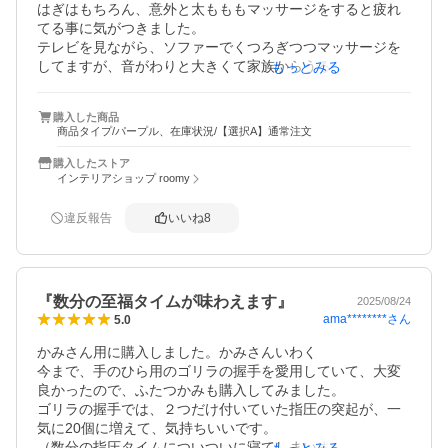
はぎはもちろん、意外と太もももマッサージをすると疲れ
てる事に気がつきました。

テレビを見ながら、ソファーでくつろぎつつマッサージを
してますが、音がわりと大きくて家族からうるさいと言わ
もっとみる
れる事もあります。。。

個人的には、テレビみながらでも音量を上げて見れば気に
購入した商品
なりませんが、気になる方は気になるかもしれません。

商品タイプ/パープル、在庫状況/【選択A】通常注文
ただ、パワーはほんとに強くて弱でもマジックテープでき
つく絞めすぎると痛いぐらいですが、マジックテープの絞
購入したストア
め具合で調整できるので◉
インテリアショップ roomy
違反報告
いいね
8
『数分の至福タイムが味わえます』
2025/08/24
ama********
さん
5.0
かみさん用に購入しました。かみさんいわく

今まで、手のひら用のゴリラの握手を愛用していて、大変
良かったので、ふたつかみも購入してみました。

ゴリラの握手では、２つだけ付いていた指圧の突起が、一
気に20個に増えて、気持ちいいです。

（数分の指圧タイムについついに寝てしまいます）
