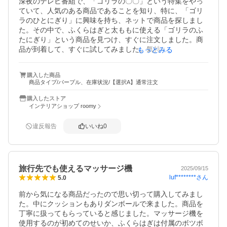
深夜のテレビ番組で、「ゴリラの〇〇」という特集をやっ
ていて、人気のある商品であることを知り、特に、「ゴリ
ラのひとにぎり」に興味を持ち、ネットで商品を探しまし
た。その中で、ふくらはぎと太ももに使える「ゴリラのふ
たにぎり」という商品を見つけ、すぐに注文しました。商
品が到着して、すぐに試してみました。気持ちは良いので
もっとみる
すが、私には強さが感じられません。（ゴリラの握力な
ら、強烈とィメ―ジのせいか）そこが、私にとっては残念
購入した商品
なことですが、疲れた時には、いつも使うことになります
商品タイプ/パープル、在庫状況/【選択A】通常注文
ね。
購入したストア
インテリアショップ roomy
違反報告
いいね
0
旅行先でも使えるマッサージ機
2025/09/15
luf********
さん
5.0
前から気になる商品だったので思い切って購入してみまし
た。中にクッションもありダンボールで来ました。商品を
丁寧に扱ってもらっていると感じました。マッサージ機を
使用するのが初めてのせいか、ふくらはぎは付属のボツボ