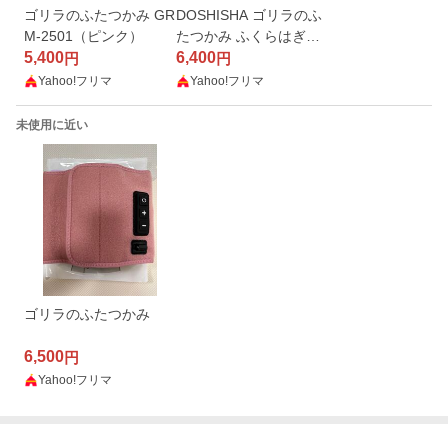
ゴリラのふたつかみ GR
DOSHISHA ゴリラのふ
M-2501（ピンク）
たつかみ ふくらはぎ太
5,400
ももケア マッサージ器
6,400
円
円
ピンク
Yahoo!フリマ
Yahoo!フリマ
未使用に近い
ゴリラのふたつかみ
6,500
円
Yahoo!フリマ