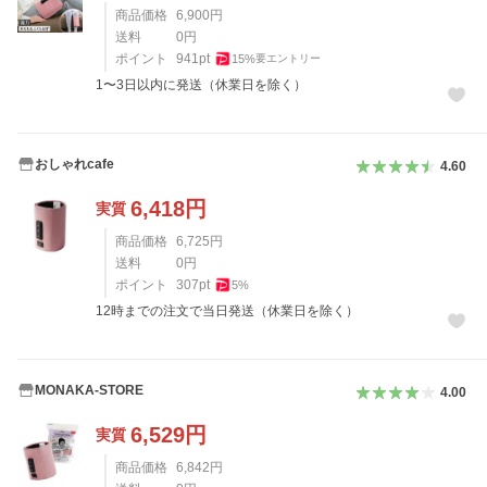
商品価格
6,900
円
送料
0
円
ポイント
941
pt
15
%
要エントリー
1〜3日以内に発送（休業日を除く）
おしゃれcafe
4.60
6,418
円
実質
商品価格
6,725
円
送料
0
円
ポイント
307
pt
5
%
12時までの注文で当日発送（休業日を除く）
MONAKA-STORE
4.00
6,529
円
実質
商品価格
6,842
円