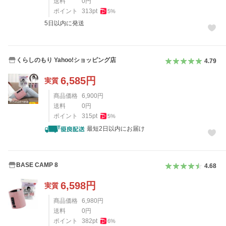
送料
0
円
ポイント
313
pt
5
%
5日以内に発送
くらしのもり Yahoo!ショッピング店
4.79
6,585
円
実質
商品価格
6,900
円
送料
0
円
ポイント
315
pt
5
%
最短2日以内にお届け
BASE CAMP 8
4.68
6,598
円
実質
商品価格
6,980
円
送料
0
円
ポイント
382
pt
6
%