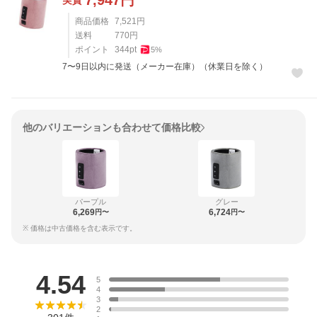
7,947
円
実質
商品価格
7,521
円
送料
770
円
ポイント
344
pt
5
%
7〜9日以内に発送（メーカー在庫）（休業日を除く）
他のバリエーションも合わせて価格比較
パープル
グレー
6,269
6,724
円〜
円〜
※ 価格は中古価格を含む表示です。
レビュー
4.54
5
4
3
2