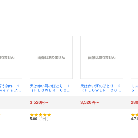
言う勿れ １
天は赤い河のほとり １
天は赤い河のほとり ２
ミ
ｏｗｅｒｓフラ
（ＦＬＯＷＥＲ ＣＯＭ
（ＦＬＯＷＥＲ ＣＯＭ
５ 
スα） 田村
ＩＣＳ ＳＰＥＣＩＡ
ＩＣＳ ＳＰＥＣＩＡ
ワー
Ｌ） （愛蔵版） 篠原千絵
Ｌ） （愛蔵版） 篠原千絵
由
3,520
3,520
28
円〜
円〜
／著
／著
-
）
5.00
（
1
件）
4.7