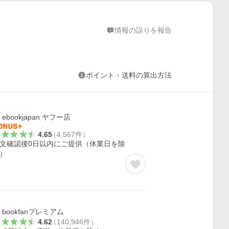
情報の誤りを報告
ポイント・送料の算出方法
ebookjapan ヤフー店
4.65
（
4,567
件
）
文確認後0日以内にご提供（休業日を除
）
bookfanプレミアム
4.62
（
140,946
件
）