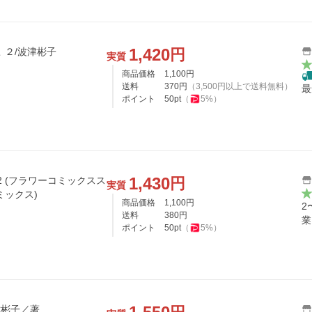
1,420
円
 ２/波津彬子
実質
商品価格
1,100
円
送料
370
円
（
3,500
円以上で送料無料）
最
ポイント
50
pt
（
5
%）
1,430
円
 2 (フラワーコミックスス
実質
ミックス)
商品価格
1,100
円
2
送料
380
円
業
ポイント
50
pt
（
5
%）
津彬子／著