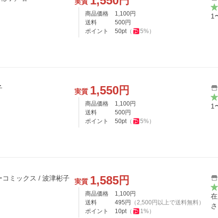
1,550
円
実質
商品価格
1,100
円
1
送料
500
円
ポイント
50
pt
（
5
%）
1,550
円
子
実質
商品価格
1,100
円
1
送料
500
円
ポイント
50
pt
（
5
%）
1,585
円
ーコミックス / 波津彬子
実質
商品価格
1,100
円
在
送料
495
円
（
2,500
円以上で送料無料）
さ
ポイント
10
pt
（
1
%）