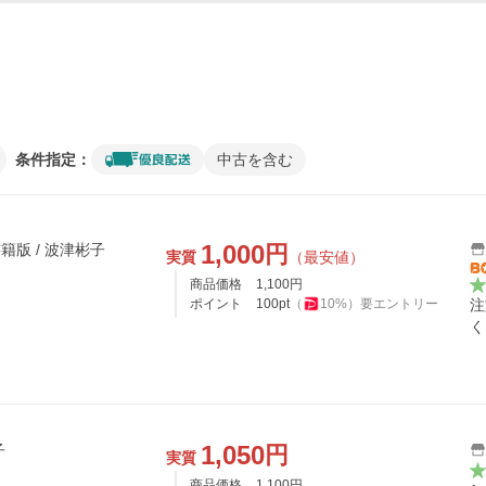
条件指定：
中古を含む
1,000
円
籍版 / 波津彬子
実質
（最安値）
商品価格
1,100
円
ポイント
100
pt
（
10
%）
要エントリー
注
く
1,050
円
子
実質
商品価格
1,100
円