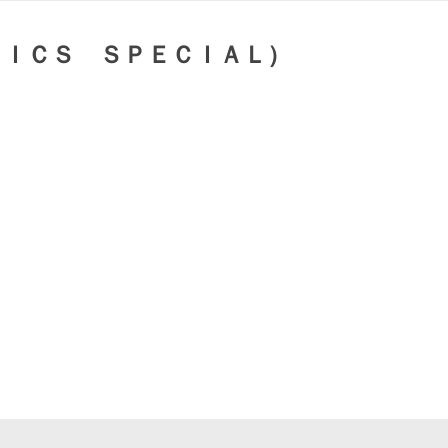
ＭＩＣＳ ＳＰＥＣＩＡＬ）