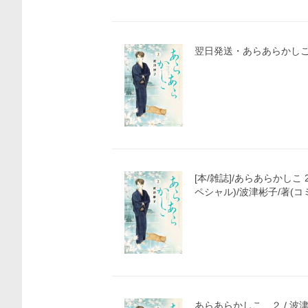
価格比較
翌日発送・あらあらかしこ
[本/雑誌]/あらあらかしこ
ペシャル)/波津彬子/著(コ
あらあらかしこ ２ / 波