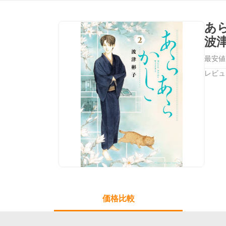
あ
波
最安値
レビュ
価格比較