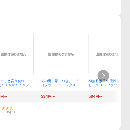
ステリと言う勿れ １
その男、沼につき。 ６
神無月紫子の優雅な暇潰
（ｆｌｏｗｅｒｓフラ
（フラワーコミックスア
し １８ （フラワーコミ
コミックスα） 田村
ルファ） 相川ヒロ
ックスアルファ） 赤石路
美／著
代
0
594
594
円〜
円〜
円〜
-
-
1
（
106
件）