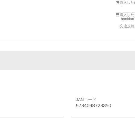
購入した
-
購入した
bookf
違反報
JANコード
9784098728350