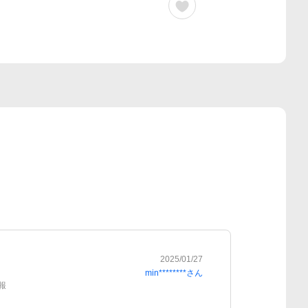
2025/01/27
min********
さん
報