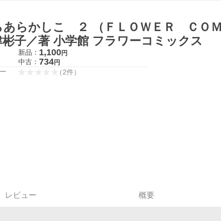
らあらかしこ ２ （ＦＬＯＷＥＲ ＣＯ
津彬子／著 小学館 フラワーコミックス
1,100
新品：
円
734
中古：
円
ー
（
2
件
）
レビュー
概要