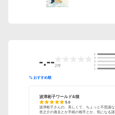
5
-.--
4
3
2
件
2
1
おすすめ順
波津彬子ワールド&猫
レビュー
5.0
波津彬子さんの、美しくて、ちょっと不思議な
杏之介の過去とか手紙の相手とか、気になる謎