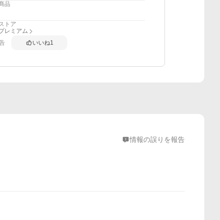
商品
ストア
anプレミアム
告
いいね
1
情報の誤りを報告