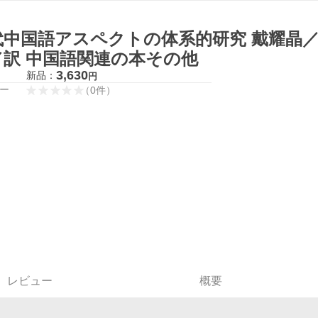
代中国語アスペクトの体系的研究 戴耀晶
／訳 中国語関連の本その他
3,630
新品：
円
ー
（
0
件
）
レビュー
概要