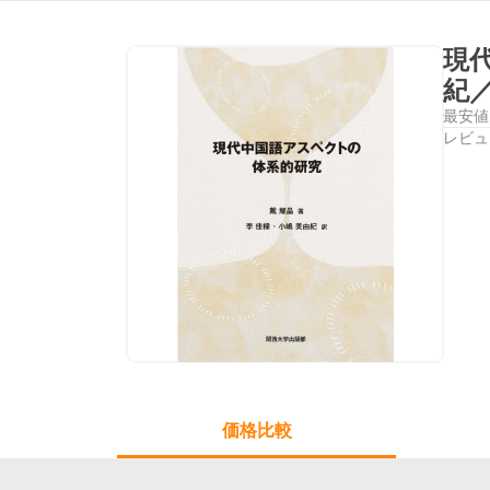
現
紀
最安値
レビュ
価格比較