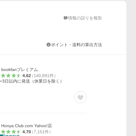
情報の誤りを報告
ポイント・送料の算出方法
bookfanプレミアム
4.62
（
140,891
件
）
〜3日以内に発送（休業日を除く）
Honya Club.com Yahoo!店
4.70
（
7,151
件
）