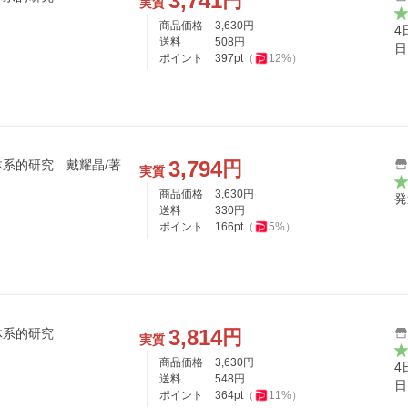
3,741
円
実質
商品価格
3,630
円
4
送料
508
円
日
ポイント
397
pt
（
12
%）
3,794
円
体系的研究 戴耀晶/著
実質
商品価格
3,630
円
発
送料
330
円
ポイント
166
pt
（
5
%）
3,814
円
体系的研究
実質
商品価格
3,630
円
4
送料
548
円
日
ポイント
364
pt
（
11
%）