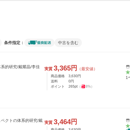
条件指定：
中古を含む
3,365
円
系的研究/戴耀晶/李佳
実質
（最安値）
商品価格
3,630
円
1
送料
0
円
ポイント
265
pt
（
8
%）
3,464
円
ペクトの体系的研究/戴
実質
商品価格
3,630
円