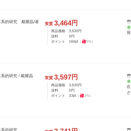
3,464
円
体系的研究 戴耀晶/著
実質
商品価格
3,630
円
発
送料
0
円
ポイント
166
pt
（
5
%）
3,597
円
的研究 / 戴耀晶
実質
商品価格
3,630
円
在
送料
0
円
さ
ポイント
33
pt
（
1
%）
体系的研究