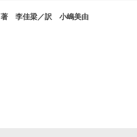
／著 李佳梁／訳 小嶋美由