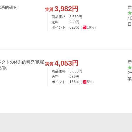
3,982
円
体系的研究
実質
商品価格
3,630
円
4
送料
980
円
日
ポイント
628
pt
（
19
%）
4,053
円
スペクトの体系的研究/戴耀
実質
紀/訳
商品価格
3,630
円
2
送料
589
円
業
ポイント
166
pt
（
5
%）