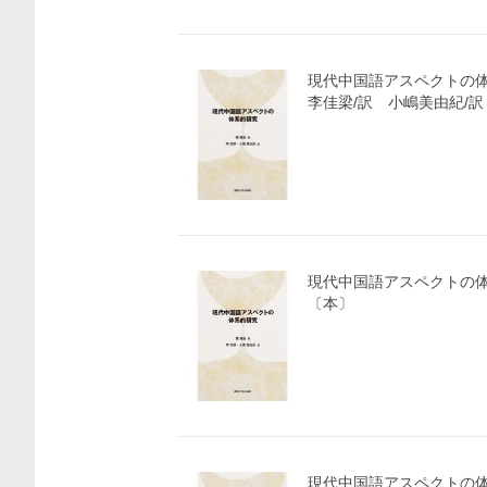
現代中国語アスペクトの
李佳梁/訳 小嶋美由紀/訳
現代中国語アスペクトの体系
〔本〕
価格比較
現代中国語アスペクトの