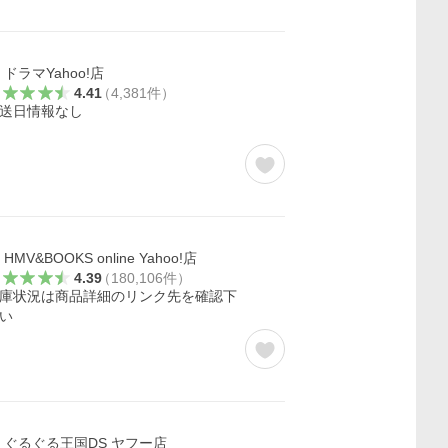
ドラマYahoo!店
4.41
（
4,381
件
）
送日情報なし
HMV&BOOKS online Yahoo!店
4.39
（
180,106
件
）
庫状況は商品詳細のリンク先を確認下
い
ぐるぐる王国DS ヤフー店