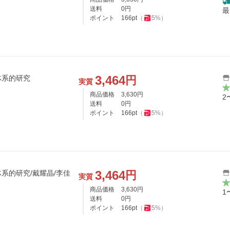
送料
0
円
最
ポイント
166
pt
（
5
%）
3,464
円
体系的研究
実質
商品価格
3,630
円
2
送料
0
円
ポイント
166
pt
（
5
%）
3,464
円
系的研究/戴耀晶/李佳
実質
商品価格
3,630
円
1
送料
0
円
ポイント
166
pt
（
5
%）