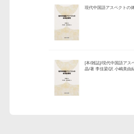
現代中国語アスペクトの
[本/雑誌]/現代中国語ア
晶/著 李佳梁/訳 小嶋美由