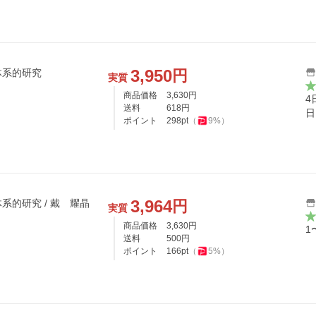
3,950
円
体系的研究
実質
商品価格
3,630
円
4
送料
618
円
日
ポイント
298
pt
（
9
%）
3,964
円
系的研究 / 戴 耀晶
実質
商品価格
3,630
円
1
送料
500
円
ポイント
166
pt
（
5
%）