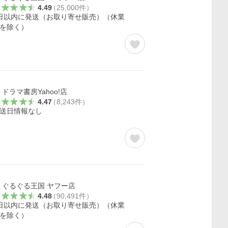
4.49
（
25,000
件
）
日以内に発送（お取り寄せ販売）（休業
を除く）
ドラマ書房Yahoo!店
4.47
（
8,243
件
）
送日情報なし
ぐるぐる王国 ヤフー店
4.48
（
90,491
件
）
日以内に発送（お取り寄せ販売）（休業
を除く）