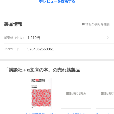
レビューを投稿する
概要
製品情報
情報の誤りを報告
1,210
円
最安値（中古）
9784062560061
JANコード
「
講談社＋α文庫の本
」の売れ筋製品