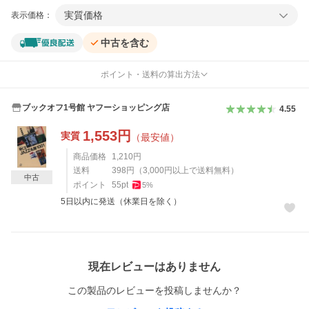
実質価格
表示価格：
中古を含む
ポイント・送料の算出方法
ブックオフ1号館 ヤフーショッピング店
4.55
1,553
円
実質
（最安値）
商品価格
1,210
円
送料
398
円
（
3,000
円以上で送料無料）
中古
ポイント
55
pt
5
%
5日以内に発送（休業日を除く）
レビュー
現在レビューはありません
この製品のレビューを投稿しませんか？