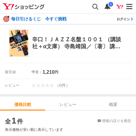
i
毎日引けるくじ 今すぐ挑戦
ログイン
辛口！ＪＡＺＺ名盤１００１ （講談
社＋α文庫） 寺島靖国／〔著〕 講談
社＋α文庫の本
1,210
最安値
中古：
円
（
0
件
）
レビュー
レビュー
概要
価格比較
価格比較
1
全
件
情報の誤りを報告
表示価格が安い順に表示しています