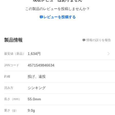
この製品のレビューを投稿しませんか？
レビューを投稿する
概要
製品情報
情報の誤りを報告
1,634
円
最安値（新品）
4571549846634
JANコード
投げ、遠投
釣種
シンキング
沈み方
55.0mm
長さ（mm）
9.0g
重さ（g）