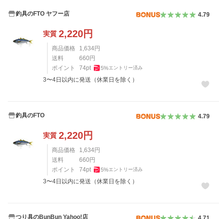
釣具のFTO ヤフー店
4.79
2,220
円
実質
商品価格
1,634
円
送料
660
円
ポイント
74
pt
5
%
エントリー済み
3〜4日以内に発送（休業日を除く）
釣具のFTO
4.79
2,220
円
実質
商品価格
1,634
円
送料
660
円
ポイント
74
pt
5
%
エントリー済み
3〜4日以内に発送（休業日を除く）
つり具のBunBun Yahoo!店
4.71