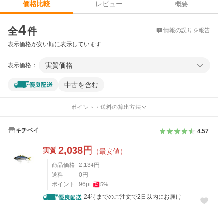
レビュー
概要
価格比較
価格比較
4
全
件
情報の誤りを報告
表示価格が安い順に表示しています
実質価格
表示価格：
中古を含む
ポイント・送料の算出方法
キチベイ
4.57
2,038
円
実質
（最安値）
商品価格
2,134
円
送料
0
円
ポイント
96
pt
5
%
24時までのご注文で2日以内にお届け