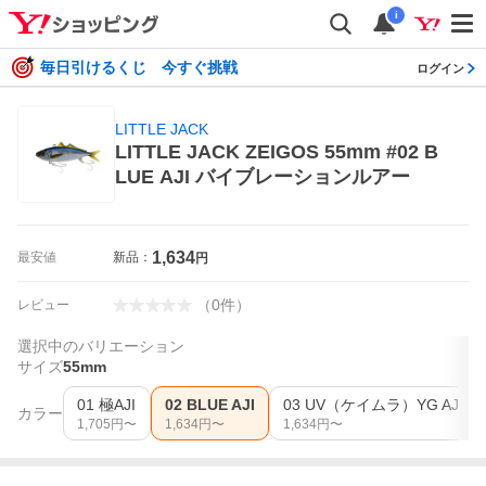
i
毎日引けるくじ 今すぐ挑戦
ログイン
LITTLE JACK
LITTLE JACK ZEIGOS 55mm #02 B
LUE AJI バイブレーションルアー
1,634
最安値
新品：
円
（
0
件
）
レビュー
選択中のバリエーション
サイズ
55mm
01 極AJI
02 BLUE AJI
03 UV（ケイムラ）YG AJI
カラー
1,705
円〜
1,634
円〜
1,634
円〜