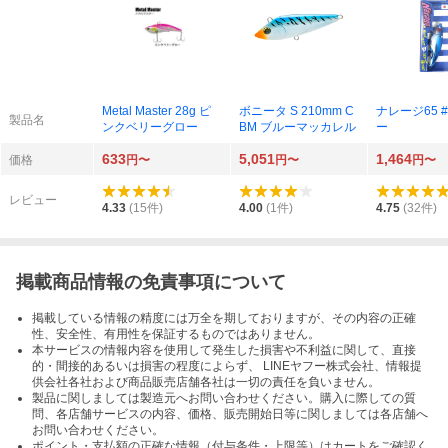
Metal Master 28g ピ
ボニータ S 210mm C
ナレージ65 #
製品名
ンクベリーグロー
BM ブルーマッカレル
ー
633
5,051
1,464
価格
円〜
円〜
円〜
レビュー
4.33
(
15
件)
4.00
(
1
件)
4.75
(
32
件)
掲載商品情報の免責事項について
掲載している情報の精度には万全を期しておりますが、その内容の正確
性、安全性、有用性を保証するものではありません。
本サービスの情報内容を使用して発生した損害や不利益に関して、直接
的・間接的あるいは損害の程度によらず、 LINEヤフー株式会社、情報提
供会社各社および商品販売店舗各社は一切の責任を負いません。
製品に関しましては製造元へお問い合わせください。購入に際しての質
問、各店舗サービスの内容、価格、販売開始日等に関しましては各店舗へ
お問い合わせください。
ポイント・支払額の正確な情報（付与条件・上限等）はカートをご確認く