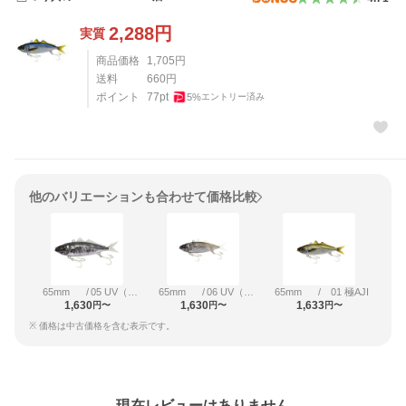
2,288
円
実質
商品価格
1,705
円
送料
660
円
ポイント
77
pt
5
%
エントリー済み
他のバリエーションも合わせて価格比較
65mm
/
05 UV（ケイムラ）SILVER AJI
65mm
/
06 UV（ケイムラ）SUPPER CLEAR
65mm
/
01 極AJI
1,630
1,630
1,633
円〜
円〜
円〜
※ 価格は中古価格を含む表示です。
レビュー
現在レビューはありません