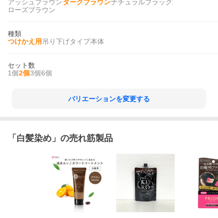
アッシュブラウン
ダークブラウン
ナチュラルブラック
ローズブラウン
種類
つけかえ用
吊り下げタイプ
本体
セット数
1個
2個
3個
6個
バリエーションを変更する
「
白髪染め
」の売れ筋製品