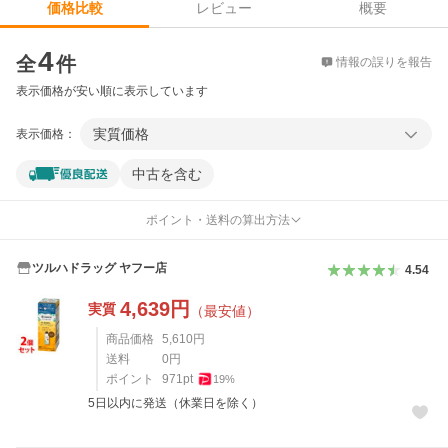
レビュー
概要
価格比較
価格比較
4
全
件
情報の誤りを報告
表示価格が安い順に表示しています
実質価格
表示価格：
中古を含む
ポイント・送料の算出方法
ツルハドラッグ ヤフー店
4.54
4,639
円
実質
（最安値）
商品価格
5,610
円
送料
0
円
ポイント
971
pt
19
%
5日以内に発送（休業日を除く）