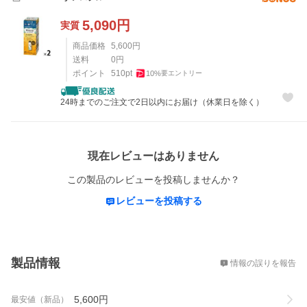
5,090
円
実質
商品価格
5,600
円
送料
0
円
ポイント
510
pt
10
%
要エントリー
24時までのご注文で2日以内にお届け（休業日を除く）
レビュー
現在レビューはありません
この製品のレビューを投稿しませんか？
レビューを投稿する
概要
製品情報
情報の誤りを報告
5,600
円
最安値（新品）