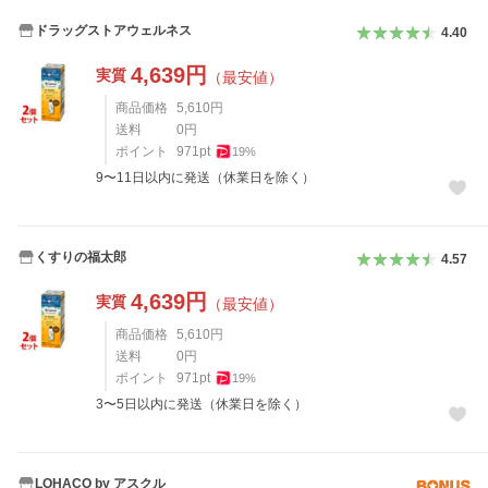
ドラッグストアウェルネス
4.40
4,639
円
実質
（最安値）
商品価格
5,610
円
送料
0
円
ポイント
971
pt
19
%
9〜11日以内に発送（休業日を除く）
くすりの福太郎
4.57
4,639
円
実質
（最安値）
商品価格
5,610
円
送料
0
円
ポイント
971
pt
19
%
3〜5日以内に発送（休業日を除く）
LOHACO by アスクル