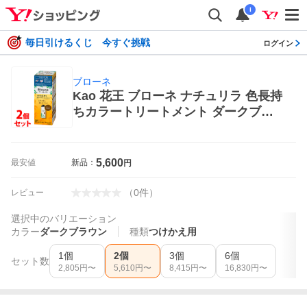
i
毎日引けるくじ 今すぐ挑戦
ログイン
ブローネ
Kao 花王 ブローネ ナチュリラ 色長持
ちカラートリートメント ダークブラ
ウン つけかえ用 155g×2個 ブローネ
白髪染め
5,600
最安値
新品：
円
（
0
件
）
レビュー
選択中のバリエーション
カラー
ダークブラウン
種類
つけかえ用
1個
2個
3個
6個
セット数
2,805
円〜
5,610
円〜
8,415
円〜
16,830
円〜