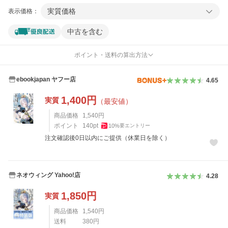
実質価格
表示価格：
中古を含む
ポイント・送料の算出方法
ebookjapan ヤフー店
4.65
1,400
円
実質
（最安値）
商品価格
1,540
円
ポイント
140
pt
10
%
要エントリー
注文確認後0日以内にご提供（休業日を除く）
ネオウィング Yahoo!店
4.28
1,850
円
実質
商品価格
1,540
円
送料
380
円