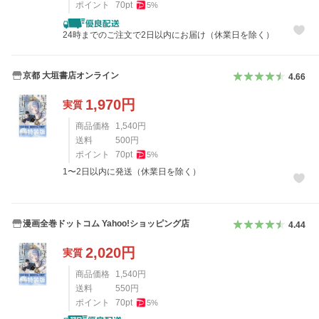
ポイント
70
pt
5
%
24時までのご注文で2日以内にお届け（休業日を除く）
京都 大垣書店オンライン
4.66
1,970
円
実質
商品価格
1,540
円
送料
500
円
ポイント
70
pt
5
%
1〜2日以内に発送（休業日を除く）
漫画全巻ドットコム Yahoo!ショッピング店
4.44
2,020
円
実質
商品価格
1,540
円
送料
550
円
ポイント
70
pt
5
%