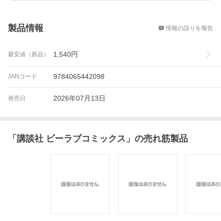
概要
製品情報
情報の誤りを報告
1,540
円
最安値（新品）
9784065442098
JANコード
2026年07月13日
発売日
「
講談社 ビーラブコミックス
」の売れ筋製品