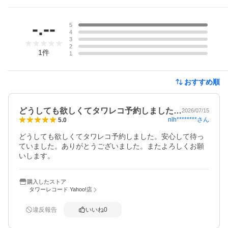
レビュー
-.--
5
4
3
2
1
件
1
おすすめ順
どうしても欲しくてタワレコ予約しました…
2026/07/15
nlh********
さん
5.0
どうしても欲しくてタワレコ予約しました。安心して待っ
ていました。ありがとうございました。またよろしくお願
購入したストア
タワーレコード Yahoo!店
違反報告
いいね
0