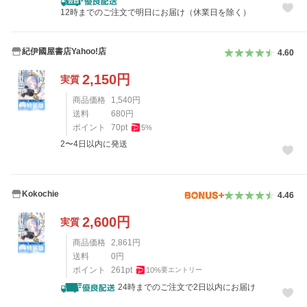
12時までのご注文で明日にお届け（休業日を除く）
紀伊國屋書店Yahoo!店
4.60
2,150
円
実質
商品価格
1,540
円
送料
680
円
ポイント
70
pt
5
%
2〜4日以内に発送
Kokochie
4.46
2,600
円
実質
商品価格
2,861
円
送料
0
円
ポイント
261
pt
10
%
要エントリー
24時までのご注文で2日以内にお届け