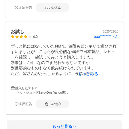
違反報告
いいね
1
お試し
2025/02/15
gag********
さん
4.0
ずっと気にはなっていたNMN。値段もピンキリで選びきれ
ずいましたが、こちらが良心的な値段で日本製品、レビュ
ーを確認し一袋試してみようと購入しました。

効果は、7日目なのでまだわからないですが

副反応的なものもなく飲み続けられています。

ただ、皆さんがおっしゃるように、夜の途中覚醒が多かっ
もっとみる
たのですが、確かに起きていない。朝までぐっすりです。
効果なのかな。とりあえず一袋飲み切ってみます。
購入したストア
ネットショップZero-One Yahoo!店
違反報告
いいね
0
もっと見る