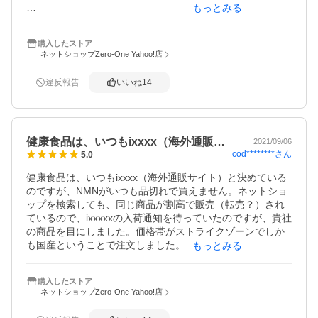
もっとみる
サプリメントは他に取っていません。朝起きてからのグダ
グダ時間が短くなっています。

購入したストア
排便に関しては普段もバナナウンチなので　柔らかめにな
ネットショップZero-One Yahoo!店
ったとしか言えません。

睡眠導入剤は使用していないので、眠りの早さ、深さの違
違反報告
いいね
14
いはわかりません。

私に取って朝のグダグダが減るのは　一日の行動量の違い
になります。

健康食品は、いつもixxxx（海外通販…
満足度の高いサプリメントです。

2021/09/06
cod********
さん
5.0
これから先の変化を期待して、星4つにさせていただきまし
た。（4､5に出来ないのが残念）

健康食品は、いつもixxxx（海外通販サイト）と決めている
のですが、NMNがいつも品切れで買えません。ネットショ
ップを検索しても、同じ商品が割高で販売（転売？）され
ているので、ixxxxxの入荷通知を待っていたのですが、貴社
の商品を目にしました。価格帯がストライクゾーンでしか
も国産ということで注文しました。

もっとみる
NMNは飲んだその日からというより継続服用の商品だと思
っているので、カプセルが小さくまた、気になる味がしな
購入したストア
いのでこの点も良いかと思います。継続して使用していま
ネットショップZero-One Yahoo!店
す。少なくとも副作用はありません。NMNを試すにはお手
ごろだと思います。効果については、他の方の投稿を参考