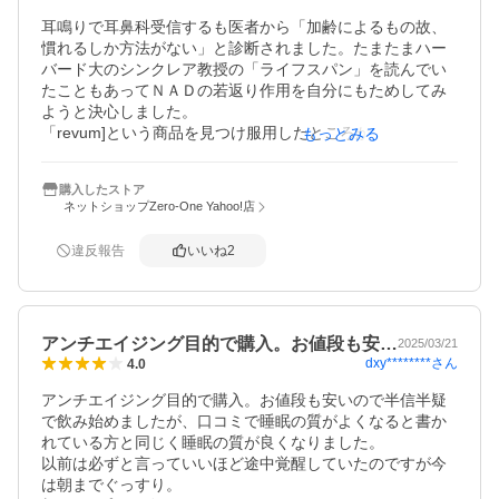
耳鳴りで耳鼻科受信するも医者から「加齢によるもの故、
慣れるしか方法がない」と診断されました。たまたまハー
バード大のシンクレア教授の「ライフスパン」を読んでい
たこともあってＮＡＤの若返り作用を自分にもためしてみ
ようと決心しました。

「revum]という商品を見つけ服用したところかなり耳鳴り
もっとみる
が軽減しました。1日１２０㎎より１８０㎎のほうがよさそ
うと判断して１日３カプセルを飲んでいます。副作用的な
購入したストア
ものもないししばらく継続するつもりです。
ネットショップZero-One Yahoo!店
違反報告
いいね
2
アンチエイジング目的で購入。お値段も安…
2025/03/21
dxy********
さん
4.0
アンチエイジング目的で購入。お値段も安いので半信半疑
で飲み始めましたが、口コミで睡眠の質がよくなると書か
れている方と同じく睡眠の質が良くなりました。

以前は必ずと言っていいほど途中覚醒していたのですが今
は朝までぐっすり。
