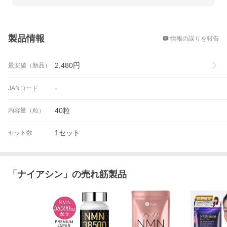
概要
製品情報
情報の誤りを報告
2,480
円
最安値（新品）
-
JANコード
40粒
内容量（粒）
1セット
セット数
「
ナイアシン
」の売れ筋製品