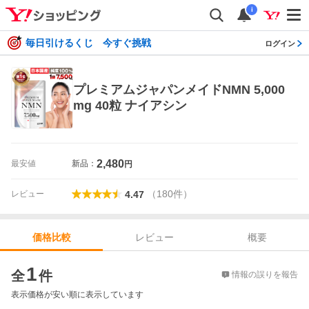
i
毎日引けるくじ 今すぐ挑戦
ログイン
プレミアムジャパンメイドNMN 5,000
mg 40粒 ナイアシン
2,480
最安値
新品：
円
（
180
件
）
レビュー
4.47
レビュー
概要
価格比較
価格比較
1
全
件
情報の誤りを報告
表示価格が安い順に表示しています