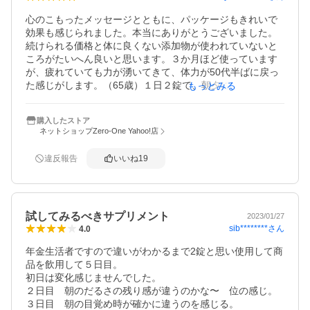
心のこもったメッセージとともに、パッケージもきれいで
効果も感じられました。本当にありがとうございました。
続けられる価格と体に良くない添加物が使われていないと
ころがたいへん良いと思います。３か月ほど使っています
が、疲れていても力が湧いてきて、体力が50代半ばに戻っ
た感じがします。（65歳）１日２錠で、朝夕に分けて食前
もっとみる
に飲んでいます。ずっと同じように飲んでいますが、初め
のころは食欲が湧いて、便通も多くなり、お腹も少し引っ
購入したストア
込んだ気がします。ですが、このところ、体が慣れてきた
ネットショップZero-One Yahoo!店
せいかもしれませんが、効果が薄まってきたような気もし
ています。今後も、効果が続く限り続けたいと思っており
違反報告
いいね
19
ます。よろしくお願いいたします。
試してみるべきサプリメント
2023/01/27
sib********
さん
4.0
年金生活者ですので違いがわかるまで2錠と思い使用して商
品を飲用して５日目。　

初日は変化感じませんでした。

２日目　朝のだるさの残り感が違うのかな〜　位の感じ。

３日目　朝の目覚め時が確かに違うのを感じる。
