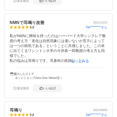
違反報告
いいね
14
にしてください。
NMNで耳鳴り改善
2021/12/13
har********
さん
5.0
私がNMNに興味を持ったのはハーバード大学シンクレア教
授の考え方「老化は自然現象には違いないが見方によって
は一つの病気である」ということに共感しました。この本
に出てくるワシントン大学の今井眞一郎教授の考え方も同
様でした。

私の悩みは耳鳴りです。耳鼻科の医師は「治らないので慣
もっとみる
れてください」と言いますがそれには納得できず、耳鳴り
は改善しないのか？もしこのNMNが若返りにすこしでも関
購入したストア
与しているなら私の老化した内耳細胞を少しでも若返りの
ネットショップZero-One Yahoo!店
手助けができるのではないかと期待して飲み始めました。
４カ月過ぎた頃より耳鳴りは改善してきたので、嬉しい限
違反報告
いいね
12
りです。

耳鳴り
2021/08/03
har********
さん
5.0