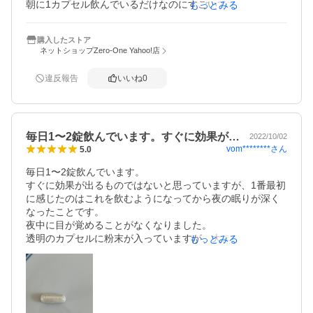
朝に1カプセル飲んでいるだけなのにすごいです。私には某
もっとみる
乳酸菌ドリンクより効果がありました。

アンチエイジング効果はまだ分かりませんが睡眠の質が良
購入したストア
くなるだけでも続ける価値はあると思い追加購入しまし
ネットショップZero-One Yahoo!店
た。
違反報告
いいね
0
毎日1〜2錠飲んでいます。すぐに効果が…
2022/10/02
vom********
さん
5.0
毎日1〜2錠飲んでいます。

すぐに効果が出るものではないと思っていますが、1番最初
に感じたのはこれを飲むようになってから夜の眠りが深く
なったことです。

夜中に目が覚めることがなくなりました。

透明のカプセルに粉末が入っていますが、大きすぎず飲み
もっとみる
やすいです。

また、サプリと一緒にメッセージが入っていて、初めて飲
むサプリメントでしたが安心できる会社だと感じました。

飲み続けたいサプリメントの一つになりました。