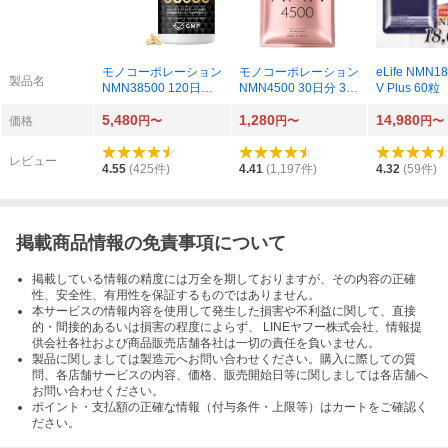
モノコーポレーション
モノコーポレーション
eLife NMN1
製品名
NMN38500 120日分
NMN4500 30日分 30
V Plus 60粒
120粒
粒
5,480
1,280
14,980
価格
円〜
円〜
円〜
レビュー
4.55
(
425
件)
4.41
(
1,197
件)
4.32
(
59
件)
掲載商品情報の免責事項について
掲載している情報の精度には万全を期しておりますが、その内容の正確
性、安全性、有用性を保証するものではありません。
本サービスの情報内容を使用して発生した損害や不利益に関して、直接
的・間接的あるいは損害の程度によらず、 LINEヤフー株式会社、情報提
供会社各社および商品販売店舗各社は一切の責任を負いません。
製品に関しましては製造元へお問い合わせください。購入に際しての質
問、各店舗サービスの内容、価格、販売開始日等に関しましては各店舗へ
お問い合わせください。
ポイント・支払額の正確な情報（付与条件・上限等）はカートをご確認く
ださい。