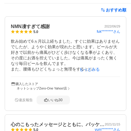
おすすめ順
NMN凄すぎて感謝
2022/06/29
fuk********
さん
5.0
飲み始めて6ヵ月以上経ちました。すぐに効果はありません
でしたが、ようやく効果が現れたと思います。ビールが大
好きで以前から痛風がひどく歩けなくなる事がよくあり、
その度にお酒を控えていました。今は痛風がまったく無く
なり毎日ビールを飲んでます。

また、腰痛もひどくちょっと無理をすると歩けなるくらい
もっとみる
痛くなりました。今は腰痛も無くなり快適に過ごすことが
できるようになりました。食生活はまったく変えず毎朝1粒
購入したストア
を飲むようにしていました。たまに忘れることもありまし
ネットショップZero-One Yahoo!店
たが、本当に続けて良かったと思っています。もともと薬
は大嫌いで、よほどの事がない限り飲む事がありませんで
違反報告
いいね
30
した。NMNは薬ではなくサプリメントのため、躊躇わずに
飲む事が出来ました。今後は食生活にも気をつけ、健康的
な身体をもっと身につけたいと思いました。
心のこもったメッセージとともに、パッケ…
2021/11/15
yum********
さん
5.0