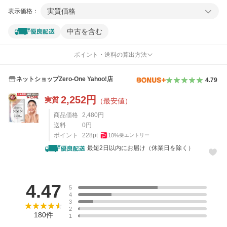
実質価格
表示価格：
中古を含む
ポイント・送料の算出方法
ネットショップZero-One Yahoo!店
4.79
2,252
円
実質
（最安値）
商品価格
2,480
円
送料
0
円
ポイント
228
pt
10
%
要エントリー
最短2日以内にお届け（休業日を除く）
レビュー
4.47
5
4
3
2
180
件
1