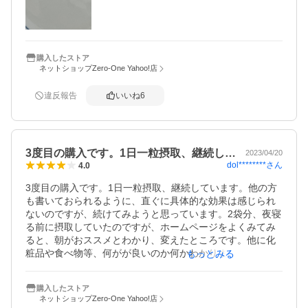
購入したストア
ネットショップZero-One Yahoo!店
違反報告
いいね
6
3度目の購入です。1日一粒摂取、継続し…
2023/04/20
dol********
さん
4.0
3度目の購入です。1日一粒摂取、継続しています。他の方
も書いておられるように、直ぐに具体的な効果は感じられ
ないのですが、続けてみようと思っています。2袋分、夜寝
る前に摂取していたのですが、ホームページをよくみてみ
ると、朝がおススメとわかり、変えたところです。他に化
粧品や食べ物等、何がが良いのか何かわかりませんし、相
もっとみる
乗効果なのかもしれませんが、朝にしてからお肌の調子は
悪くないと感じます。
購入したストア
ネットショップZero-One Yahoo!店