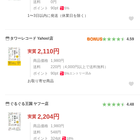
送料
0
円
ポイント
90
pt
5
%
1〜3日以内に発送（休業日を除く）
タワーレコード Yahoo!店
4.59
2,110
円
実質
商品価格
1,980
円
送料
220
円
（
4,000
円以上で送料無料）
ポイント
90
pt
5
%
エントリー済み
お取り寄せ商品
ぐるぐる王国 ヤフー店
4.48
2,204
円
実質
商品価格
1,980
円
送料
548
円
ポイント
324
pt
18
%