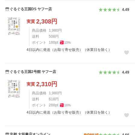
ぐるぐる王国DS ヤフー店
4.49
2,308
円
実質
商品価格
1,980
円
送料
508
円
ポイント
180
pt
10
%
4日以内に発送（お取り寄せ販売）（休業日を除く）
ぐるぐる王国2号館 ヤフー店
4.49
2,310
円
実質
商品価格
1,980
円
送料
618
円
ポイント
288
pt
16
%
4日以内に発送（お取り寄せ販売）（休業日を除く）
京都 大垣書店オンライン