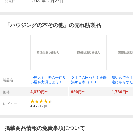
2022年12月27日
発売日
「
ハウジングの本その他
」の売れ筋製品
小屋大全 夢の手作り
ＤＩＹの困った！を解
狭い家でも子
製品名
小屋を実現しよう！
決する本 （ＴＪ Ｍ
適に暮らすた
小屋作りの実例と超実
ＯＯＫ） 高野倉匡人
作りのルール
4,070
990
1,760
践的ノウハウ集 西野
／監修
のりこ／著
価格
円〜
円〜
円〜
弘章／著
-
-
レビュー
4.42
(
12
件)
掲載商品情報の免責事項について