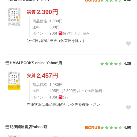
4.66
2,390
円
実質
商品価格
1,980
円
送料
500
円
ポイント
90
pt
5
%
エントリー済み
1〜2日以内に発送（休業日を除く）
HMV&BOOKS online Yahoo!店
4.39
2,457
円
実質
商品価格
1,980
円
送料
495
円
（
2,500
円以上で送料無料）
ポイント
18
pt
1
%
在庫状況は商品詳細のリンク先を確認下さい
紀伊國屋書店Yahoo!店
4.60