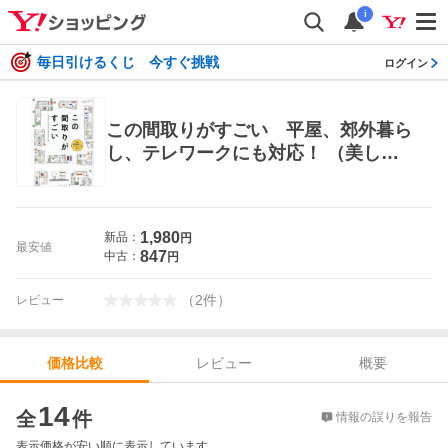
i
毎日引けるくじ 今すぐ挑戦
ログイン
この間取りがすごい 平屋、郊外暮ら
し、テレワークにも対応！ （美しい
住まいと家づくり） 田島則行／編
著 長谷部勉／編著 白子秀隆／編
著 戸田悟史／編著 赤松純子／編著
1,980
新品：
円
ハウジングの本その他
最安値
847
中古：
円
（
2
件
）
レビュー
レビュー
概要
価格比較
価格比較
14
全
件
情報の誤りを報告
表示価格が安い順に表示しています