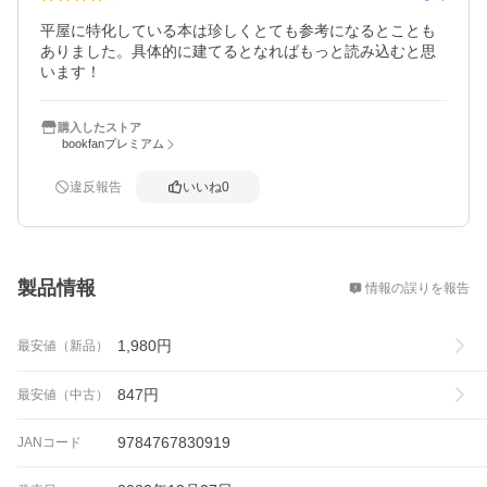
平屋に特化している本は珍しくとても参考になるとことも
ありました。具体的に建てるとなればもっと読み込むと思
います！
購入したストア
bookfanプレミアム
違反報告
いいね
0
概要
製品情報
情報の誤りを報告
1,980
円
最安値（新品）
847
円
最安値（中古）
9784767830919
JANコード