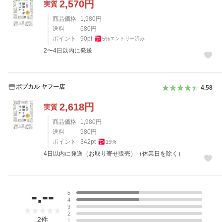
2,570
円
実質
商品価格
1,980
円
送料
680
円
ポイント
90
pt
5
%
エントリー済み
2〜4日以内に発送
ポプカル ヤフー店
4.58
2,618
円
実質
商品価格
1,980
円
送料
980
円
ポイント
342
pt
19
%
4日以内に発送（お取り寄せ販売）（休業日を除く）
レビュー
-.--
5
4
3
2
2
件
1