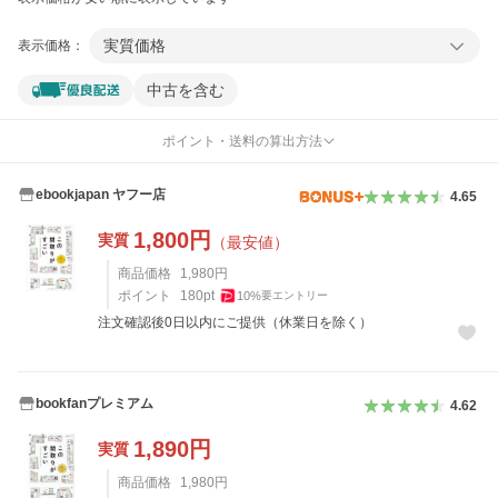
実質価格
表示価格：
中古を含む
ポイント・送料の算出方法
ebookjapan ヤフー店
4.65
1,800
円
実質
（最安値）
商品価格
1,980
円
ポイント
180
pt
10
%
要エントリー
注文確認後0日以内にご提供（休業日を除く）
bookfanプレミアム
4.62
1,890
円
実質
商品価格
1,980
円