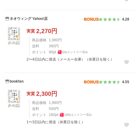
ネオウィング Yahoo!店
4.28
2,270
円
実質
商品価格
1,980
円
送料
380
円
ポイント
90
pt
5
%
エントリー済み
2〜4日以内に発送（メーカー在庫）（休業日を除く）
bookfan
4.55
2,300
円
実質
商品価格
1,980
円
送料
500
円
ポイント
180
pt
10
%
エントリー済み
1〜3日以内に発送（休業日を除く）