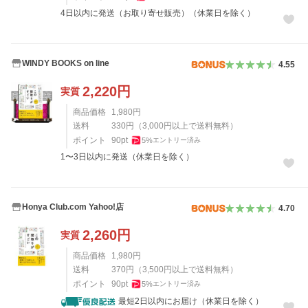
4日以内に発送（お取り寄せ販売）（休業日を除く）
WINDY BOOKS on line
4.55
2,220
円
実質
商品価格
1,980
円
送料
330
円
（
3,000
円以上で送料無料）
ポイント
90
pt
5
%
エントリー済み
1〜3日以内に発送（休業日を除く）
Honya Club.com Yahoo!店
4.70
2,260
円
実質
商品価格
1,980
円
送料
370
円
（
3,500
円以上で送料無料）
ポイント
90
pt
5
%
エントリー済み
最短2日以内にお届け（休業日を除く）