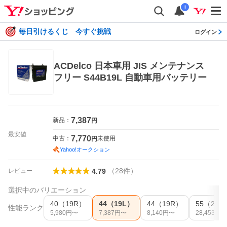
i
毎日引けるくじ 今すぐ挑戦
ログイン
ACDelco 日本車用 JIS メンテナンス
フリー S44B19L 自動車用バッテリー
7,387
新品：
円
最安値
7,770
中古：
未使用
円
Yahoo!オークション
（
28
件
）
レビュー
4.79
選択中のバリエーション
40（19R）
44（19L）
44（19R）
55（24L
性能ランク
5,980
円〜
7,387
円〜
8,140
円〜
28,453
円〜