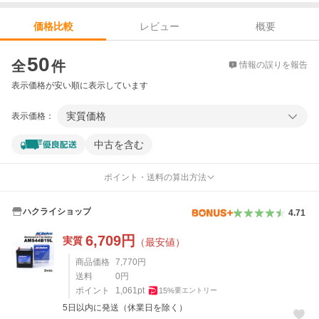
レビュー
概要
価格比較
価格比較
50
全
件
情報の誤りを報告
表示価格が安い順に表示しています
実質価格
表示価格：
中古を含む
ポイント・送料の算出方法
ハクライショップ
4.71
6,709
円
実質
（最安値）
商品価格
7,770
円
送料
0
円
ポイント
1,061
pt
15
%
要エントリー
5日以内に発送（休業日を除く）