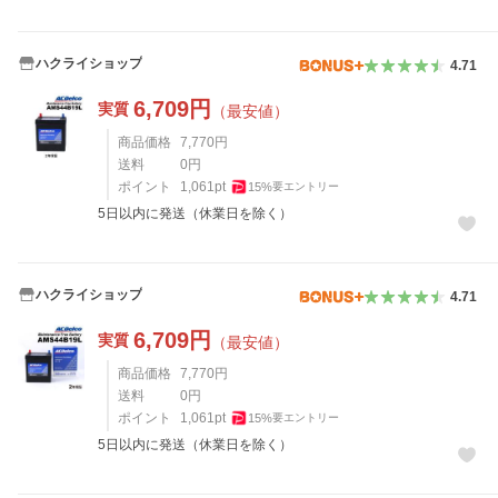
ハクライショップ
4.71
6,709
円
実質
（最安値）
商品価格
7,770
円
送料
0
円
ポイント
1,061
pt
15
%
要エントリー
5日以内に発送（休業日を除く）
ハクライショップ
4.71
6,709
円
実質
（最安値）
商品価格
7,770
円
送料
0
円
ポイント
1,061
pt
15
%
要エントリー
5日以内に発送（休業日を除く）