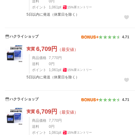
送料
0
円
ポイント
1,061
pt
15
%
要エントリー
5日以内に発送（休業日を除く）
ハクライショップ
4.71
6,709
円
実質
（最安値）
商品価格
7,770
円
送料
0
円
ポイント
1,061
pt
15
%
要エントリー
5日以内に発送（休業日を除く）
ハクライショップ
4.71
6,709
円
実質
（最安値）
商品価格
7,770
円
送料
0
円
ポイント
1,061
pt
15
%
要エントリー