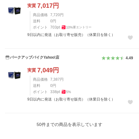
7,017
円
実質
商品価格
7,720
円
送料
0
円
ポイント
703
pt
10
%
要エントリー
9日以内に発送（お取り寄せ販売）（休業日を除く）
パークアップバイクYahoo!店
4.49
7,049
円
実質
商品価格
7,387
円
送料
0
円
ポイント
338
pt
5
%
9日以内に発送（お取り寄せ販売）（休業日を除く）
50
件までの商品を表示しています