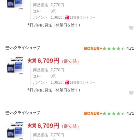
商品価格
7,770
円
送料
0
円
ポイント
1,061
pt
15
%
要エントリー
5日以内に発送（休業日を除く）
ハクライショップ
4.71
6,709
円
実質
（最安値）
商品価格
7,770
円
送料
0
円
ポイント
1,061
pt
15
%
要エントリー
5日以内に発送（休業日を除く）
ハクライショップ
4.71
6,709
円
実質
（最安値）
商品価格
7,770
円