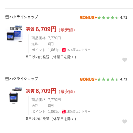
ハクライショップ
4.71
6,709
円
実質
（最安値）
商品価格
7,770
円
送料
0
円
ポイント
1,061
pt
15
%
要エントリー
5日以内に発送（休業日を除く）
ハクライショップ
4.71
6,709
円
実質
（最安値）
商品価格
7,770
円
送料
0
円
ポイント
1,061
pt
15
%
要エントリー
5日以内に発送（休業日を除く）