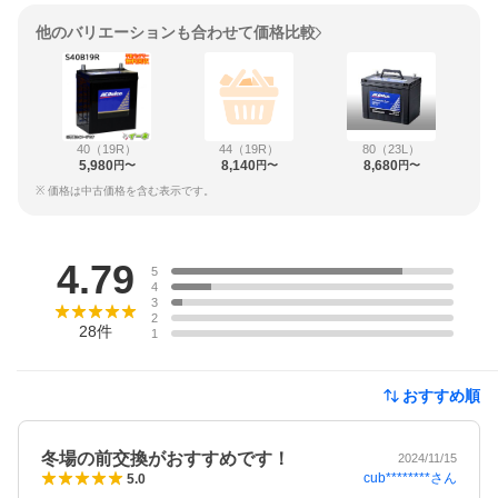
他のバリエーションも合わせて価格比較
40（19R）
44（19R）
80（23L）
5,980
8,140
8,680
円〜
円〜
円〜
※ 価格は中古価格を含む表示です。
レビュー
4.79
5
4
3
2
28
件
1
おすすめ順
冬場の前交換がおすすめです！
2024/11/15
cub********
さん
5.0