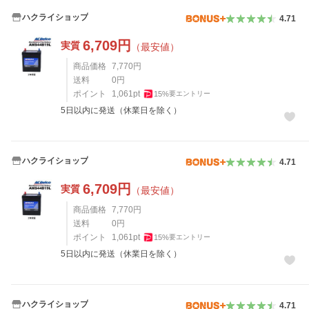
ハクライショップ
4.71
6,709
円
実質
（最安値）
商品価格
7,770
円
送料
0
円
ポイント
1,061
pt
15
%
要エントリー
5日以内に発送（休業日を除く）
ハクライショップ
4.71
6,709
円
実質
（最安値）
商品価格
7,770
円
送料
0
円
ポイント
1,061
pt
15
%
要エントリー
5日以内に発送（休業日を除く）
ハクライショップ
4.71