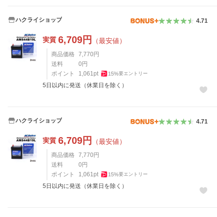
ハクライショップ
4.71
6,709
円
実質
（最安値）
商品価格
7,770
円
送料
0
円
ポイント
1,061
pt
15
%
要エントリー
5日以内に発送（休業日を除く）
ハクライショップ
4.71
6,709
円
実質
（最安値）
商品価格
7,770
円
送料
0
円
ポイント
1,061
pt
15
%
要エントリー
5日以内に発送（休業日を除く）