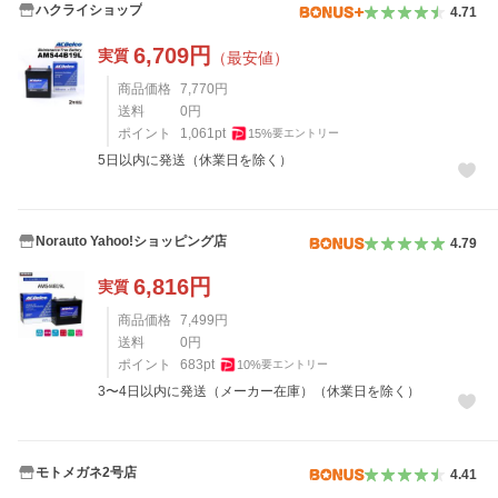
ハクライショップ
4.71
6,709
円
実質
（最安値）
商品価格
7,770
円
送料
0
円
ポイント
1,061
pt
15
%
要エントリー
5日以内に発送（休業日を除く）
Norauto Yahoo!ショッピング店
4.79
6,816
円
実質
商品価格
7,499
円
送料
0
円
ポイント
683
pt
10
%
要エントリー
3〜4日以内に発送（メーカー在庫）（休業日を除く）
モトメガネ2号店
4.41