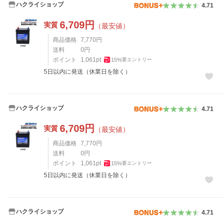
ハクライショップ
4.71
6,709
円
実質
（最安値）
商品価格
7,770
円
送料
0
円
ポイント
1,061
pt
15
%
要エントリー
5日以内に発送（休業日を除く）
ハクライショップ
4.71
6,709
円
実質
（最安値）
商品価格
7,770
円
送料
0
円
ポイント
1,061
pt
15
%
要エントリー
5日以内に発送（休業日を除く）
ハクライショップ
4.71