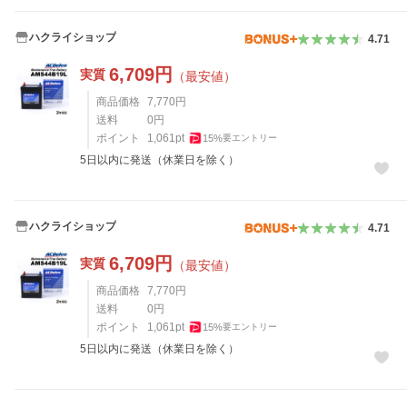
ハクライショップ
4.71
6,709
円
実質
（最安値）
商品価格
7,770
円
送料
0
円
ポイント
1,061
pt
15
%
要エントリー
5日以内に発送（休業日を除く）
ハクライショップ
4.71
6,709
円
実質
（最安値）
商品価格
7,770
円
送料
0
円
ポイント
1,061
pt
15
%
要エントリー
5日以内に発送（休業日を除く）