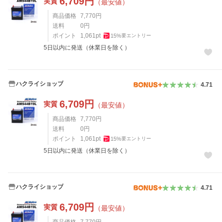
6,709
円
実質
（最安値）
商品価格
7,770
円
送料
0
円
ポイント
1,061
pt
15
%
要エントリー
5日以内に発送（休業日を除く）
ハクライショップ
4.71
6,709
円
実質
（最安値）
商品価格
7,770
円
送料
0
円
ポイント
1,061
pt
15
%
要エントリー
5日以内に発送（休業日を除く）
ハクライショップ
4.71
6,709
円
実質
（最安値）