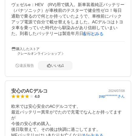
ヴェゼルe：HEV　(RV)用で購入。新車装着純正バッテリー
（パナソニック）が車検前のテスターで健全性ゼロ！毎日
通勤で乗るので何とか持っていたようで、車検前にバック
アップ電源で自分で載せ替えをしました。ACデルコはトヨ
タ車を乗っていた時代から馴染みがあり信頼していまい
た。到着したバッテリーは製造年月日刻印は今年の3月製で
もっとみる
問題ありませんでした。電極キャップカバーがありません
でしたが、出荷前に充電していただいた形跡がありまし
購入したストア
た。

クレールオンラインショップ
載せ替え後のテスターでは健全性100％、当然ではありま
違反報告
いいね
1
す。

ハイブリッド車も始動はバッテリー電源で、冬場はトラブ
ルも多くなるので早めの交換が出来安心しました。

これであと3年は持ちそうです。

安心のACデルコ
2024/07/08
pap********
さん
4.0
信頼のショップ様と言えます。いい買い物ができました。
欧米では安心安全のACデルコです、

最近バッテリー異常がでたので充電でなんとか持ってます
が

今後の安心求め購入。

後日取替えて、その後は快調に過ごしてます。

MFバッテリーはいきなりお亡くなりになるので従来品で良
もっとみる