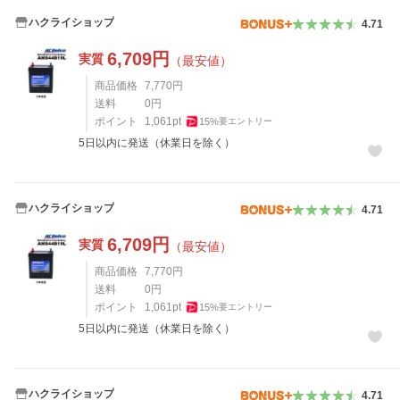
ハクライショップ
4.71
6,709
円
実質
（最安値）
商品価格
7,770
円
送料
0
円
ポイント
1,061
pt
15
%
要エントリー
5日以内に発送（休業日を除く）
ハクライショップ
4.71
6,709
円
実質
（最安値）
商品価格
7,770
円
送料
0
円
ポイント
1,061
pt
15
%
要エントリー
5日以内に発送（休業日を除く）
ハクライショップ
4.71