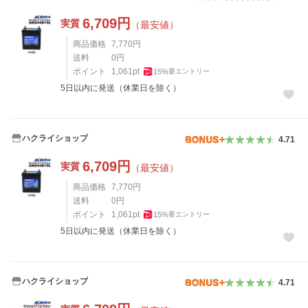
6,709
円
実質
（最安値）
商品価格
7,770
円
送料
0
円
ポイント
1,061
pt
15
%
要エントリー
5日以内に発送（休業日を除く）
ハクライショップ
4.71
6,709
円
実質
（最安値）
商品価格
7,770
円
送料
0
円
ポイント
1,061
pt
15
%
要エントリー
5日以内に発送（休業日を除く）
ハクライショップ
4.71