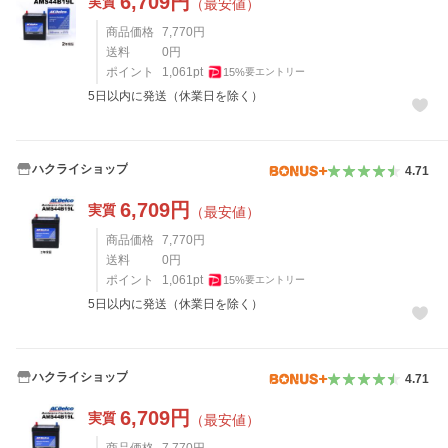
6,709
円
実質
（最安値）
商品価格
7,770
円
送料
0
円
ポイント
1,061
pt
15
%
要エントリー
5日以内に発送（休業日を除く）
ハクライショップ
4.71
6,709
円
実質
（最安値）
商品価格
7,770
円
送料
0
円
ポイント
1,061
pt
15
%
要エントリー
5日以内に発送（休業日を除く）
ハクライショップ
4.71
6,709
円
実質
（最安値）