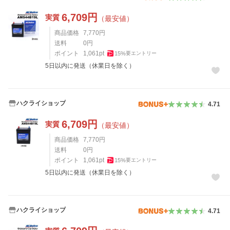
6,709
円
実質
（最安値）
商品価格
7,770
円
送料
0
円
ポイント
1,061
pt
15
%
要エントリー
5日以内に発送（休業日を除く）
ハクライショップ
4.71
6,709
円
実質
（最安値）
商品価格
7,770
円
送料
0
円
ポイント
1,061
pt
15
%
要エントリー
5日以内に発送（休業日を除く）
ハクライショップ
4.71