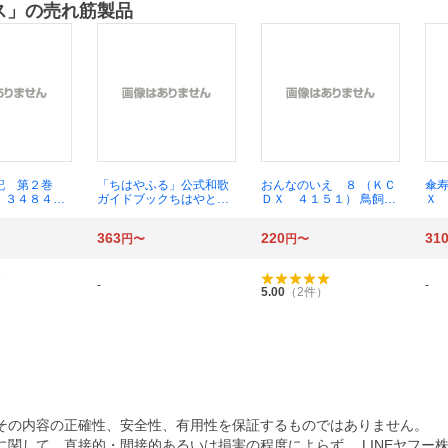
ス
」の売れ筋製品
記 第２巻
「ちはやふる」公式和歌
おんなのいえ ８ （ＫＣ
傘寿
 ３４８４）
ガイドブックちはやと覚
ＤＸ ４１５１） 鳥飼茜
Ｘ 
／著
える百人一首早覚え版
／著
き
（ＫＣＤＸ ３９９１）
363
220
31
円〜
円〜
末次由紀／漫画 あんの
秀子／著
-
-
5.00
（
2
件）
その内容の正確性、安全性、有用性を保証するものではありません。
関して、直接的・間接的あるいは損害の程度によらず、 LINEヤフー