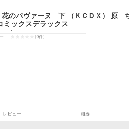
き花のパヴァーヌ 下 （ＫＣＤＸ） 原 
 コミックスデラックス
-
ー
（
0
件
）
レビュー
概要