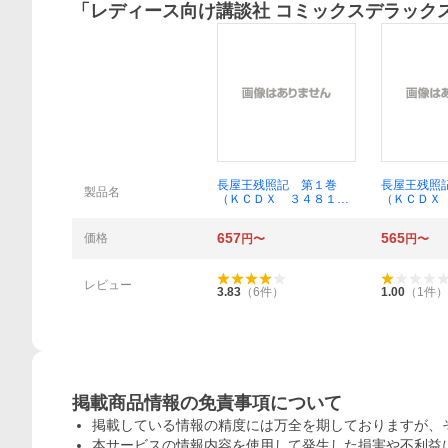
「
レディース向け講談社 コミックスデラック
概要
長屋王残照記 第１巻
長屋王残照
製品名
（ＫＣＤＸ ３４８１）
（ＫＣＤＸ
里中満智子／著
里中満智子
657
565
価格
円〜
円〜
レビュー
3.83
（
6
件）
1.00
（
1
件）
掲載商品情報の免責事項について
掲載している情報の精度には万全を期しておりますが、
本サービスの情報内容を使用して発生した損害や不利益に