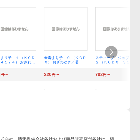
まり子 １ （ＫＣＤ
傘寿まり子 ９ （ＫＣＤ
スティーブ・ジョブズ
４１７４） おざわゆ
Ｘ） おざわゆき／著
２ （ＫＣＤＸ ３５６
／著
３） ヤマザキマリ／著
ウォルター・アイザック
0
220
792
円〜
円〜
円〜
ソン／原作
-
-
株式会社、情報提供会社各社および商品販売店舗各社は一切