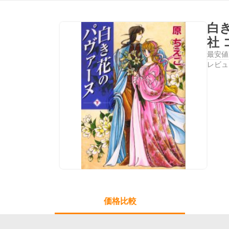
白
社
最安値
レビュ
価格比較