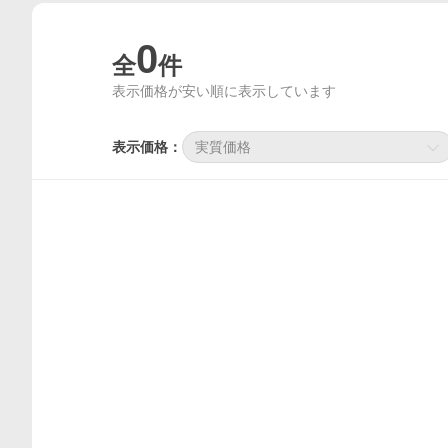
0
全
件
表示価格が安い順に表示しています
表示価格：
実質価格
価格比較