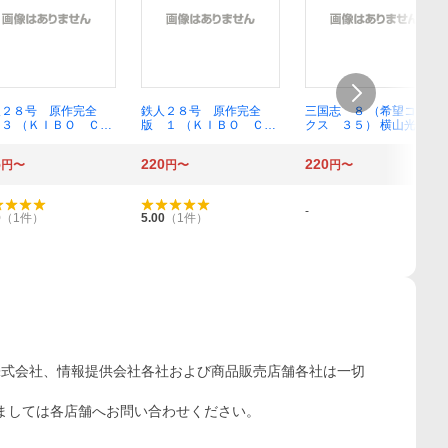
人２８号 原作完全
鉄人２８号 原作完全
三国志 ８ （希望コミッ
３ （ＫＩＢＯ ＣＯ
版 １ （ＫＩＢＯ ＣＯ
クス ３５） 横山光輝／
ＣＳスペシャル） 横
ＭＩＣＳスペシャル） 横
著
光輝／著 光プロダク
山光輝／著 光プロダク
5
220
220
円〜
円〜
円〜
ョン／監修
ション／監修
-
0
（
1
件）
5.00
（
1
件）
株式会社、情報提供会社各社および商品販売店舗各社は一切
ましては各店舗へお問い合わせください。