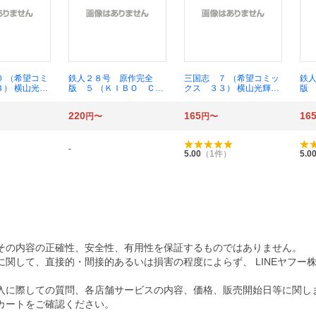
０ （希望コミ
鉄人２８号 原作完全
三国志 ７ （希望コミッ
鉄
３） 横山光輝
版 ５ （ＫＩＢＯ ＣＯ
クス ３３） 横山光輝／
版 
ＭＩＣＳスペシャル） 横
著
ＭＩ
山光輝／著 光プロダク
山
220
165
16
円〜
円〜
ション／監修
シ
-
5.00
（
1
件）
5.0
その内容の正確性、安全性、有用性を保証するものではありません。
関して、直接的・間接的あるいは損害の程度によらず、 LINEヤフー
入に際しての質問、各店舗サービスの内容、価格、販売開始日等に関し
カートをご確認ください。