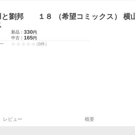
羽と劉邦 １８ （希望コミックス） 横山
ス
330
新品：
円
165
中古：
円
ー
（
0
件
）
レビュー
概要