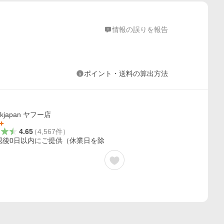
情報の誤りを報告
ポイント・送料の算出方法
okjapan ヤフー店
4.65
（
4,567
件
）
認後0日以内にご提供（休業日を除