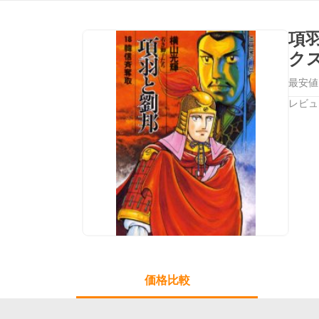
項
ク
最安値
レビュ
価格比較