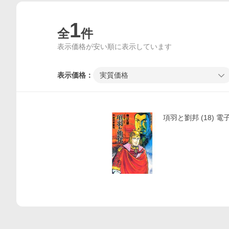
1
全
件
表示価格が安い順に表示しています
表示価格：
実質価格
価格比較
項羽と劉邦 (18) 電