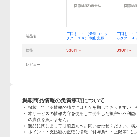
概要
三国志 １ （希望コミッ
三国志 １
製品名
クス １６） 横山光輝／
ックス ４
著
／著
330
330
価格
円〜
円〜
レビュー
-
-
掲載商品情報の免責事項について
掲載している情報の精度には万全を期しておりますが、
本サービスの情報内容を使用して発生した損害や不利益に
の責任を負いません。
製品に関しましては製造元へお問い合わせください。購
ポイント・支払額の正確な情報（付与条件・上限等）は