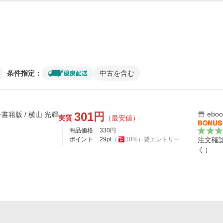
条件指定：
中古を含む
301
ebo
円
子書籍版 / 横山 光輝
実質
（最安値）
商品価格
330
円
ポイント
29
pt
（
10
%）
要エントリー
注文確
く）