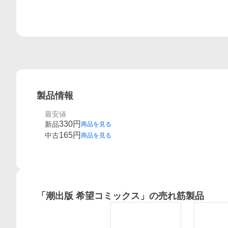
製品情報
最安値
330
円
新品
商品を見る
165
円
中古
商品を見る
「
潮出版 希望コミックス
」の売れ筋製品