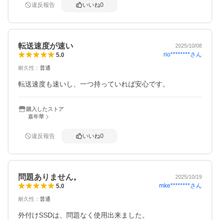
違反報告
いいね
0
転送速度が速い
2025/10/08
rio********
さん
5.0
耐久性
：
普通
転送速度も速いし、一つ持っていれば安心です。
購入したストア
嘉年華
違反報告
いいね
0
問題ありません。
2025/10/19
mke********
さん
5.0
耐久性
：
普通
外付けSSDは、問題なく使用出来ました。