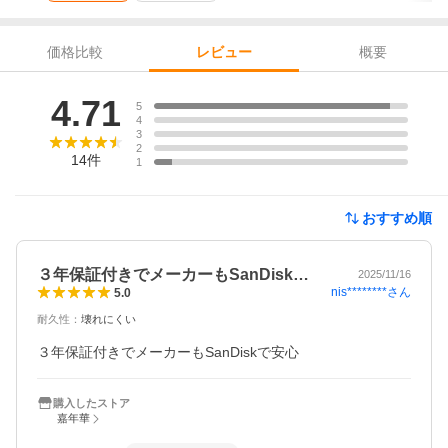
価格比較
概要
レビュー
レビュー
4.71
5
4
3
2
14
件
1
おすすめ順
３年保証付きでメーカーもSanDisk…
2025/11/16
nis********
さん
5.0
耐久性
：
壊れにくい
３年保証付きでメーカーもSanDiskで安心
購入したストア
嘉年華