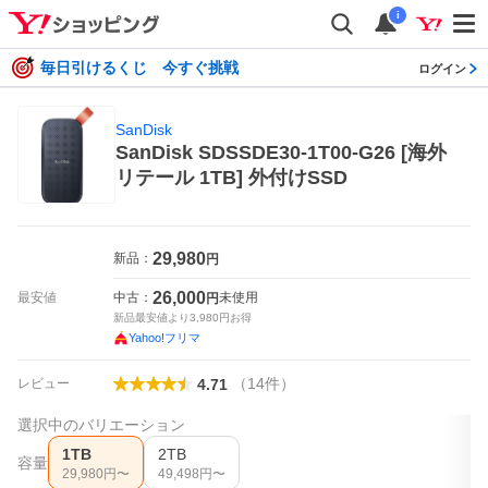
i
毎日引けるくじ 今すぐ挑戦
ログイン
SanDisk
SanDisk SDSSDE30-1T00-G26 [海外
リテール 1TB] 外付けSSD
29,980
新品：
円
26,000
最安値
中古：
未使用
円
新品最安値より
3,980
円お得
Yahoo!フリマ
（
14
件
）
レビュー
4.71
選択中のバリエーション
1TB
2TB
容量
29,980
円〜
49,498
円〜