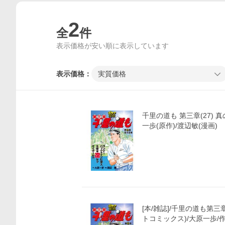
2
全
件
表示価格が安い順に表示しています
表示価格：
実質価格
千里の道も 第三章(27) 真
一歩(原作)/渡辺敏(漫画)
価格比較
[本/雑誌]/千里の道も第三
トコミックス)/大原一歩/作