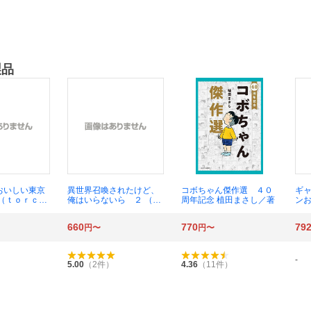
製品
おいしい東京
異世界召喚されたけど、
コボちゃん傑作選 ４０
ギ
 （ｔｏｒｃ
俺はいらないら ２ （Ｒ
周年記念 植田まさし／著
ン
ｉｃｓ） ＺＯ
Ｋ ＣＯＭＩＣＳ ＣＯ
Ｃ
ＭＩＣ異世界ハー） 灰色
Ｃ 
660
770
79
円〜
円〜
こうり
ス
-
5.00
（
2
件）
4.36
（
11
件）