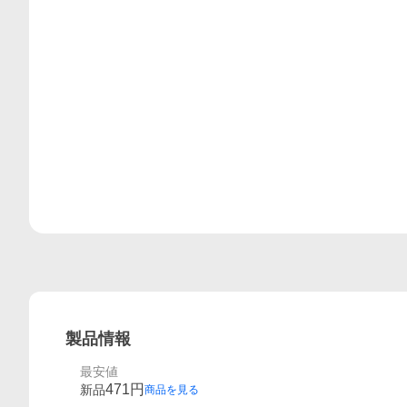
レビュー
製品情報
最安値
471
円
新品
商品を見る