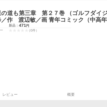
里の道も第三章 第２７巻 （ゴルフダイ
歩／作 渡辺敏／画 青年コミック（中高
471
新品：
円
ー
（
0
件
）
レビュー
概要