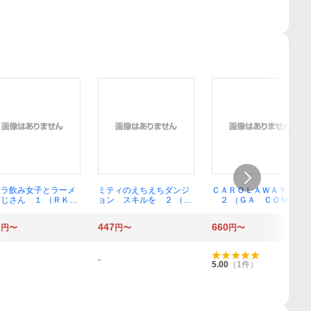
ャラ飲み女子とラーメ
ミティのえちえちダンジ
ＣＡＲＯＬＡＷＡＹ
おじさん １ （ＲＫ
ョン スキルを ２ （Ｒ
２ （ＧＡ ＣＯＭＩＣ
ＯＭＩＣＳ ＣＯＭＩ
Ｋ ＣＯＭＩＣＳ ＣＯ
Ｓ ＳＰＥＣＩＡＬ） 東
Ｄｏｏｐ） ロドリゲ
ＭＩＣ異世界ハー） ｋｔ
本 昌平 著
2
447
660
円〜
円〜
円〜
井之介
６０
-
5.00
（
1
件）