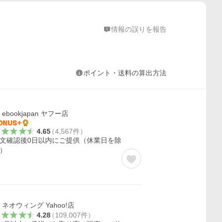
情報の誤りを報告
ポイント・送料の算出方法
ebookjapan ヤフー店
4.65
（
4,567
件
）
文確認後0日以内にご提供（休業日を除
）
ネオウィング Yahoo!店
4.28
（
109,007
件
）