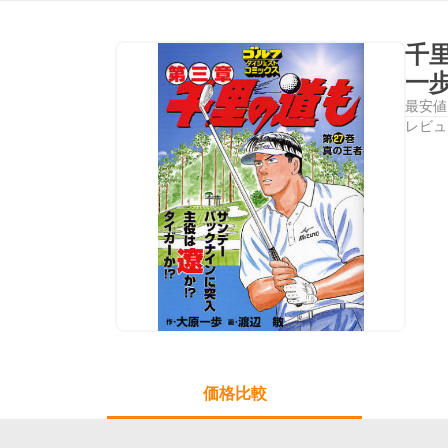
千
一
最安値
レビュ
価格比較