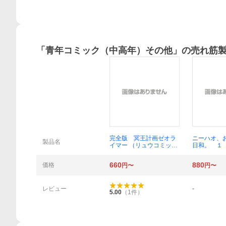
「
青年コミック（中高年）その他
」の売れ筋
概要
完全版 冥王計画ゼオラ
ニーハオ、
製品名
イマー （リュウコミック
日和。 １
ススペシャル） ちみ も
ｈ ｃｏｍ
りを 著
Ｎ／著
660
880
価格
円〜
円〜
レビュー
-
5.00
（
1
件）