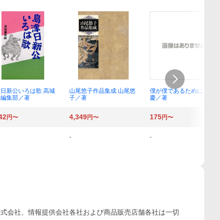
日新公いろは歌 高城
山尾悠子作品集成 山尾悠
僕が僕であるために 石原
房編集部／著
子／著
慶／著
42
4,349
175
円〜
円〜
円〜
-
-
株式会社、情報提供会社各社および商品販売店舗各社は一切