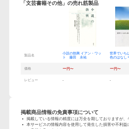
「
文芸書籍その他
」の売れ筋製品
概要
小説の勃興 イアン・ワッ
世界でいち
製品名
ト 藤田 永祐
色のはなし
著 清水麻
ー
ー
価格
円〜
円〜
レビュー
-
-
掲載商品情報の免責事項について
掲載している情報の精度には万全を期しておりますが、
本サービスの情報内容を使用して発生した損害や不利益に