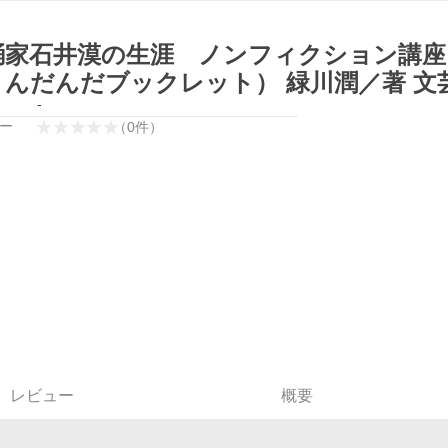
踊家石井漠の生涯 ノンフィクション講座
 んだんだブックレット） 緑川潤／著 文
-
ー
（
0
件
）
レビュー
概要