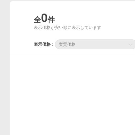
0
全
件
表示価格が安い順に表示しています
表示価格：
実質価格
価格比較