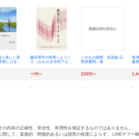
ばん美しい景
藤沢周平の世界へようこ
いのちの授業 普及版 日
島津
 中村しげき／
そ （かわさき市民アカデ
野原重明／著
書
里／画
ミー講座ブックレット
Ｎｏ．１０） 和田あき子
ー
220
1,4
円〜
円〜
／著
-
-
-
その内容の正確性、安全性、有用性を保証するものではありません。
関して、直接的・間接的あるいは損害の程度によらず、 LINEヤフー