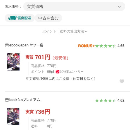
実質価格
表示価格：
中古を含む
ポイント・送料の算出方法
ebookjapan ヤフー店
4.65
701
円
実質
（最安値）
商品価格
770
円
ポイント
69
pt
10
%
要エントリー
注文確認後0日以内にご提供（休業日を除く）
bookfanプレミアム
4.62
736
円
実質
商品価格
770
円
送料
0
円