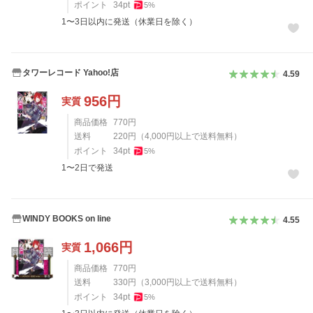
ポイント
34
pt
5
%
1〜3日以内に発送（休業日を除く）
タワーレコード Yahoo!店
4.59
956
円
実質
商品価格
770
円
送料
220
円
（
4,000
円以上で送料無料）
ポイント
34
pt
5
%
1〜2日で発送
WINDY BOOKS on line
4.55
1,066
円
実質
商品価格
770
円
送料
330
円
（
3,000
円以上で送料無料）
ポイント
34
pt
5
%