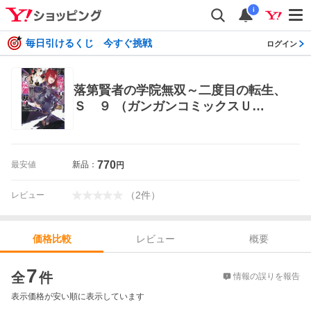
i
毎日引けるくじ 今すぐ挑戦
ログイン
落第賢者の学院無双～二度目の転生、
Ｓ ９ （ガンガンコミックスＵ
Ｐ！） 白石新 少年コミック（小中学
生）その他
770
最安値
新品：
円
（
2
件
）
レビュー
レビュー
概要
価格比較
価格比較
7
全
件
情報の誤りを報告
表示価格が安い順に表示しています