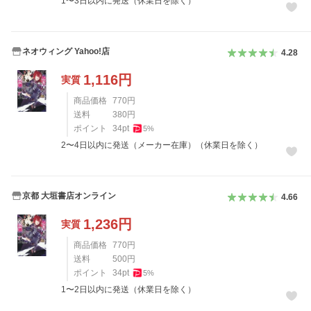
1〜3日以内に発送（休業日を除く）
ネオウィング Yahoo!店
4.28
1,116
円
実質
商品価格
770
円
送料
380
円
ポイント
34
pt
5
%
2〜4日以内に発送（メーカー在庫）（休業日を除く）
京都 大垣書店オンライン
4.66
1,236
円
実質
商品価格
770
円
送料
500
円
ポイント
34
pt
5
%
1〜2日以内に発送（休業日を除く）