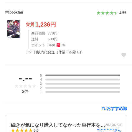
bookfan
4.55
1,236
円
実質
商品価格
770
円
送料
500
円
ポイント
34
pt
5
%
1〜3日以内に発送（休業日を除く）
レビュー
-.--
5
4
3
2
2
件
1
おすすめ順
続きが気になり購入してなかった単行本を…
2026/07/23
mic********
さん
5.0