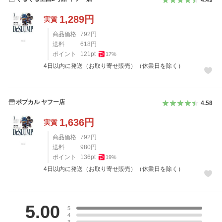
4.49
1,289
円
実質
商品価格
792
円
送料
618
円
ポイント
121
pt
17
%
4日以内に発送（お取り寄せ販売）（休業日を除く）
ポプカル ヤフー店
4.58
1,636
円
実質
商品価格
792
円
送料
980
円
ポイント
136
pt
19
%
4日以内に発送（お取り寄せ販売）（休業日を除く）
レビュー
5.00
5
4