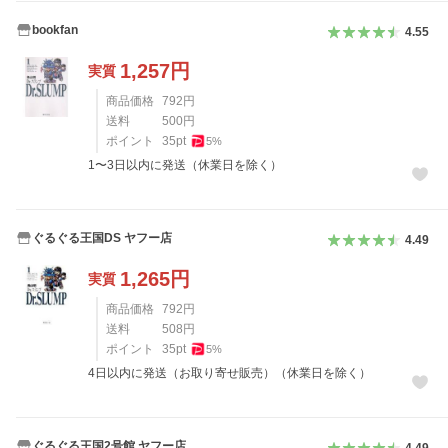
bookfan
4.55
1,257
円
実質
商品価格
792
円
送料
500
円
ポイント
35
pt
5
%
1〜3日以内に発送（休業日を除く）
ぐるぐる王国DS ヤフー店
4.49
1,265
円
実質
商品価格
792
円
送料
508
円
ポイント
35
pt
5
%
4日以内に発送（お取り寄せ販売）（休業日を除く）
ぐるぐる王国2号館 ヤフー店