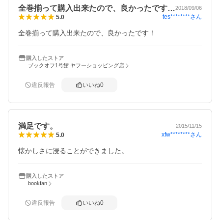
全巻揃って購入出来たので、良かったです…
2018/09/06
tes********
さん
5.0
全巻揃って購入出来たので、良かったです！
購入したストア
ブックオフ1号館 ヤフーショッピング店
違反報告
いいね
0
満足です。
2015/11/15
xfw********
さん
5.0
懐かしさに浸ることができました。
購入したストア
bookfan
違反報告
いいね
0