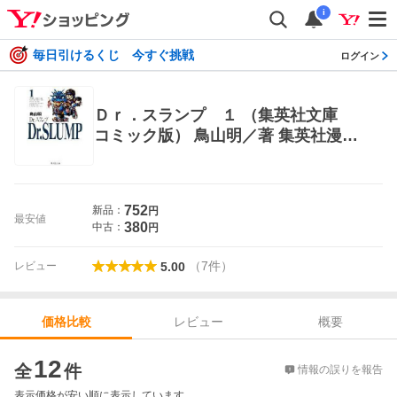
i
毎日引けるくじ 今すぐ挑戦
ログイン
Ｄｒ．スランプ １ （集英社文庫
コミック版） 鳥山明／著 集英社漫画
文庫
752
新品：
円
最安値
380
中古：
円
（
7
件
）
レビュー
5.00
レビュー
概要
価格比較
価格比較
12
全
件
情報の誤りを報告
表示価格が安い順に表示しています