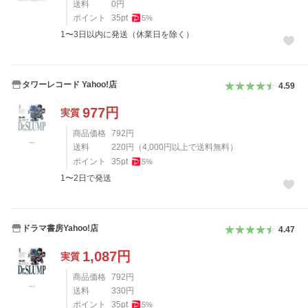
送料
0
円
ポイント
35
pt
5
%
1〜3日以内に発送（休業日を除く）
タワーレコード Yahoo!店
4.59
977
円
実質
商品価格
792
円
送料
220
円
（
4,000
円以上で送料無料）
ポイント
35
pt
5
%
1〜2日で発送
ドラマ書房Yahoo!店
4.47
1,087
円
実質
商品価格
792
円
送料
330
円
ポイント
35
pt
5
%