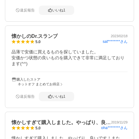
違反報告
いいね
1
懐かしのDr.スランプ
2023/02/18
sat********
さん
5.0
品薄で安価に買えるものを探していました。

安価かつ状態の良いものを購入できて非常に満足しており
ます(^^)
購入したストア
ネットオフ まとめてお得店
違反報告
いいね
1
懐かしすぎて購入しました。やっぱり、良…
2019/11/29
oha********
さん
5.0
懐かしすぎて購入しました。やっぱり、良いです！また、