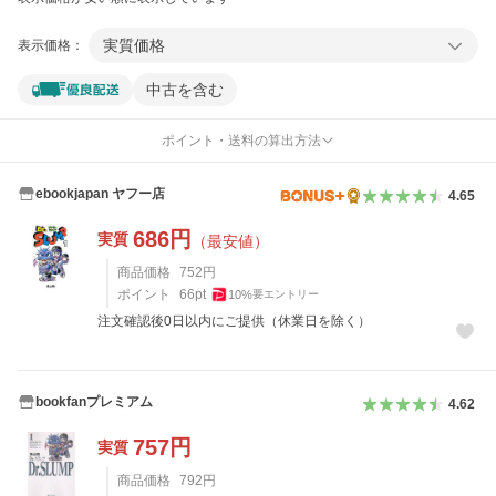
実質価格
表示価格：
中古を含む
ポイント・送料の算出方法
ebookjapan ヤフー店
4.65
686
円
実質
（最安値）
商品価格
752
円
ポイント
66
pt
10
%
要エントリー
注文確認後0日以内にご提供（休業日を除く）
bookfanプレミアム
4.62
757
円
実質
商品価格
792
円