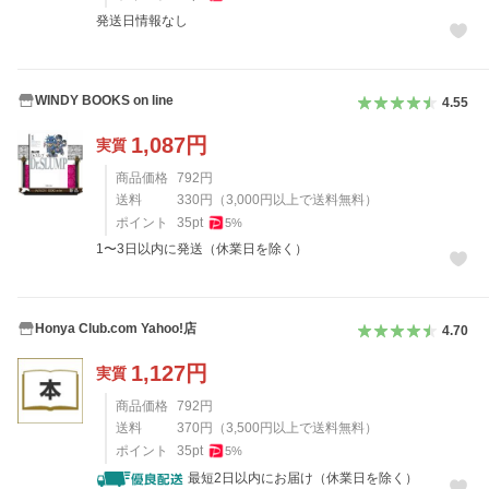
発送日情報なし
WINDY BOOKS on line
4.55
1,087
円
実質
商品価格
792
円
送料
330
円
（
3,000
円以上で送料無料）
ポイント
35
pt
5
%
1〜3日以内に発送（休業日を除く）
Honya Club.com Yahoo!店
4.70
1,127
円
実質
商品価格
792
円
送料
370
円
（
3,500
円以上で送料無料）
ポイント
35
pt
5
%
最短2日以内にお届け（休業日を除く）