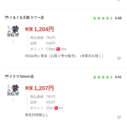
ぐるぐる王国 ヤフー店
4.48
1,204
円
実質
商品価格
792
円
送料
548
円
ポイント
136
pt
19
%
4日以内に発送（お取り寄せ販売）（休業日を除く）
ドラマYahoo!店
4.41
1,207
円
実質
商品価格
792
円
送料
450
円
ポイント
35
pt
5
%
発送日情報なし