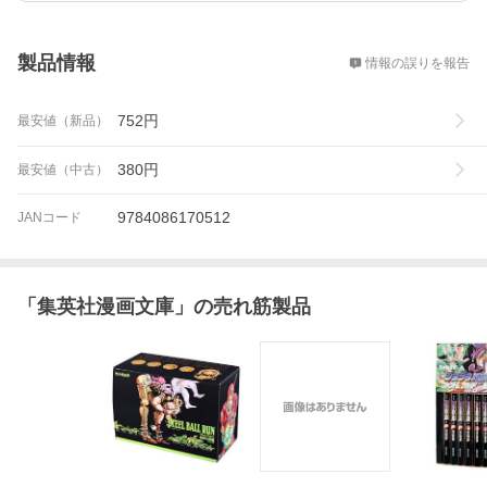
概要
製品情報
情報の誤りを報告
752
円
最安値（新品）
380
円
最安値（中古）
9784086170512
JANコード
「
集英社漫画文庫
」の売れ筋製品