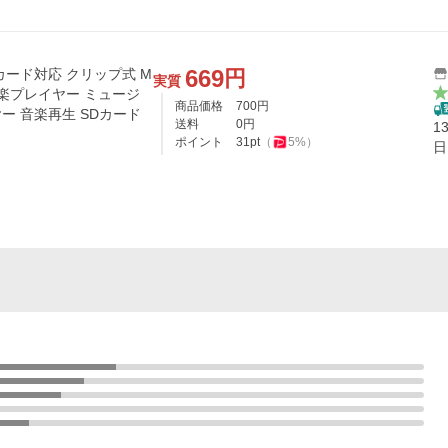
669
円
Dカード対応 クリップ式 M
実質
音楽プレイヤー ミュージ
商品価格
700
円
ヤー 音楽再生 SDカード
送料
0
円
1
ポイント
31
pt
（
5
%）
日