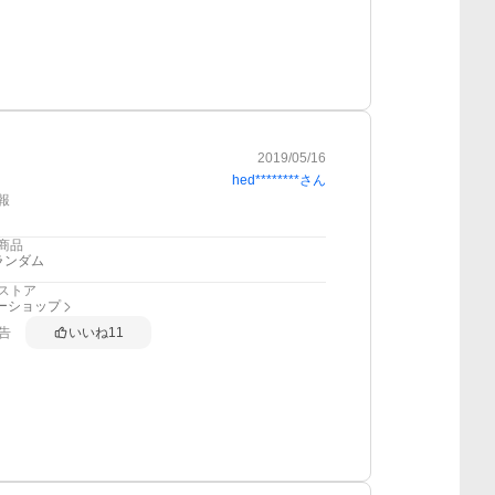
2019/05/16
hed********
さん
報
商品
ランダム
ストア
フーショップ
告
いいね
11