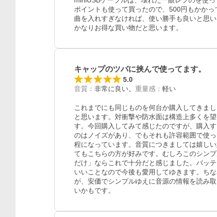
miniUSBケーブルは、壊れた一眼レフのを使
ポイントも使って買ったので、500円もかかっ
曲を入れすぎなければ、使い勝手も良いと思い
かなりお得な買い物だと思います。
キャップのツバに挟んで使ってます。
5.0
音質
：
非常に良い
重量感
：
軽い
これまでにも同じものを何台か購入してきまし
と思います。対衝撃や防水面は構造上多くを望
す。今回購入してみて感じたのですが、購入す
のはノイズがあり、でもそれも許容範囲で使っ
程になっています。音質につきましては嬉しい意外
てもこちらの方が好みです。むしろこのシンプ
だけ」ならこれで十分だと感じました。バッテ
いいことなので今後も愛用してゆきます。ちな
が、安価でシンプルゆえに音源の情報を読み取
いかもです。