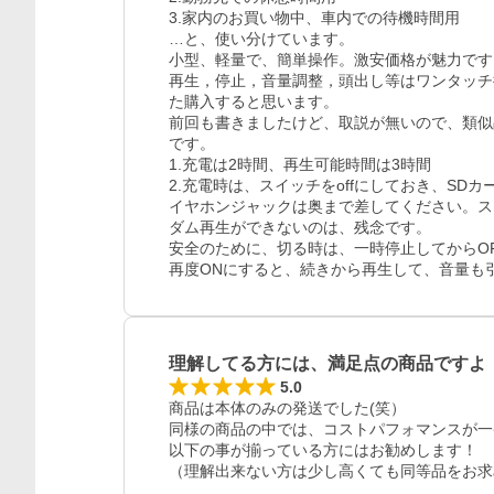
3.家内のお買い物中、車内での待機時間用

…と、使い分けています。

小型、軽量で、簡単操作。激安価格が魅力です。
再生，停止，音量調整，頭出し等はワンタッチ
た購入すると思います。

前回も書きましたけど、取説が無いので、類似
です。

1.充電は2時間、再生可能時間は3時間

2.充電時は、スイッチをoffにしておき、SDカ
イヤホンジャックは奥まで差してください。ス
ダム再生ができないのは、残念です。

安全のために、切る時は、一時停止してからOF
再度ONにすると、続きから再生して、音量も
理解してる方には、満足点の商品ですよ
5.0
商品は本体のみの発送でした(笑）

同様の商品の中では、コストパフォマンスが一
以下の事が揃っている方にはお勧めします！

（理解出来ない方は少し高くても同等品をお求