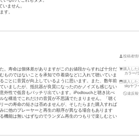
っているのでこれもタダ。

ていません。

ます。

投稿者情
-
た。寿命は個体差がありますがこのお値段からすれば十分だ
購入した
カラー/
むものではないことを承知で巾着袋などに入れて聴いていま
るごとに音質が向上しているように思います。また、数年前
購入した
skyヤ
ていましたが、抵抗器が良質になったのかノイズも感じない
性で低音もバッチリ出ています。iPodtouchと聴き比べ
違反報
ルな構造でこれだけの音質が不思議でたまりません。「聴く
リーの寿命の短さは否めませんが、そしたらまた購入すれば
みに他のプレーヤーと再生の順序が異なる場合もあります
る機能は無いはずなのでランダム再生のつもりで楽しむとい