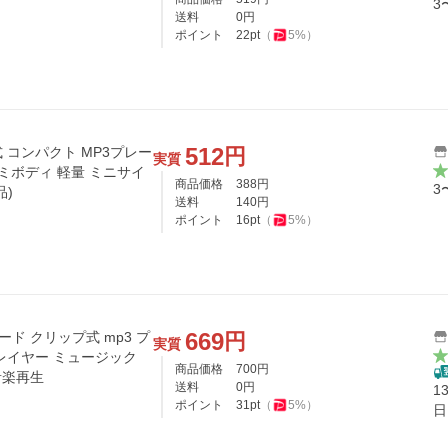
3
送料
0
円
ポイント
22
pt
（
5
%）
512
円
コンパクト MP3プレー
実質
ミボディ 軽量 ミニサイ
商品価格
388
円
3
品)
送料
140
円
ポイント
16
pt
（
5
%）
669
円
ード クリップ式 mp3 プ
実質
レイヤー ミュージック
商品価格
700
円
音楽再生
送料
0
円
1
ポイント
31
pt
（
5
%）
日