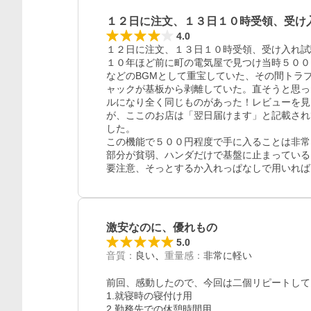
１２日に注文、１３日１０時受領、受け
4.0
１２日に注文、１３日１０時受領、受け入れ試
１０年ほど前に町の電気屋で見つけ当時５００
などのBGMとして重宝していた、その間トラ
ャックが基板から剥離していた。直そうと思っ
ルになり全く同じものがあった！レビューを見
が、ここのお店は「翌日届けます」と記載され
した。

この機能で５００円程度で手に入ることは非常
部分が貧弱、ハンダだけで基盤に止まっている
激安なのに、優れもの
5.0
音質
：
良い
重量感
：
非常に軽い
前回、感動したので、今回は二個リピートして、
1.就寝時の寝付け用

2.勤務先での休憩時間用
