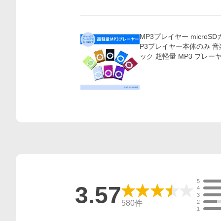
MP3プレイヤー microS
P3プレイヤー本体のみ 
ック 超軽量 MP3 プレー
5
3.57
4
3
580
件
2
1