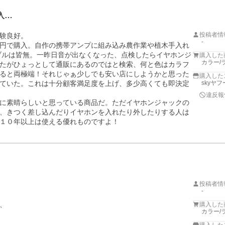
入…
投稿者情
験良好。

-
円で購入。自作の携帯アンプに組み込み農作業や植木手入れ
ブルは皆無。一昨日音が出なくなった、点検したらイヤホンジ
購入した
カラー/
たがひょっとして通販にあるのではと検索、何と色はカラフ
ると両極端！それじゃぁ少しでも安い店にしようかと思った
購入した
ていた。これは十分顧客満足度を上げ、多少高くても即決定
skyヤ
違反報
に素晴らしいと思っている商品だ。ただイヤホンジャックの
、きつく差し込んだりイヤホンを入れたり外したりする人は
投稿者情
-


購入した
カラー/