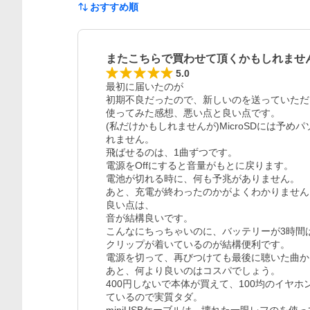
おすすめ順
またこちらで買わせて頂くかもしれませ
5.0
最初に届いたのが

初期不良だったので、新しいのを送っていただ
使ってみた感想、悪い点と良い点です。

(私だけかもしれませんが)MicroSDには予
れません。

飛ばせるのは、1曲ずつです。

電源をOffにすると音量がもとに戻ります。

電池が切れる時に、何も予兆がありません。

あと、充電が終わったのかがよくわかりません。
良い点は、

音が結構良いです。

こんなにちっちゃいのに、バッテリーが3時間は
クリップが着いているのが結構便利です。

電源を切って、再びつけても最後に聴いた曲か
あと、何より良いのはコスパでしょう。

400円しないで本体が買えて、100均のイヤホ
ているので実質タダ。
