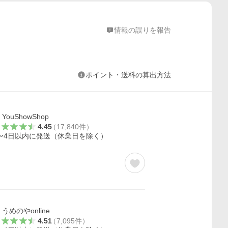
情報の誤りを報告
ポイント・送料の算出方法
YouShowShop
4.45
（
17,840
件
）
〜4日以内に発送（休業日を除く）
うめのやonline
4.51
（
7,095
件
）