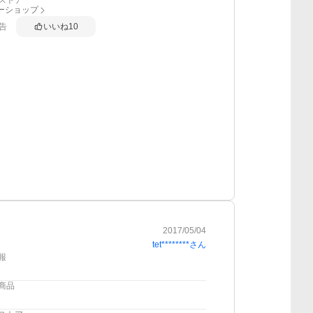
ストア
フーショップ
告
いいね
10
2017/05/04
tet********
さん
報
商品