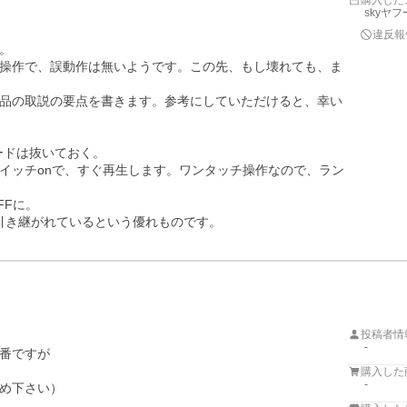
購入した
skyヤ
違反報


操作で、誤動作は無いようです。この先、もし壊れても、ま
品の取説の要点を書きます。参考にしていただけると、幸い
ードは抜いておく。

イッチonで、すぐ再生します。ワンタッチ操作なので、ラン
Fに。

引き継がれているという優れものです。
投稿者情
-
番ですが

購入した
-
め下さい）
