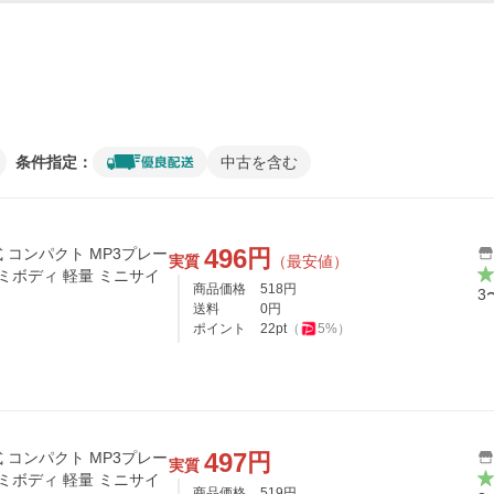
条件指定：
中古を含む
496
円
コンパクト MP3プレー
実質
（最安値）
ミボディ 軽量 ミニサイ
商品価格
518
円
3
送料
0
円
ポイント
22
pt
（
5
%）
497
円
コンパクト MP3プレー
実質
ミボディ 軽量 ミニサイ
商品価格
519
円