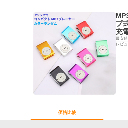
MP
プ式
充
最安値
レビュ
価格比較