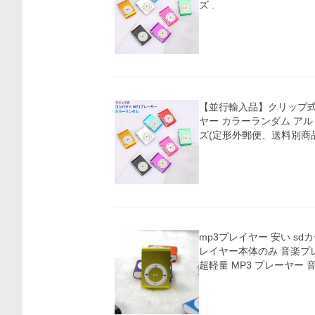
ズ .
価格比較
【並行輸入品】クリップ式 
ヤー カラーランダム アル
ズ(定形外郵便、送料別商
mp3プレイヤー 安い sdカ
レイヤー本体のみ 音楽プ
超軽量 MP3 プレーヤー 