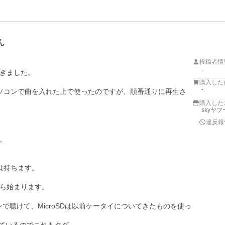
ん
投稿者情
-
きました。

購入した
-
めパソコンで曲を入れた上で使ったのですが、順番通りに再生さ
購入した
skyヤ
違反報


持ちます。

ら始まります。

ンで聴けて、MicroSDは以前ケータイについてきたものを使っ