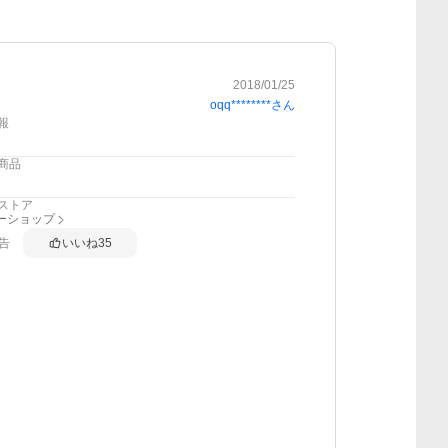
2018/01/25
oqq********
さん
報
商品
ストア
フーショップ
告
いいね
35