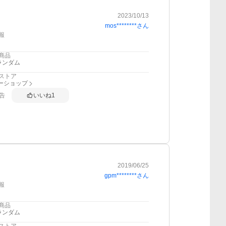
2023/10/13
mos********
さん
報
商品
ランダム
ストア
フーショップ
告
いいね
1
2019/06/25
gpm********
さん
報
商品
ランダム