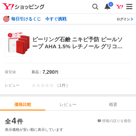
i
毎日引けるくじ 今すぐ挑戦
ログイン
ピーリング石鹸 ニキビ予防 ピールソ
ープ AHA 1.5% レチノール グリコー
ル酸配合 赤 100g ×3 洗顔
7,290
最安値
新品：
円
（
1
件
）
レビュー
レビュー
概要
価格比較
価格比較
4
全
件
情報の誤りを報告
表示価格が安い順に表示しています