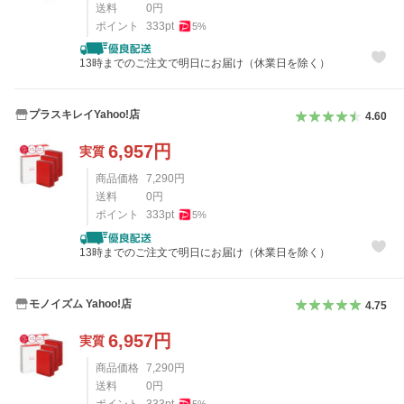
送料
0
円
ポイント
333
pt
5
%
13時までのご注文で明日にお届け（休業日を除く）
プラスキレイYahoo!店
4.60
6,957
円
実質
商品価格
7,290
円
送料
0
円
ポイント
333
pt
5
%
13時までのご注文で明日にお届け（休業日を除く）
モノイズム Yahoo!店
4.75
6,957
円
実質
商品価格
7,290
円
送料
0
円
ポイント
333
pt
5
%