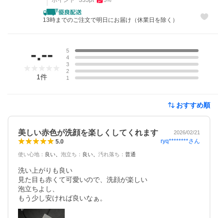
13時までのご注文で明日にお届け（休業日を除く）
レビュー
-.--
5
4
3
2
1
件
1
おすすめ順
美しい赤色が洗顔を楽しくしてくれます
2026/02/21
ryq********
さん
5.0
使い心地
：
良い
泡立ち
：
良い
汚れ落ち
：
普通
洗い上がりも良い

見た目も赤くて可愛いので、洗顔が楽しい

泡立ちよし、

もう少し安ければ良いなぁ。