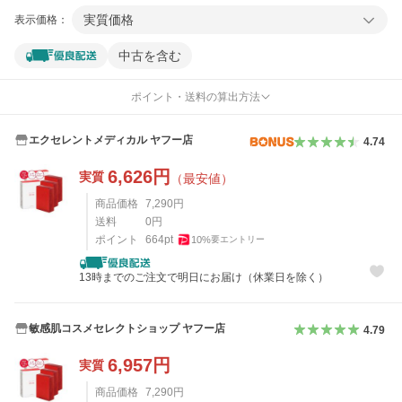
実質価格
表示価格：
中古を含む
ポイント・送料の算出方法
エクセレントメディカル ヤフー店
4.74
6,626
円
実質
（最安値）
商品価格
7,290
円
送料
0
円
ポイント
664
pt
10
%
要エントリー
13時までのご注文で明日にお届け（休業日を除く）
敏感肌コスメセレクトショップ ヤフー店
4.79
6,957
円
実質
商品価格
7,290
円