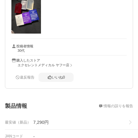
投稿者情報
30代
購入したストア
エクセレントメディカル ヤフー店
違反報告
いいね
0
概要
製品情報
情報の誤りを報告
7,290
円
最安値（新品）
-
JANコード