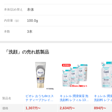
本体
本体/詰め替え
100.0g
内容量（g）
3本
本数
「
洗顔
」の売れ筋製品
ビオレ おうちdeエス
キュレル 潤浸保湿 泡
キュレル 潤
製品名
テ ディープクレイ洗
洗顔料 レフィル 130
洗顔料 レフィ
顔 180g×1
ml×3
ml×1
1,307
2,634
894
価格
円〜
円〜
円〜