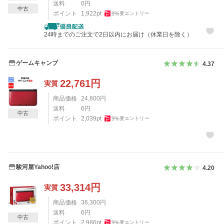
送料
0
円
中古
ポイント
1,922
pt
9
%
要エントリー
24時までのご注文で2日以内にお届け（休業日を除く）
ゲームキャンプ
4.37
22,761
円
実質
商品価格
24,800
円
送料
0
円
中古
ポイント
2,039
pt
9
%
要エントリー
駿河屋Yahoo!店
4.20
33,314
円
実質
商品価格
36,300
円
送料
0
円
中古
ポイント
2,986
pt
9
%
要エントリー