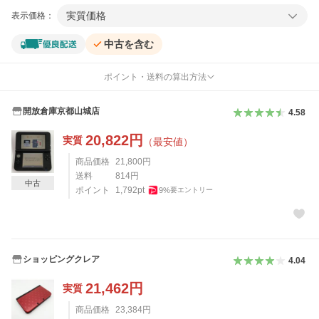
実質価格
表示価格：
中古を含む
ポイント・送料の算出方法
開放倉庫京都山城店
4.58
20,822
円
実質
（最安値）
商品価格
21,800
円
送料
814
円
中古
ポイント
1,792
pt
9
%
要エントリー
ショッピングクレア
4.04
21,462
円
実質
商品価格
23,384
円