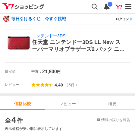
i
毎日引けるくじ 今すぐ挑戦
ログイン
ニンテンドー3DS
任天堂 ニンテンドー3DS LL New ス
ーパーマリオブラザーズ2 パック ニン
テンドー3DS本体
21,800
最安値
中古：
円
（
5
件
）
レビュー
4.40
レビュー
概要
価格比較
価格比較
4
全
件
情報の誤りを報告
表示価格が安い順に表示しています