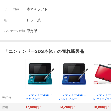
本体＋ソフト
セット内容
レッド系
色
限定版
パッケージ種類
「
ニンテンドー3DS本体
」の売れ筋製品
ニンテンドー3DS ア
ニンテンドー3DS コ
ニンテンドー3
製品名
クアブルー
バルトブルー
レッド×ブラ
12,980
13,200
18,850
価格
円〜
円〜
円〜