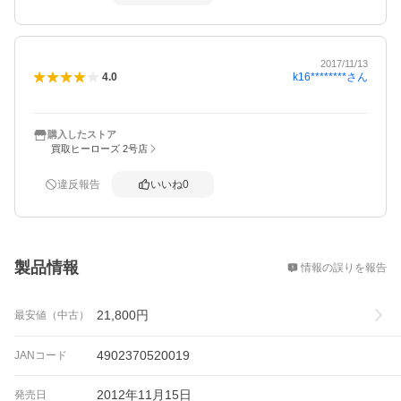
2017/11/13
k16********
さん
4.0
購入したストア
買取ヒーローズ 2号店
違反報告
いいね
0
概要
製品情報
情報の誤りを報告
21,800
円
最安値（中古）
4902370520019
JANコード
2012年11月15日
発売日