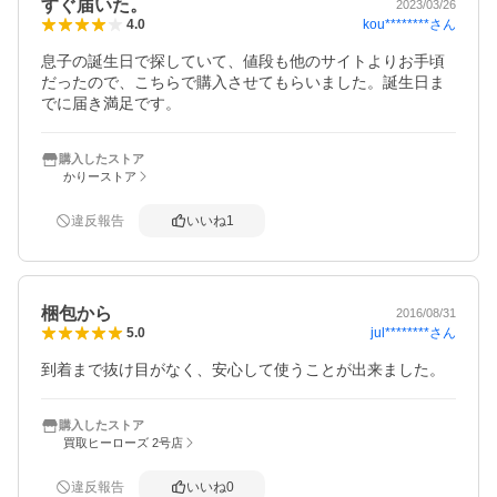
すぐ届いた。
2023/03/26
kou********
さん
4.0
息子の誕生日で探していて、値段も他のサイトよりお手頃
だったので、こちらで購入させてもらいました。誕生日ま
でに届き満足です。
購入したストア
かりーストア
違反報告
いいね
1
梱包から
2016/08/31
jul********
さん
5.0
到着まで抜け目がなく、安心して使うことが出来ました。
購入したストア
買取ヒーローズ 2号店
違反報告
いいね
0