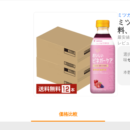
ミツ
ミツ
料
最安値
レビュ
選
味
本
価格比較