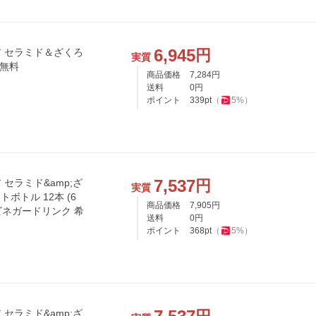
6,945
円
 セラミド＆ざくろ
実質
料無料
商品価格
7,284
円
送料
0
円
ポイント
339
pt
（
5
%）
7,537
円
セラミド&amp;ざ
実質
トボトル 12本 (6
商品価格
7,905
円
 ビネガードリンク 希
送料
0
円
ポイント
368
pt
（
5
%）
セラミド&amp;ざ