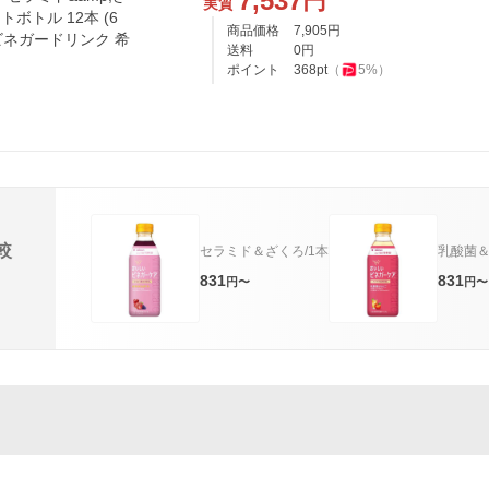
7,537
円
実質
トボトル 12本 (6
商品価格
7,905
円
 ビネガードリンク 希
送料
0
円
ポイント
368
pt
（
5
%）
較
セラミド＆ざくろ/1本
乳酸菌＆
831
831
円〜
円〜