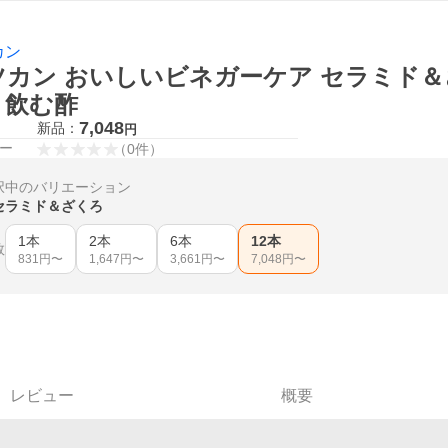
カン
カン おいしいビネガーケア セラミド＆ざく
、飲む酢
7,048
新品：
円
ー
（
0
件
）
択中のバリエーション
セラミド＆ざくろ
1本
2本
6本
12本
数
831
円〜
1,647
円〜
3,661
円〜
7,048
円〜
レビュー
概要