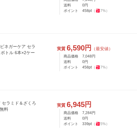
送料
0
円
ポイント
458
pt
（
7
%）
6,590
円
いビネガーケア セラ
実質
（最安値）
トボトル 6本×2ケー
商品価格
7,048
円
送料
0
円
ポイント
458
pt
（
7
%）
6,945
円
 セラミド＆ざくろ
実質
料無料
商品価格
7,284
円
送料
0
円
ポイント
339
pt
（
5
%）