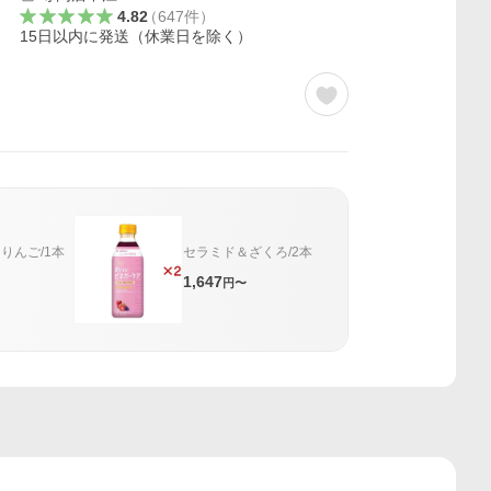
4.82
（
647
件
）
15日以内に発送（休業日を除く）
りんご/1本
セラミド＆ざくろ/2本
1,647
円〜