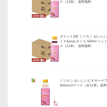
ス（12本） 送料無料
ポイント3倍 ミツカン おいし
ミド&amp;ざくろ 500ml ペッ
ス（12本） 送料無料
ミツカン おいしいビネガーケア
500ml×2ケース（全12本）送
価格比較