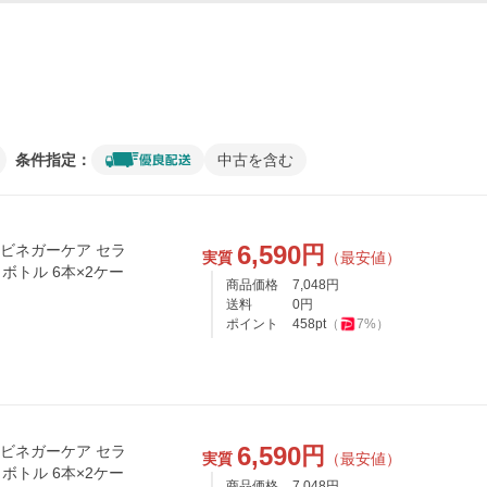
条件指定：
中古を含む
6,590
円
いビネガーケア セラ
実質
（最安値）
トボトル 6本×2ケー
商品価格
7,048
円
送料
0
円
ポイント
458
pt
（
7
%）
6,590
円
いビネガーケア セラ
実質
（最安値）
トボトル 6本×2ケー
商品価格
7,048
円