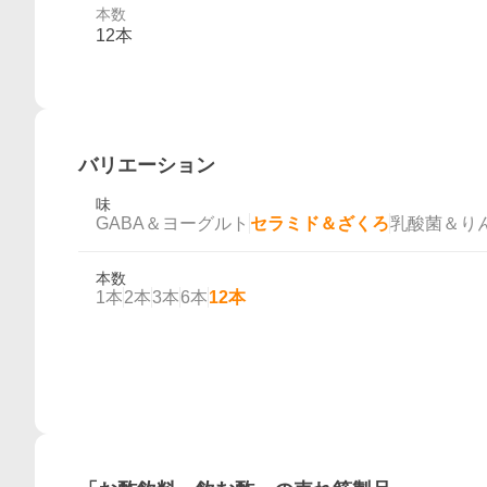
本数
12本
バリエーション
味
GABA＆ヨーグルト
セラミド＆ざくろ
乳酸菌＆り
本数
1本
2本
3本
6本
12本
概要