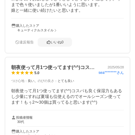
まで色々使いましたが1番いいように思います。

娘と一緒に使い続けたいと思います。
購入したストア
キューティクルスタイル
違反報告
いいね
0
朝夜使って月1つ使ってます(^^)コス…
2025/05/28
sea********
さん
5.0
つけ心地
：
良い
のびの良さ
：
とても良い
朝夜使って月1つ使ってます(^^)コスパも良く保湿力もある
し少量にすれば夏場も位使えるのでオールシーズン使って
ます！もぅ2〜30個は買ってると思います(^^)
投稿者情報
30代
購入したストア