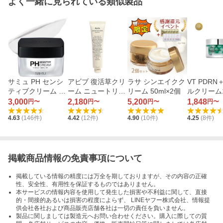
よく一緒に見られている類似製品
サミュ PH センシ
アビブ 復活草クリ
ラサ シンエイクク
VT PDR
ティブクリーム 50
ーム ニュートリシ
リーム 50ml×2個
ルクリーム1
ml×1個
ョンチューブ 75ml
ml
3,000
2,180
5,200
1,848
円〜
円〜
円〜
円〜
4.63
(
146
件)
4.42
(
12
件)
4.90
(
10
件)
4.25
(
8
件)
掲載商品情報の免責事項について
掲載している情報の精度には万全を期しておりますが、その内容の正確
性、安全性、有用性を保証するものではありません。
本サービスの情報内容を使用して発生した損害や不利益に関して、直接
的・間接的あるいは損害の程度によらず、 LINEヤフー株式会社、情報提
供会社各社および商品販売店舗各社は一切の責任を負いません。
製品に関しましては製造元へお問い合わせください。購入に際しての質