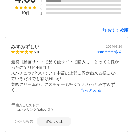
4
3
2
10
件
1
おすすめ順
みずみずしい！
2024/03/10
apo********
さん
5.0
最初は動画サイトで見て他サイトで購入し、とっても良か
ったのでリピ4個目！

スパチュラがついていて中蓋の上部に固定出来る様になっ
ているだけでも有り難いが、

実際クリームのテクスチャーも軽くてふわっとみずみずし
く、

もっとみる
お肌にのせた時もとても滑らかです。

香りは清潔感のあるお風呂上がりみたいな優しい香り。

購入したストア
メイク前のお肌もツルすべ、もっちもちでファンデののり
コスメリンク Yahoo!店
や定着感も抜群です。

ここ数年のスキンケア商品の中でベスト３に入るくらい満
違反報告
いいね
1
足！

せっかくなので2個セット購入しました！良いですよこのク