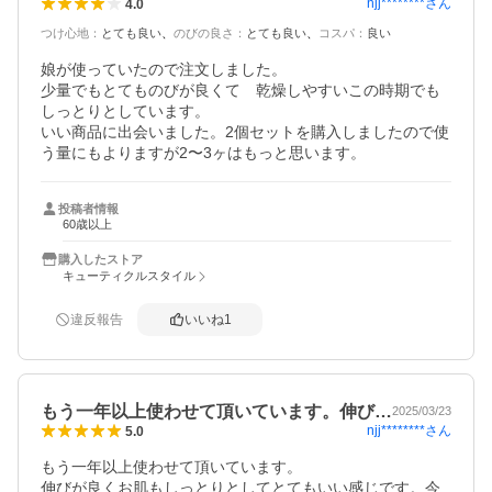
njj********
さん
4.0
つけ心地
：
とても良い
のびの良さ
：
とても良い
コスパ
：
良い
娘が使っていたので注文しました。

少量でもとてものびが良くて　乾燥しやすいこの時期でも
しっとりとしています。

いい商品に出会いました。2個セットを購入しましたので使
投稿者情報
60歳以上
購入したストア
キューティクルスタイル
違反報告
いいね
1
もう一年以上使わせて頂いています。伸び…
2025/03/23
njj********
さん
5.0
もう一年以上使わせて頂いています。

伸びが良くお肌もしっとりとしてとてもいい感じです。今