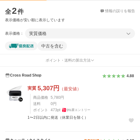
価格比較
2
全
件
情報の誤りを報告
表示価格が安い順に表示しています
実質価格
表示価格：
中古を含む
ポイント・送料の算出方法
Cross Road Shop
4.88
5,307
円
実質
（最安値）
商品価格
5,780
円
送料
0
円
ポイント
473
pt
9
%
要エントリー
1〜2日以内に発送（休業日を除く）