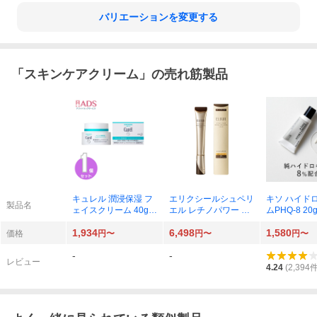
バリエーションを変更する
「
スキンケアクリーム
」の売れ筋製品
キュレル 潤浸保湿 フ
エリクシールシュペリ
キソ ハイド
製品名
ェイスクリーム 40g×
エル レチノパワー リ
ムPHQ-8 20g 
1個（医薬部外品）
ンクルクリームba L 2
8
1,934
6,498
1,580
2g×1本
価格
円〜
円〜
円〜
-
-
レビュー
4.24
(
2,394
件