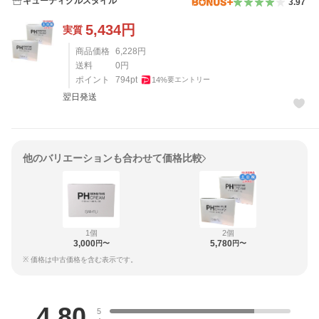
キューティクルスタイル
3.97
5,434
円
実質
商品価格
6,228
円
送料
0
円
ポイント
794
pt
14
%
要エントリー
翌日発送
他のバリエーションも合わせて価格比較
1個
2個
3,000
5,780
円〜
円〜
※ 価格は中古価格を含む表示です。
レビュー
4.80
5