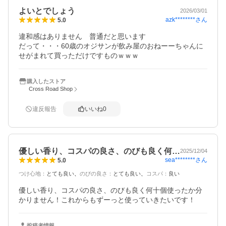
よいとでしょう
2026/03/01
azk********
さん
5.0
違和感はありません　普通だと思います

だって・・・60歳のオジサンが飲み屋のおねーーちゃんに
購入したストア
Cross Road Shop
違反報告
いいね
0
優しい香り、コスパの良さ、のびも良く何…
2025/12/04
sea********
さん
5.0
つけ心地
：
とても良い
のびの良さ
：
とても良い
コスパ
：
良い
優しい香り、コスパの良さ、のびも良く何十個使ったか分
かりません！これからもずーっと使っていきたいです！
投稿者情報