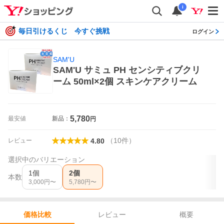
i
毎日引けるくじ 今すぐ挑戦
ログイン
SAM'U
SAM'U サミュ PH センシティブクリ
ーム 50ml×2個 スキンケアクリーム
5,780
最安値
新品：
円
（
10
件
）
レビュー
4.80
選択中のバリエーション
1個
2個
本数
3,000
円〜
5,780
円〜
レビュー
概要
価格比較