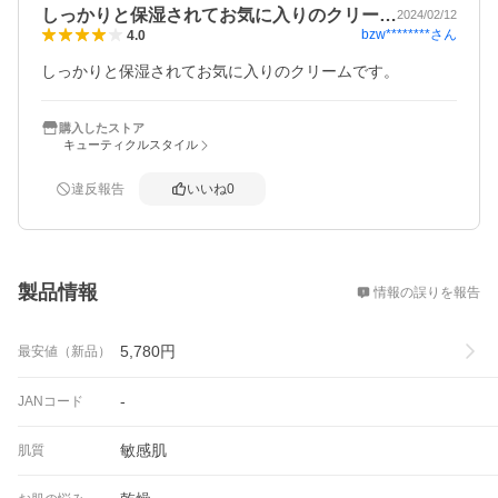
しっかりと保湿されてお気に入りのクリー…
2024/02/12
bzw********
さん
4.0
しっかりと保湿されてお気に入りのクリームです。
購入したストア
キューティクルスタイル
違反報告
いいね
0
概要
製品情報
情報の誤りを報告
5,780
円
最安値（新品）
-
JANコード
敏感肌
肌質