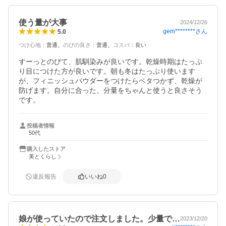
リーム！
使う量が大事
2024/12/26
gem********
さん
5.0
つけ心地
：
普通
のびの良さ
：
普通
コスパ
：
良い
すーっとのびて、肌馴染みが良いです。乾燥時期はたっぷ
り目につけた方が良いです。朝も冬はたっぷり使います
が、フィニッシュパウダーをつけたらベタつかず、乾燥が
防げます。自分に合った、分量をちゃんと使うと良さそう
です。
投稿者情報
50代
購入したストア
美とくらし
違反報告
いいね
0
娘が使っていたので注文しました。少量で…
2023/12/20