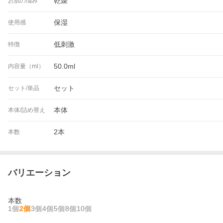
乾燥
お肌の悩み
保湿
使用感
低刺激
特徴
50.0ml
内容量（ml）
セット
セット/単品
本体
本体/詰め替え
2本
本数
バリエーション
本数
1個
2個
3個
4個
5個
8個
10個