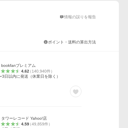
情報の誤りを報告
ポイント・送料の算出方法
bookfanプレミアム
4.62
（
140,940
件
）
〜3日以内に発送（休業日を除く）
タワーレコード Yahoo!店
4.59
（
49,859
件
）