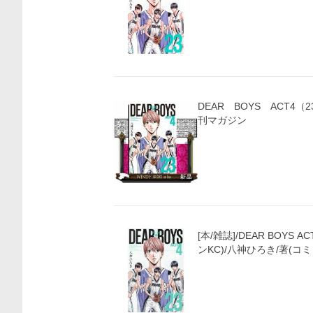
DEAR BOYS ACT4（23） 講談社コミ
刊マガジン
[本/雑誌]/DEAR BOYS 
ンKC)/八神ひろき/著(コ