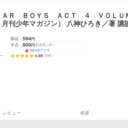
ＥＡＲ ＢＯＹＳ ＡＣＴ ４ ＶＯＬＵ
 月刊少年マガジン） 八神ひろき／著 講
594
新品：
円
800
中古：
未使用に近い
円
Yahoo!フリマ
ー
4.88
（
8
件
）
レビュー
概要