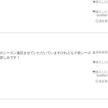
購入した
-
購入した
bookf
違反報
投稿者情
のシーズン遠読ませていただいていますけれどもテ前シーズ
-
楽しみです！
購入した
-
購入した
bookf
違反報