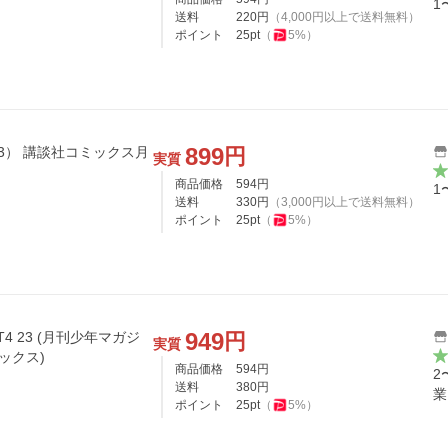
1
送料
220
円
（
4,000
円以上で送料無料）
ポイント
25
pt
（
5
%）
899
円
ックス月
実質
商品価格
594
円
1
送料
330
円
（
3,000
円以上で送料無料）
ポイント
25
pt
（
5
%）
949
円
ACT4 23 (月刊少年マガジ
実質
ミックス)
商品価格
594
円
2
送料
380
円
業
ポイント
25
pt
（
5
%）