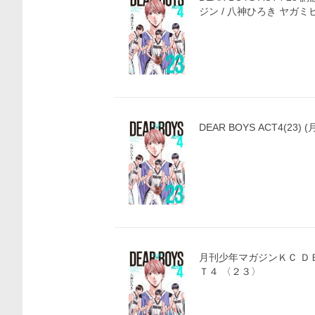
DEAR BOYS ACT4(23
月刊少年マガジンＫＣ ＤＥＡＲ ＢＯＹＳ ＡＣ
Ｔ４ 〈２３〉