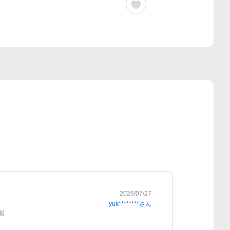
2026/07/27
yuk********
さん
報