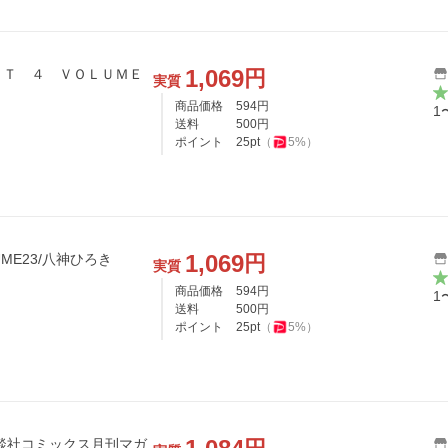
1,069
円
ＣＴ ４ ＶＯＬＵＭＥ
実質
商品価格
594
円
1
送料
500
円
ポイント
25
pt
（
5
%）
1,069
円
OLUME23/八神ひろき
実質
商品価格
594
円
1
送料
500
円
ポイント
25
pt
（
5
%）
23 講談社コミックス月刊マガ