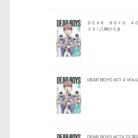
価格比較
ＤＥＡＲ ＢＯＹＳ Ａ
２３ / 八神ひろき
DEAR BOYS ACT 4 V
DEAR BOYS ACT4 