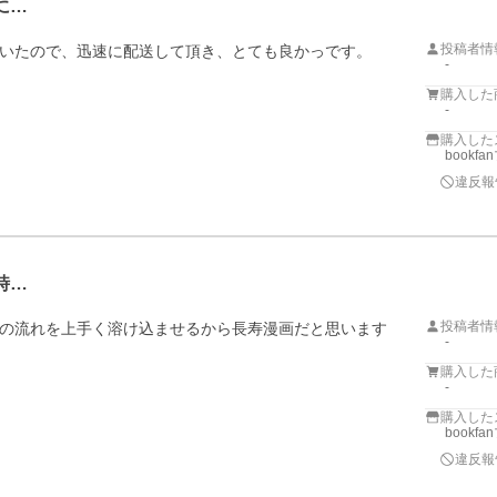
に…
投稿者情
いたので、迅速に配送して頂き、とても良かっです。

-
購入した
-
購入した
bookf
違反報
時…
投稿者情
の流れを上手く溶け込ませるから長寿漫画だと思います
-
購入した
-
購入した
bookf
違反報