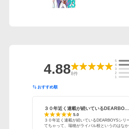
5
4.88
4
3
8
件
2
1
おすすめ順
３０年近く連載が続いているDEARBO…
5.0
３０年近く連載が続いているDEARBOYSシ
てちゃって、瑞穂がライバル校というのはなか