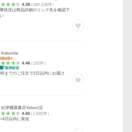
4.39
（
180,106
件
）
庫状況は商品詳細のリンク先を確認下
い
Kokochie
4.46
（
192
件
）
4時までのご注文で2日以内にお届け
紀伊國屋書店Yahoo!店
4.60
（
1,602
件
）
〜4日以内に発送