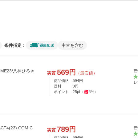
条件指定：
中古を含む
569
円
OLUME23/八神ひろき
実質
（最安値）
商品価格
594
円
1
送料
0
円
ポイント
25
pt
（
5
%）
789
円
T4(23) COMIC
実質
商品価格
594
円