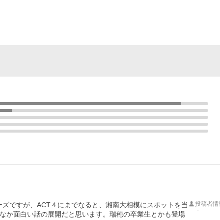
投稿者情
リーズですが、ACT４にまでなると、湘南大相模にスポットを当
-
なか面白い話の展開だと思います。瑞穂の卒業生とかも登場