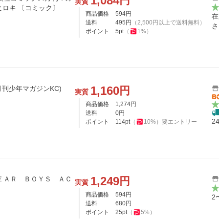
1,084
円
実質
ジン / 八神ひろき ヤガミヒロキ 〔コミック〕
商品価格
594
円
在
送料
495
円
（
2,500
円以上で送料無料）
さ
ポイント
5
pt
（
1
%）
1,160
円
) (月刊少年マガジンKC)
実質
商品価格
1,274
円
送料
0
円
2
ポイント
114
pt
（
10
%）
要エントリー
1,249
円
実質
商品価格
594
円
2
送料
680
円
ポイント
25
pt
（
5
%）