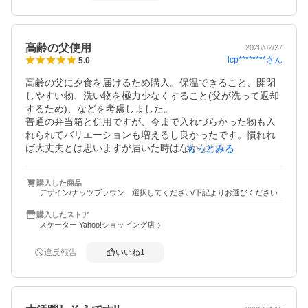
高齢の父使用
2026/02/27
lcp********
さん
5.0
高齢の父に夕食を届けるため購入。保温できること、開閉
しやすい物、洗い物を極力少なくすること(父が洗って返却
するため)、などを考慮しました。

普通の弁当箱と併用ですが、今まで入れづらかった物も入
れられてバリエーションも増えるし良かったです。慣れれ
ば大丈夫とは思いますが届いた時はなかなか開かなくて困
もっとみる
ったので蓋をあまりぎゅうぎゅうに閉めないようにしなく
てはと思いました。少し大きめですが余裕ある方が開ける
購入した商品
際にこぼれたりしなくて良いかなと思います。ブラウンカ
デザイン/ナッツブラウン、選択してください/下記よりお選びください
購入したストア
スケーター Yahoo!ショッピング店
違反報告
いいね
1