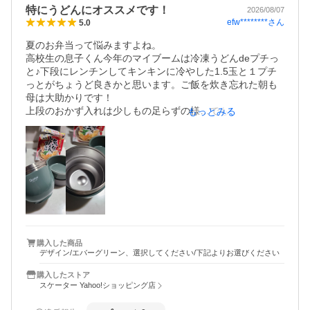
特にうどんにオススメです！
2026/08/07
efw********
さん
5.0
夏のお弁当って悩みますよね。

高校生の息子くん今年のマイブームは冷凍うどんdeプチっ
と♪下段にレンチンしてキンキンに冷やした1.5玉と１プチ
っとがちょうど良きかと思います。ご飯を炊き忘れた朝も
母は大助かりです！

上段のおかず入れは少しもの足らずの様…でもどんぶり型
もっとみる
で食べやすいとお気に入りになりました～
購入した商品
デザイン/エバーグリーン、選択してください/下記よりお選びください
購入したストア
スケーター Yahoo!ショッピング店