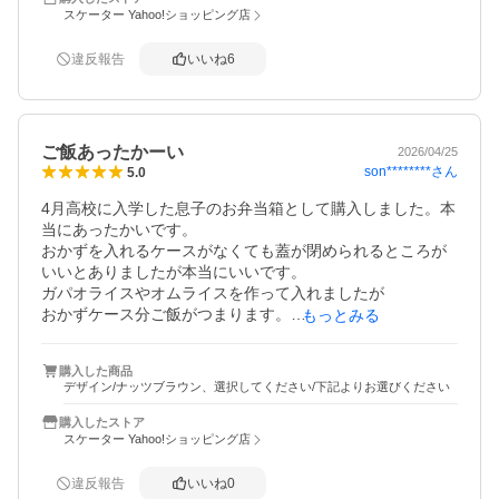
スケーター Yahoo!ショッピング店
違反報告
いいね
6
ご飯あったかーい
2026/04/25
son********
さん
5.0
4月高校に入学した息子のお弁当箱として購入しました。本
当にあったかいです。

おかずを入れるケースがなくても蓋が閉められるところが
いいとありましたが本当にいいです。

ガパオライスやオムライスを作って入れましたが

おかずケース分ご飯がつまります。

もっとみる
冬はそこまで温かさがもつかわかりませんが、

その時は保温カバーなどを考えます。

購入した商品
蓋を開け閉めする際に、器がツルツルしてるので

デザイン/ナッツブラウン、選択してください/下記よりお選びください
開けにくいと感じましたが、そこにゴムが付いていて開け
閉めの際は蓋の取手をもち、少し抑え気味で回すコツを覚
購入したストア
えてからは楽になりました。
スケーター Yahoo!ショッピング店
違反報告
いいね
0