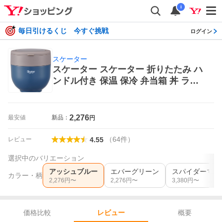
i
毎日引けるくじ 今すぐ挑戦
ログイン
スケーター
スケーター スケーター 折りたたみ ハ
ンドル付き 保温 保冷 弁当箱 丼 ラン
チジャー 800ml LDNO8AG アッシュ
ブルー 保温弁当箱
2,276
最安値
新品：
円
（
64
件
）
レビュー
4.55
選択中のバリエーション
アッシュブルー
エバーグリーン
スパイダーマン
カラー・柄
2,276
円〜
2,276
円〜
3,380
円〜
価格比較
概要
レビュー