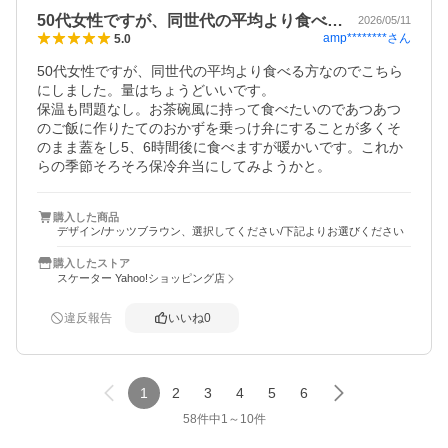
50代女性ですが、同世代の平均より食べ…
2026/05/11
amp********
さん
5.0
50代女性ですが、同世代の平均より食べる方なのでこちら
にしました。量はちょうどいいです。

保温も問題なし。お茶碗風に持って食べたいのであつあつ
のご飯に作りたてのおかずを乗っけ弁にすることが多くそ
のまま蓋をし5、6時間後に食べますが暖かいです。これか
らの季節そろそろ保冷弁当にしてみようかと。
購入した商品
デザイン/ナッツブラウン、選択してください/下記よりお選びください
購入したストア
スケーター Yahoo!ショッピング店
違反報告
いいね
0
1
2
3
4
5
6
58
件中
1
～
10
件