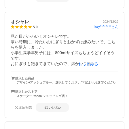
オシャレ
2024/12/29
kay********
さん
5.0
見た目がかわいくオシャレです。

寒い時期に、冷たいおにぎりとおかずは嫌みたいで、こち
らを購入しました。

小学生高学年男子には、800mlサイズもちょうどイイそう
です。

おにぎりも飽きてきていたので、温かいご飯が食べれて、
もっとみる
喜んでいます。

週末は、いつもお弁当なので、これから毎週末、使いま
購入した商品
す。夏も楽しみです。

デザイン/アッシュブルー、選択してください/下記よりお選びください
デザインやカラーは、大人も男女問わず、使えると思いま
す。
購入したストア
スケーター Yahoo!ショッピング店
違反報告
いいね
5