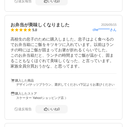
違反報告
いいね
0
お弁当が美味しくなりました
2026/05/15
che********
さん
5.0
高校生の息子のために購入しました。息子はよく食べるの
でお弁当箱にご飯をキツキツに入れています。以前はラン
チの時にはご飯が固まってお箸が折れるくらいでした。

このお弁当箱だと、ランチの時間までご飯が温かく、固ま
ることもなくほぐれて美味しくなった、と言っています。
家族全員分買おうかな、と思ってます。
購入した商品
デザイン/ナッツブラウン、選択してください/下記よりお選びください
購入したストア
スケーター Yahoo!ショッピング店
違反報告
いいね
0