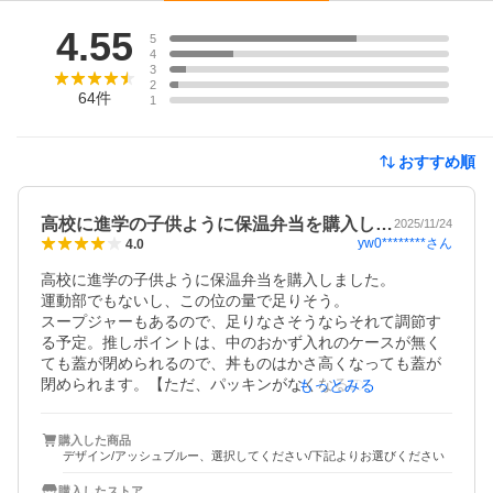
レビュー
4.55
5
4
3
2
64
件
1
おすすめ順
高校に進学の子供ように保温弁当を購入し…
2025/11/24
yw0********
さん
4.0
高校に進学の子供ように保温弁当を購入しました。

運動部でもないし、この位の量で足りそう。

スープジャーもあるので、足りなさそうならそれて調節す
る予定。推しポイントは、中のおかず入れのケースが無く
ても蓋が閉められるので、丼ものはかさ高くなっても蓋が
閉められます。【ただ、パッキンがなくなるので横向きや
もっとみる
激しい動きなどは絶対NG】

ほかの２段保温弁当だと、必ずおかずケースを入れないと
購入した商品
蓋が閉められないよ。と、いうものが多いので、乗っけ丼
デザイン/アッシュブルー、選択してください/下記よりお選びください
系もわざわざ分けてたので、このタイプを見つけて嬉しい
です。まだ、使用してないので、保温力とかは不明。
購入したストア