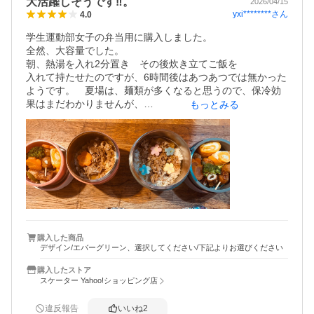
大活躍しそうです‼︎。
2026/04/15
yxi********
さん
4.0
学生運動部女子の弁当用に購入しました。

全然、大容量でした。

朝、熱湯を入れ2分置き　その後炊き立てご飯を

入れて持たせたのですが、6時間後はあつあつでは無かった
ようです。　夏場は、麺類が多くなると思うので、保冷効
果はまだわかりませんが、

もっとみる
おかずも密封箱で持たせることが出来るので、安心せて詰
めることが出来き、お弁当作りレパートリーが増えそうで
す❤️。

形は可愛いので、色がもう少し可愛いのがあれは嬉しいで
購入した商品
デザイン/エバーグリーン、選択してください/下記よりお選びください
購入したストア
スケーター Yahoo!ショッピング店
違反報告
いいね
2