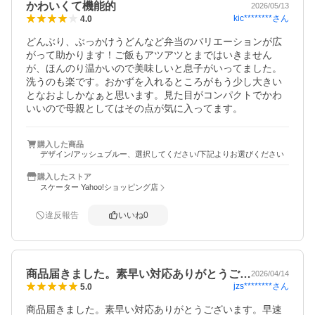
かわいくて機能的
2026/05/13
kic********
さん
4.0
どんぶり、ぶっかけうどんなど弁当のバリエーションが広
がって助かります！ご飯もアツアツとまではいきません
が、ほんのり温かいので美味しいと息子がいってました。

洗うのも楽です。おかずを入れるところがもう少し大きい
となおよしかなぁと思います。見た目がコンパクトでかわ
いいので母親としてはその点が気に入ってます。
購入した商品
デザイン/アッシュブルー、選択してください/下記よりお選びください
購入したストア
スケーター Yahoo!ショッピング店
違反報告
いいね
0
商品届きました。素早い対応ありがとうご…
2026/04/14
jzs********
さん
5.0
商品届きました。素早い対応ありがとうございます。早速