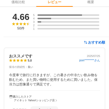
価格比較
概要
レビュー
レビュー
4.66
5
4
3
2
50
件
1
おすすめ順
おススメです
2025/07/25
pon********
さん
5.0
保冷の持続性
：
良い
今度車で旅行に行きますが、この暑さの中冷たい飲み物を
飲むため、また買い物時に使用するために買いました。保
冷力は想像通りで満足です。
購入したストア
アイネット Yahoo!ショッピング店