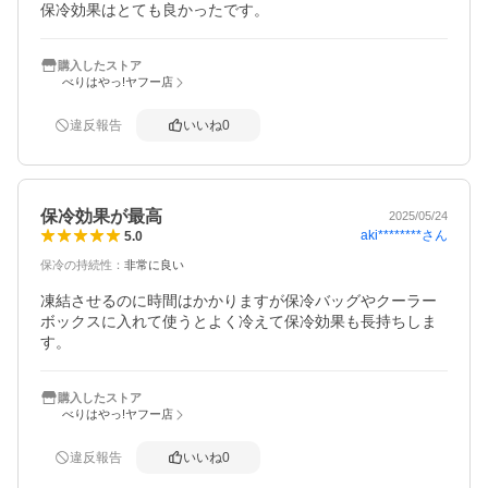
購入したストア
べりはやっ!ヤフー店
違反報告
いいね
0
保冷効果が最高
2025/05/24
aki********
さん
5.0
保冷の持続性
：
非常に良い
凍結させるのに時間はかかりますが保冷バッグやクーラー
ボックスに入れて使うとよく冷えて保冷効果も長持ちしま
す。
購入したストア
べりはやっ!ヤフー店
違反報告
いいね
0