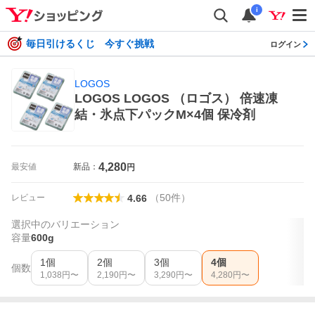
i
毎日引けるくじ 今すぐ挑戦
ログイン
LOGOS
LOGOS LOGOS （ロゴス） 倍速凍
結・氷点下パックM×4個 保冷剤
4,280
最安値
新品：
円
（
50
件
）
レビュー
4.66
選択中のバリエーション
容量
600g
1個
2個
3個
4個
個数
1,038
円〜
2,190
円〜
3,290
円〜
4,280
円〜