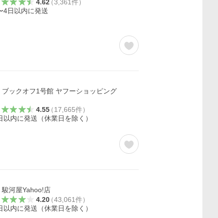
4.62
（
3,361
件
）
〜4日以内に発送
ブックオフ1号館 ヤフーショッピング
4.55
（
17,665
件
）
日以内に発送（休業日を除く）
駿河屋Yahoo!店
4.20
（
43,061
件
）
日以内に発送（休業日を除く）