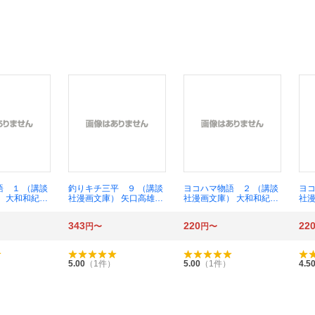
語 １ （講談
釣りキチ三平 ９ （講談
ヨコハマ物語 ２ （講談
ヨコ
） 大和和紀／
社漫画文庫） 矢口高雄／
社漫画文庫） 大和和紀／
社漫
著
著
著
343
220
22
円〜
円〜
5.00
（
1
件）
5.00
（
1
件）
4.5