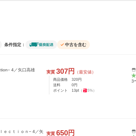
条件指定：
中古を含む
307
円
tion− 4／矢口高雄
実質
（最安値）
商品価格
320
円
3
送料
0
円
ポイント
13
pt
（
5
%）
650
円
ｌｅｃｔｉｏｎ− 4／矢
実質