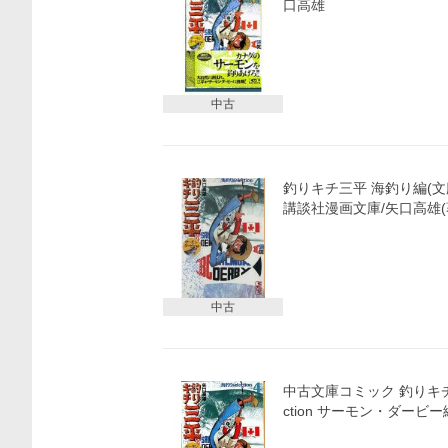
口高雄
価格比較
中古
釣りキチ三平 海釣り編(文庫版)
講談社漫画文庫/矢口高雄(
中古
中古文庫コミック 釣りキチ三
ction サーモン・ダービー編