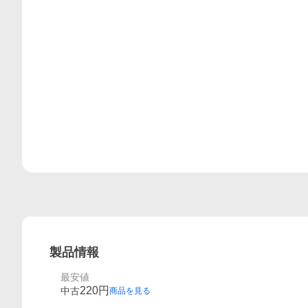
レビュー
製品情報
最安値
220
円
中古
商品を見る