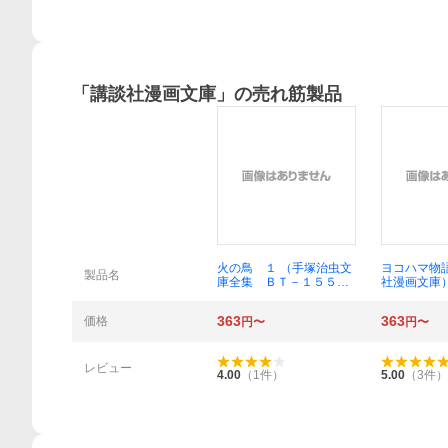
「
講談社漫画文庫
」の売れ筋製品
概要
火の鳥 １ （手塚治虫文
ヨコハマ物
製品名
庫全集 ＢＴ－１５５）
社漫画文庫
手塚治虫／著
著
363
363
価格
円〜
円〜
レビュー
4.00
（
1
件）
5.00
（
3
件）