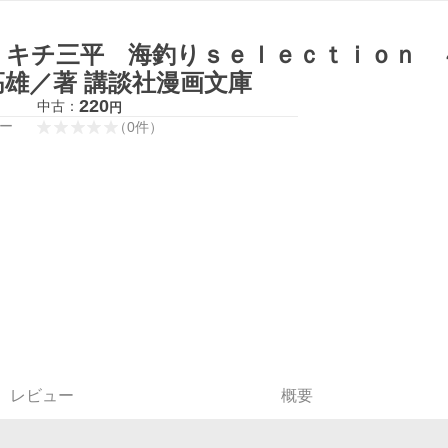
りキチ三平 海釣りｓｅｌｅｃｔｉｏｎ ４
高雄／著 講談社漫画文庫
220
中古：
円
ー
（
0
件
）
レビュー
概要