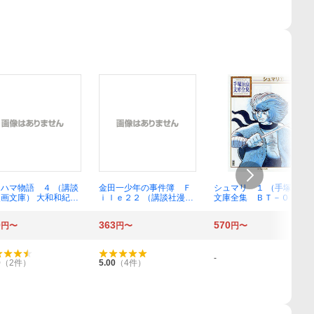
ハマ物語 ４ （講談
金田一少年の事件簿 Ｆ
シュマリ １ （手塚治虫
画文庫） 大和和紀／
ｉｌｅ２２ （講談社漫画
文庫全集 ＢＴ－０２
文庫） 天樹征丸／原作
５） 手塚治虫／著
さとうふみや／漫画
0
363
570
円〜
円〜
円〜
-
0
（
2
件）
5.00
（
4
件）