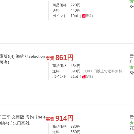
商品価格
220
円
3
送料
440
円
ポイント
10
pt
（
5
%）
861
円
(4) 海釣りselection
実質
店
著者)
商品価格
484
円
送料
398
円
（
3,000
円以上で送料無料）
5
ポイント
21
pt
（
5
%）
914
円
平 文庫版 海釣りsele
実質
I(4) / 矢口高雄
商品価格
380
円
7
送料
550
円