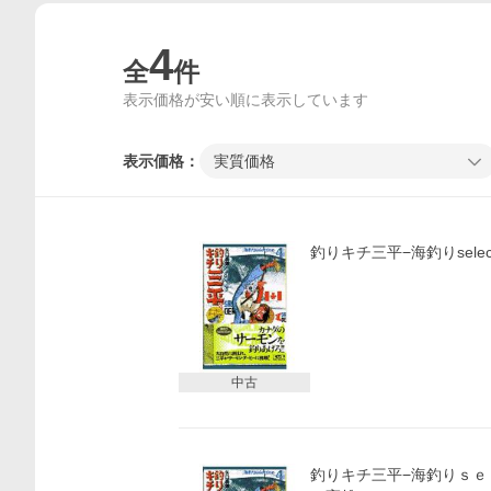
4
全
件
表示価格が安い順に表示しています
表示価格：
実質価格
釣りキチ三平−海釣りselec
中古
釣りキチ三平−海釣りｓｅ