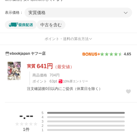
実質価格
表示価格：
中古を含む
ポイント・送料の算出方法
ebookjapan ヤフー店
4.65
641
円
実質
（最安値）
商品価格
704
円
ポイント
63
pt
10
%
要エントリー
注文確認後0日以内にご提供（休業日を除く）
レビュー
-.--
5
4
3
2
1
件
1