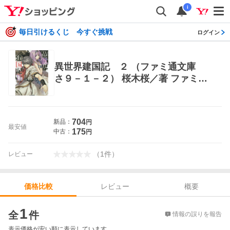
i
毎日引けるくじ 今すぐ挑戦
ログイン
異世界建国記 ２ （ファミ通文庫
さ９－１－２） 桜木桜／著 ファミ通
文庫
704
新品：
円
最安値
175
中古：
円
（
1
件
）
レビュー
レビュー
概要
価格比較
価格比較
1
全
件
情報の誤りを報告
表示価格が安い順に表示しています