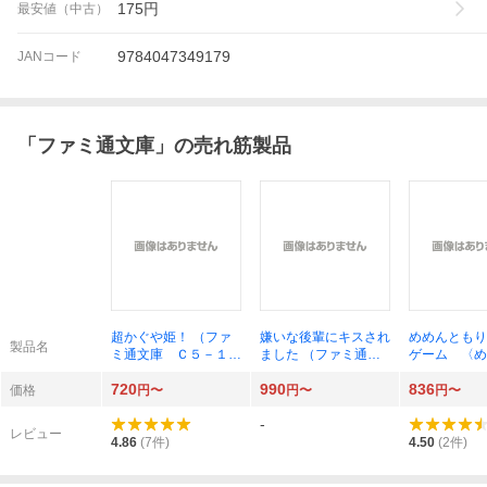
175
円
最安値（中古）
9784047349179
JANコード
「
ファミ通文庫
」の売れ筋製品
超かぐや姫！ （ファ
嫌いな後輩にキスされ
めめんともり
製品名
ミ通文庫 Ｃ５－１－
ました （ファミ通文
ゲーム 〈め
１） スタジオクロマ
庫 は１０－１－１）
急招集！変な
720
990
836
ト／原作 スタジオコ
灰庭たま／著
された！犯人
価格
円〜
円〜
円〜
ロリド／原作 桐山な
にいる！？ 
-
ると／著
通文庫 Ｍ２
レビュー
１） 田口仙
4.86
(
7
件)
4.50
(
2
件)
著 めめんと
作・監修