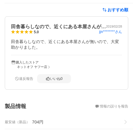
おすすめ順
田舎暮らしなので、近くにある本屋さんが…
2019/02/28
jjn********
さん
5.0
田舎暮らしなので、近くにある本屋さんが無いので、大変
助かりました。
購入したストア
ネットオフ ヤフー店
違反報告
いいね
0
概要
製品情報
情報の誤りを報告
704
円
最安値（新品）