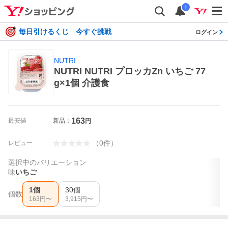
i
毎日引けるくじ 今すぐ挑戦
ログイン
NUTRI
NUTRI NUTRI プロッカZn いちご 77
g×1個 介護食
163
最安値
新品：
円
（
0
件
）
レビュー
選択中のバリエーション
味
いちご
1個
30個
個数
163
円〜
3,915
円〜