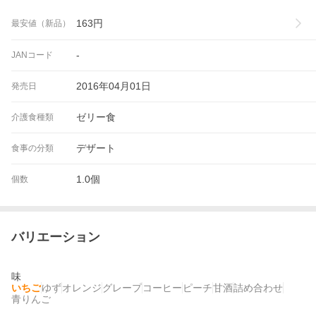
163
円
最安値（新品）
-
JANコード
2016年04月01日
発売日
ゼリー食
介護食種類
デザート
食事の分類
1.0個
個数
バリエーション
味
いちご
ゆず
オレンジ
グレープ
コーヒー
ピーチ
甘酒
詰め合わせ
青りんご