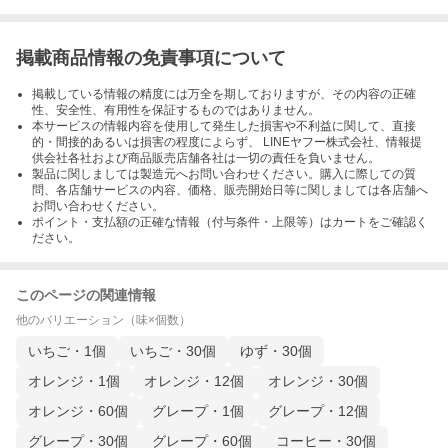
掲載商品情報の免責事項について
掲載している情報の精度には万全を期しておりますが、その内容の正確
性、安全性、有用性を保証するものではありません。
本サービスの情報内容を使用して発生した損害や不利益に関して、直接
的・間接的あるいは損害の程度によらず、 LINEヤフー株式会社、情報提
供会社各社および商品販売店舗各社は一切の責任を負いません。
製品に関しましては製造元へお問い合わせください。購入に際しての質
問、各店舗サービスの内容、価格、販売開始日等に関しましては各店舗へ
お問い合わせください。
ポイント・支払額の正確な情報（付与条件・上限等）はカートをご確認く
ださい。
このページの関連情報
他のバリエーション（味×個数）
いちご・1個
いちご・30個
ゆず・30個
オレンジ・1個
オレンジ・12個
オレンジ・30個
オレンジ・60個
グレープ・1個
グレープ・12個
グレープ・30個
グレープ・60個
コーヒー・30個