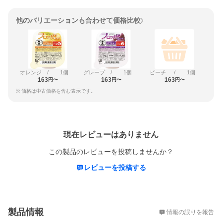
他のバリエーションも合わせて価格比較
オレンジ
/
1個
グレープ
/
1個
ピーチ
/
1個
163
163
163
円〜
円〜
円〜
※ 価格は中古価格を含む表示です。
レビュー
現在レビューはありません
この製品のレビューを投稿しませんか？
レビューを投稿する
概要
製品情報
情報の誤りを報告