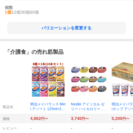
個数
1個
12個
30個
60個
バリエーションを変更する
「
介護食
」の売れ筋製品
明治メイバランス Min
Nestle アイソカル ゼ
明治メイバラン
製品名
i アソート 125ml×24
リー ハイカロリー バ
iカップ アソー
本
ラエティパック 66g×
ml×24本
4,862
3,740
5,200
24個
価格
円〜
円〜
円〜
-
-
-
レビュー