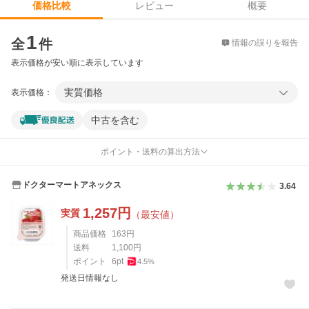
レビュー
概要
価格比較
価格比較
1
全
件
情報の誤りを報告
表示価格が安い順に表示しています
実質価格
表示価格：
中古を含む
ポイント・送料の算出方法
ドクターマートアネックス
3.64
1,257
円
実質
（最安値）
商品価格
163
円
送料
1,100
円
ポイント
6
pt
4.5
%
発送日情報なし