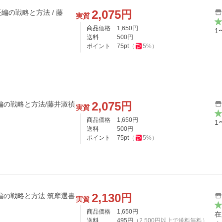
2,075
円
編の戦略と方法 / 藤
実質
商品価格
1,650
円
1
送料
500
円
ポイント
75
pt
（
5
%）
2,075
円
編の戦略と方法/藤井淑禎
実質
商品価格
1,650
円
1
送料
500
円
ポイント
75
pt
（
5
%）
2,130
円
編の戦略と方法 筑摩選書
実質
〕
商品価格
1,650
円
在
送料
495
円
（
2,500
円以上で送料無料）