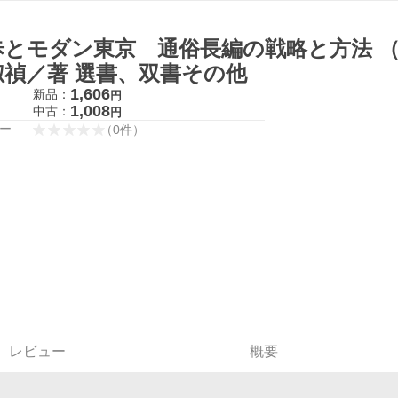
歩とモダン東京 通俗長編の戦略と方法 （
淑禎／著 選書、双書その他
1,606
新品：
円
1,008
中古：
円
ー
（
0
件
）
レビュー
概要