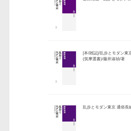
[本/雑誌]/乱歩とモダン
(筑摩選書)/藤井淑禎/著
価格比較
乱歩とモダン東京 通俗長