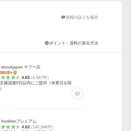
情報の誤りを報告
ポイント・送料の算出方法
ebookjapan ヤフー店
4.65
（
4,567
件
）
文確認後0日以内にご提供（休業日を除
）
bookfanプレミアム
4.62
（
140,946
件
）