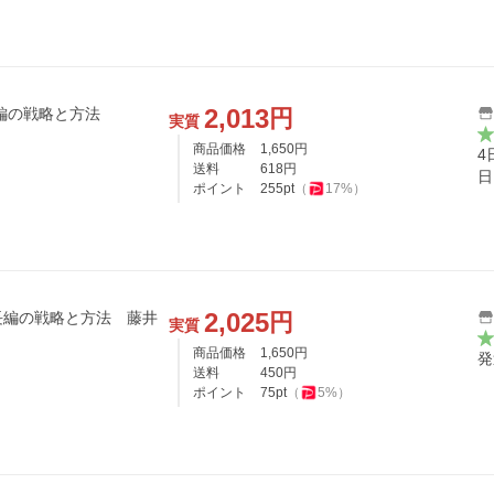
2,013
円
編の戦略と方法
実質
商品価格
1,650
円
4
送料
618
円
日
ポイント
255
pt
（
17
%）
2,025
円
長編の戦略と方法 藤井
実質
商品価格
1,650
円
発
送料
450
円
ポイント
75
pt
（
5
%）