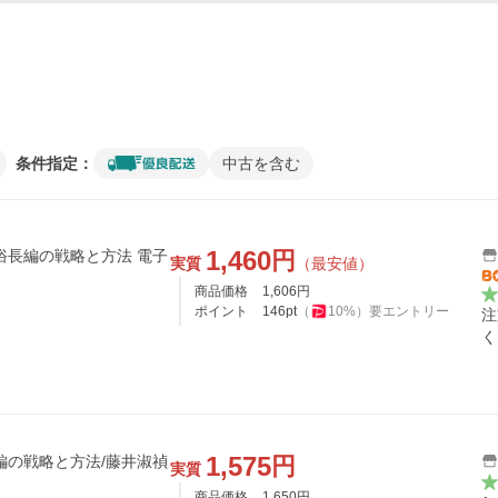
条件指定：
中古を含む
1,460
円
俗長編の戦略と方法 電子
実質
（最安値）
商品価格
1,606
円
ポイント
146
pt
（
10
%）
要エントリー
注
く
1,575
円
編の戦略と方法/藤井淑禎
実質
商品価格
1,650
円