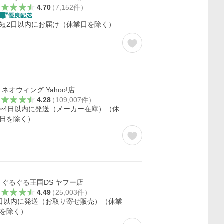
4.70
（
7,152
件
）
短2日以内にお届け（休業日を除く）
ネオウィング Yahoo!店
4.28
（
109,007
件
）
〜4日以内に発送（メーカー在庫）（休
日を除く）
ぐるぐる王国DS ヤフー店
4.49
（
25,003
件
）
日以内に発送（お取り寄せ販売）（休業
を除く）