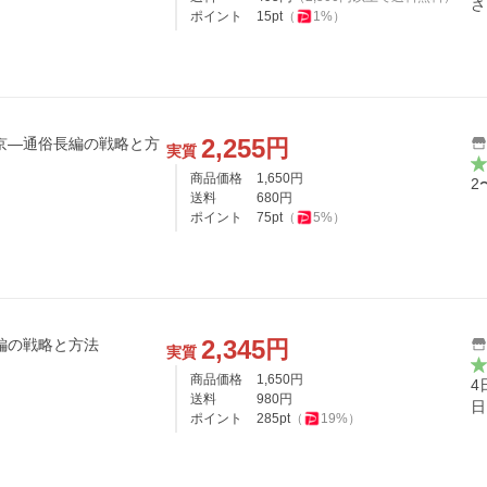
さ
ポイント
15
pt
（
1
%）
2,255
円
実質
商品価格
1,650
円
2
送料
680
円
ポイント
75
pt
（
5
%）
2,345
円
編の戦略と方法
実質
商品価格
1,650
円
4
送料
980
円
日
ポイント
285
pt
（
19
%）