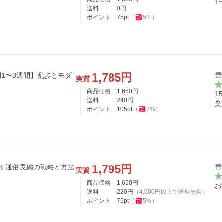
1
送料
0
円
ポイント
75
pt
（
5
%）
1,785
円
1〜3週間】乱歩とモダ
実質
商品価格
1,650
円
1
送料
240
円
業
ポイント
105
pt
（
7
%）
1,795
円
京 通俗長編の戦略と方法
実質
商品価格
1,650
円
お
送料
220
円
（
4,000
円以上で送料無料）
ポイント
75
pt
（
5
%）