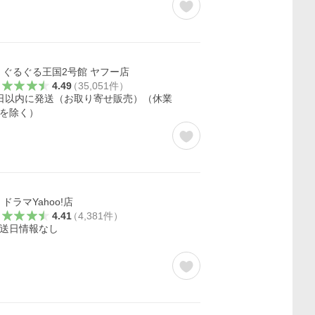
ぐるぐる王国2号館 ヤフー店
4.49
（
35,051
件
）
日以内に発送（お取り寄せ販売）（休業
を除く）
ドラマYahoo!店
4.41
（
4,381
件
）
送日情報なし