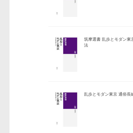
筑摩選書 乱歩とモダン東京―通俗長編の戦略と方
法
乱歩とモダン東京 通俗長