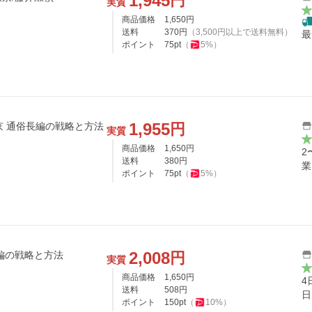
1,945
円
実質
商品価格
1,650
円
送料
370
円
（
3,500
円以上で送料無料）
最
ポイント
75
pt
（
5
%）
1,955
円
東京 通俗長編の戦略と方法
実質
商品価格
1,650
円
2
送料
380
円
業
ポイント
75
pt
（
5
%）
2,008
円
編の戦略と方法
実質
商品価格
1,650
円
4
送料
508
円
日
ポイント
150
pt
（
10
%）