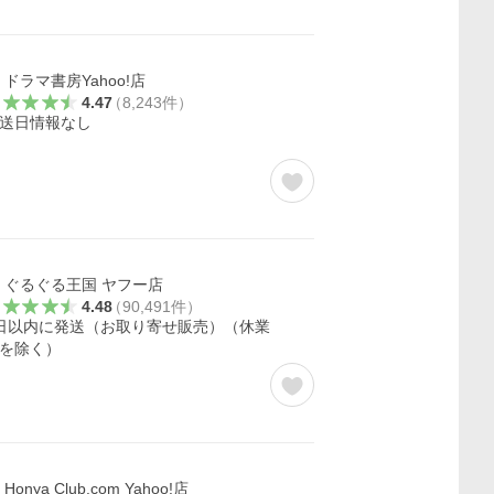
ドラマ書房Yahoo!店
4.47
（
8,243
件
）
送日情報なし
ぐるぐる王国 ヤフー店
4.48
（
90,491
件
）
日以内に発送（お取り寄せ販売）（休業
を除く）
Honya Club.com Yahoo!店