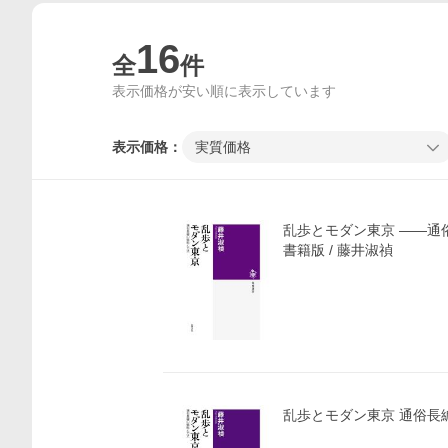
16
全
件
表示価格が安い順に表示しています
表示価格：
実質価格
乱歩とモダン東京 ――通
書籍版 / 藤井淑禎
乱歩とモダン東京 通俗長