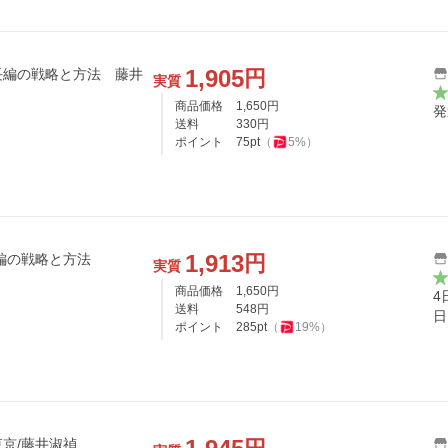
1,905
円
長編の戦略と方法 藤井
実質
商品価格
1,650
円
発
送料
330
円
ポイント
75
pt
（
5
%）
1,913
円
編の戦略と方法
実質
商品価格
1,650
円
4
送料
548
円
日
ポイント
285
pt
（
19
%）
京/藤井淑禎