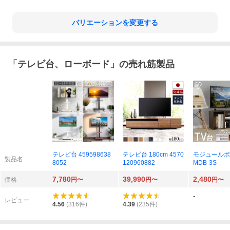
バリエーションを変更する
「
テレビ台、ローボード
」の売れ筋製品
テレビ台 459598638
テレビ台 180cm 4570
モジュールボ
製品名
8052
120960882
MDB-3S
7,780
39,990
2,480
価格
円〜
円〜
円〜
-
レビュー
4.56
(
316
件)
4.39
(
235
件)