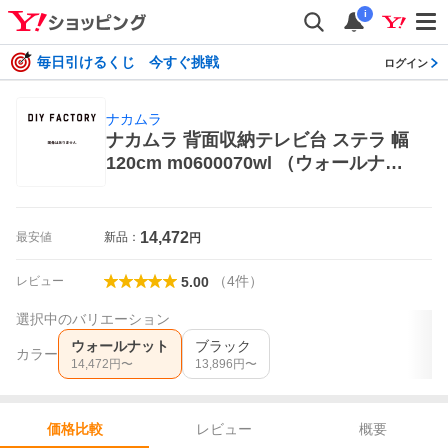
i
毎日引けるくじ 今すぐ挑戦
ログイン
ナカムラ
ナカムラ 背面収納テレビ台 ステラ 幅
120cm m0600070wl （ウォールナッ
ト） テレビ台、ローボード
14,472
最安値
新品：
円
（
4
件
）
レビュー
5.00
選択中のバリエーション
ウォールナット
ブラック
カラー
14,472
円〜
13,896
円〜
レビュー
概要
価格比較