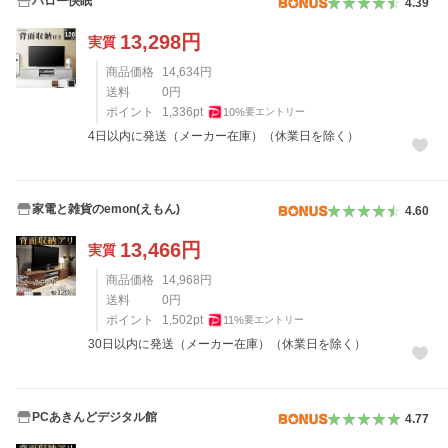
ハロー快眠
4.39
13,298
円
実質
商品価格
14,634
円
送料
0
円
ポイント
1,336
pt
10
%
要エントリー
4日以内に発送（メーカー在庫）（休業日を除く）
家電と雑貨のemon(えもん)
4.60
13,466
円
実質
商品価格
14,968
円
送料
0
円
ポイント
1,502
pt
11
%
要エントリー
30日以内に発送（メーカー在庫）（休業日を除く）
PCあきんどデジタル館
4.77