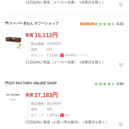
11日以内に発送（メーカー在庫）（休業日を除く）
スーパーぎおん ヤフーショップ
4.53
15,112
円
実質
商品価格
16,630
円
送料
0
円
ポイント
1,518
pt
10
%
要エントリー
11日以内に発送（メーカー在庫）（休業日を除く）
DIY FACTORY ONLINE SHOP
4.50
27,183
円
実質
商品価格
28,490
円
送料
0
円
ポイント
1,307
pt
5
%
22日以内に発送（お取り寄せ販売）（休業日を除く）