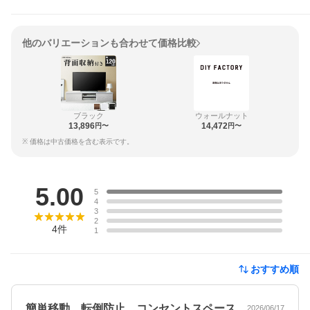
他のバリエーションも合わせて価格比較
ブラック
ウォールナット
13,896
14,472
円〜
円〜
※ 価格は中古価格を含む表示です。
レビュー
5.00
5
4
3
2
4
件
1
おすすめ順
簡単移動。転倒防止。コンセントスペース
2026/06/17