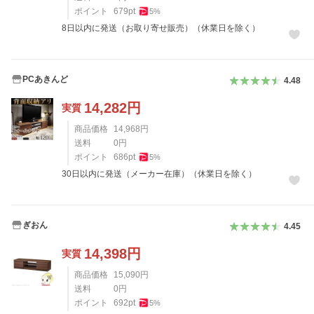
ポイント
679
pt
5
%
8日以内に発送（お取り寄せ販売）（休業日を除く）
PCあきんど
4.48
14,282
円
実質
商品価格
14,968
円
送料
0
円
ポイント
686
pt
5
%
30日以内に発送（メーカー在庫）（休業日を除く）
ぎおん
4.45
14,398
円
実質
商品価格
15,090
円
送料
0
円
ポイント
692
pt
5
%