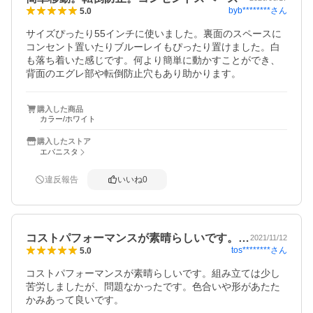
byb********
さん
5.0
サイズぴったり55インチに使いました。裏面のスペースに
コンセント置いたりブルーレイもぴったり置けました。白
も落ち着いた感じです。何より簡単に動かすことができ、
背面のエグレ部や転倒防止穴もあり助かります。
購入した商品
カラー/ホワイト
購入したストア
エバニスタ
違反報告
いいね
0
コストパフォーマンスが素晴らしいです。…
2021/11/12
tos********
さん
5.0
コストパフォーマンスが素晴らしいです。組み立ては少し
苦労しましたが、問題なかったです。色合いや形があたた
かみあって良いです。