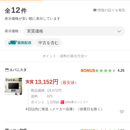
価格比較
12
全
件
情報の誤りを報告
表示価格が安い順に表示しています
実質価格
表示価格：
中古を含む
ポイント・送料の算出方法
エバニスタ
4.26
13,152
円
実質
（最安値）
商品価格
14,472
円
送料
0
円
ポイント
1,320
pt
10
%
要エントリー
4日以内に発送（メーカー在庫）（休業日を除く）