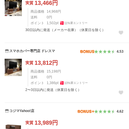
13,466
円
実質
商品価格
14,968
円
送料
0
円
ポイント
1,502
pt
11
%
要エントリー
30日以内に発送（メーカー在庫）（休業日を除く）
スマホカバー専門店 ドレスマ
4.53
13,812
円
実質
商品価格
15,198
円
送料
0
円
ポイント
1,386
pt
10
%
要エントリー
2〜3日以内に発送（休業日を除く）
コジマYahoo!店
4.62
13,989
円
実質