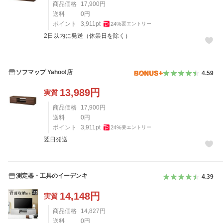
商品価格
17,900
円
送料
0
円
ポイント
3,911
pt
24
%
要エントリー
2日以内に発送（休業日を除く）
ソフマップ Yahoo!店
4.59
13,989
円
実質
商品価格
17,900
円
送料
0
円
ポイント
3,911
pt
24
%
要エントリー
翌日発送
測定器・工具のイーデンキ
4.39
14,148
円
実質
商品価格
14,827
円
送料
0
円