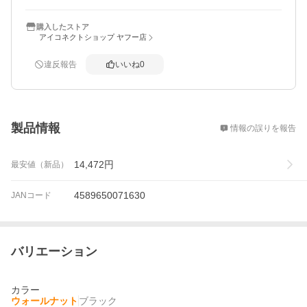
購入したストア
アイコネクトショップ ヤフー店
違反報告
いいね
0
概要
製品情報
情報の誤りを報告
14,472
円
最安値（新品）
4589650071630
JANコード
バリエーション
カラー
ウォールナット
ブラック