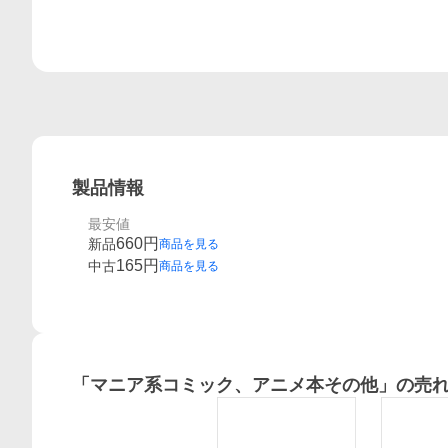
製品情報
最安値
660
円
新品
商品を見る
165
円
中古
商品を見る
「
マニア系コミック、アニメ本その他
」の売