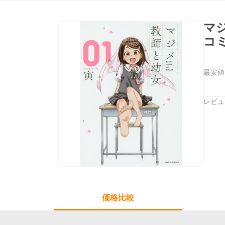
マ
コ
最安値
レビュ
価格比較