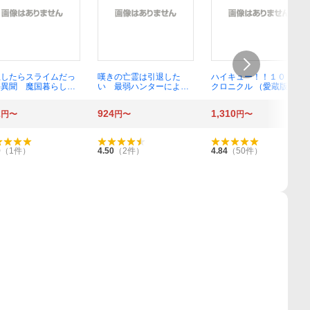
生したらスライムだっ
嘆きの亡霊は引退した
ハイキュー！！１０ｔｈ
件異聞 魔国暮らしの
い 最弱ハンターによる
クロニクル （愛蔵版コミ
ニティ １４ （シリ
最強パーティ育成術 １
ックス） 古舘春一／著
スＫＣ） 伏瀬／原作
３ （電撃コミックスＮＥ
2
924
1,310
円〜
円〜
円〜
野タエ／漫画 みっつ
ＸＴ Ｎ３４０－１３）
ー／キャラクター原案
蛇野らい／著 槻影／原
作 チーコ／キャラクタ
ー原案
0
（
1
件）
4.50
（
2
件）
4.84
（
50
件）