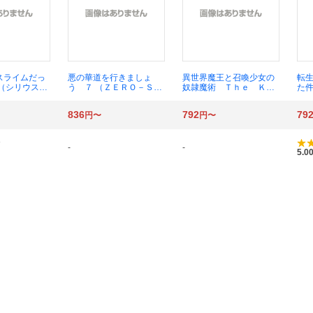
スライムだっ
悪の華道を行きましょ
異世界魔王と召喚少女の
転
 （シリウスＫ
う ７ （ＺＥＲＯ－ＳＵ
奴隷魔術 Ｔｈｅ Ｋｉ
た
／原作 川上泰
Ｍコミックス） やましろ
ｎｇ ｏｆ Ｄａｒｋｎ
トリ
みっつばー／
梅太
ｅｓｓ Ａｎｏｔｈｅ
ウ
836
792
79
円〜
円〜
ー原案
ｒ Ｗｏｒｌｄ Ｓｔｏ
戸
ｒｙ ３０ （シリウスＫ
ば
Ｃ） むらさきゆきや／原
作 福田直叶／漫画 鶴
-
-
）
5.0
崎貴大／キャラクター原
案