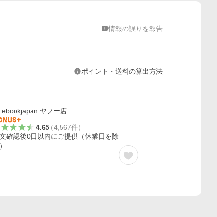
情報の誤りを報告
ポイント・送料の算出方法
ebookjapan ヤフー店
4.65
（
4,567
件
）
文確認後0日以内にご提供（休業日を除
）