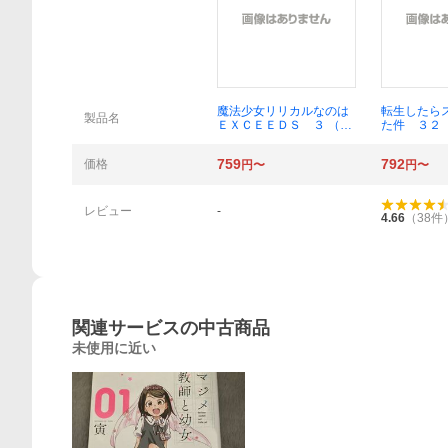
魔法少女リリカルなのは
転生したら
製品名
ＥＸＣＥＥＤＳ ３ （シ
た件 ３２
リウスＫＣ） 都築真紀／
Ｃ） 伏瀬
原作 川上修一／漫画・
樹／漫画 
759
792
価格
円〜
円〜
キャラクター原案
キャラクタ
レビュー
-
4.66
（
38
件
概要
関連サービスの中古商品
未使用に近い