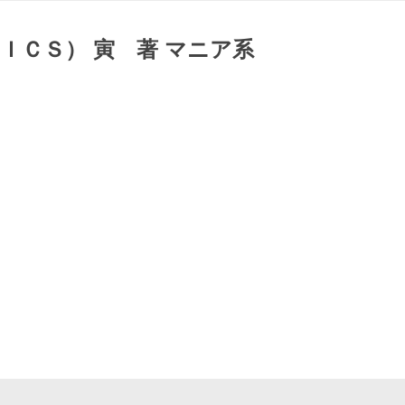
ＣＳ） 寅 著 マニア系