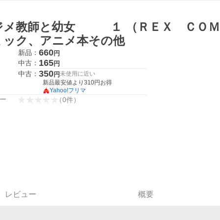
ジメ教師と幼女 １ （ＲＥＸ ＣＯＭＩ
ミック、アニメ本その他
660
新品：
円
165
中古：
円
350
中古：
未使用に近い
円
新品最安値より
310
円お得
Yahoo!フリマ
ー
（
0
件
）
レビュー
概要