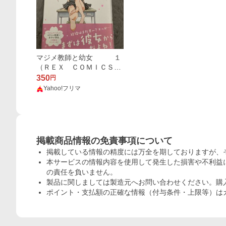
マジメ教師と幼女 １
（ＲＥＸ ＣＯＭＩＣＳ）
寅 著
350
円
Yahoo!フリマ
掲載商品情報の免責事項について
掲載している情報の精度には万全を期しておりますが、
本サービスの情報内容を使用して発生した損害や不利益に
の責任を負いません。
製品に関しましては製造元へお問い合わせください。購
ポイント・支払額の正確な情報（付与条件・上限等）は