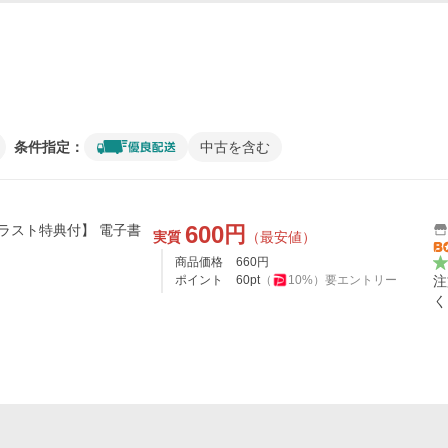
条件指定：
中古を含む
600
円
イラスト特典付】 電子書
実質
（最安値）
商品価格
660
円
ポイント
60
pt
（
10
%）
要エントリー
注
く