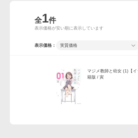
1
全
件
表示価格が安い順に表示しています
表示価格：
実質価格
価格比較
マジメ教師と幼女 (1)【
籍版 / 寅