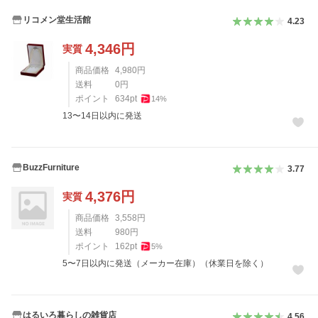
リコメン堂生活館
4.23
4,346
円
実質
商品価格
4,980
円
送料
0
円
ポイント
634
pt
14
%
13〜14日以内に発送
BuzzFurniture
3.77
4,376
円
実質
商品価格
3,558
円
送料
980
円
ポイント
162
pt
5
%
5〜7日以内に発送（メーカー在庫）（休業日を除く）
はるいろ暮らしの雑貨店
4.56