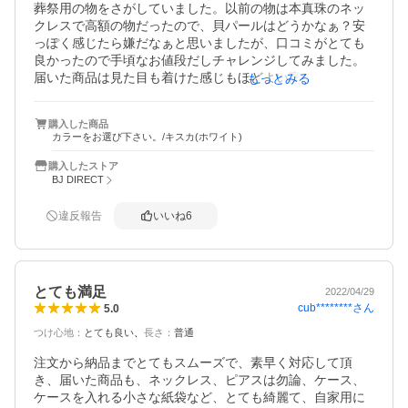
葬祭用の物をさがしていました。以前の物は本真珠のネッ
クレスで高額の物だったので、貝パールはどうかなぁ？安
っぽく感じたら嫌だなぁと思いましたが、口コミがとても
良かったので手頃なお値段だしチャレンジしてみました。
届いた商品は見た目も着けた感じもほどよい高級感があり
もっとみる
大感激！ケースも高級感があり、本当にこのお値段でいい
の？？？といまだ思います。
購入した商品
カラーをお選び下さい。/キスカ(ホワイト)
購入したストア
BJ DIRECT
違反報告
いいね
6
とても満足
2022/04/29
cub********
さん
5.0
つけ心地
：
とても良い
長さ
：
普通
注文から納品までとてもスムーズで、素早く対応して頂
き、届いた商品も、ネックレス、ピアスは勿論、ケース、
ケースを入れる小さな紙袋など、とても綺麗て、自家用に