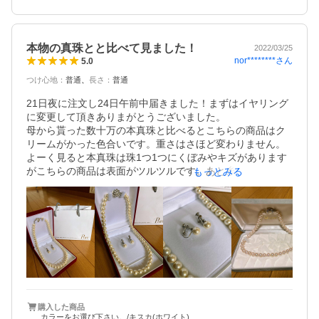
本物の真珠とと比べて見ました！
2022/03/25
nor********
さん
5.0
つけ心地
：
普通
長さ
：
普通
21日夜に注文し24日午前中届きました！まずはイヤリング
に変更して頂きありまがとうございました。

母から貰った数十万の本真珠と比べるとこちらの商品はク
リームがかった色合いです。重さはさほど変わりません。

よーく見ると本真珠は珠1つ1つにくぼみやキズがあります
がこちらの商品は表面がツルツルです。あと糸のしなやか
もっとみる
さが少し固い気がしますが…使う分には何も問題ありませ
ん。遠目に見られてもきっと他人には違いがわかりません
ね(^^;

本真珠は汗に弱く手入れが必要なので いざとゆう時の為に
大切にしまって置いて普段使いにこちらの商品を使わせて
頂きたいと思います。

ケースも付いてこのお値段は良い買い物をしました！　
購入した商品
カラーをお選び下さい。/キスカ(ホワイト)