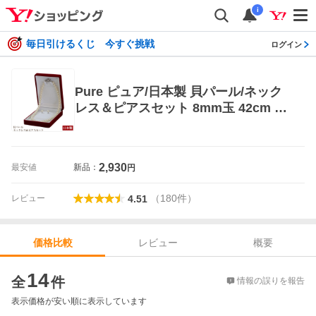
i
毎日引けるくじ 今すぐ挑戦
ログイン
Pure ピュア/日本製 貝パール/ネック
レス＆ピアスセット 8mm玉 42cm 慶
弔兼用 冠婚葬祭 フォーマル セレモニ
ー/ホワイト (キスカ) NPSC-004WH/
共栄 ネックレス、ペンダント
2,930
最安値
新品：
円
（
180
件
）
レビュー
4.51
レビュー
概要
価格比較
価格比較
14
全
件
情報の誤りを報告
表示価格が安い順に表示しています