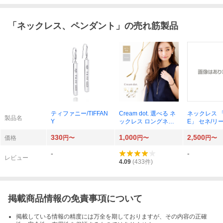
「
ネックレス、ペンダント
」の売れ筋製品
ティファニー/TIFFAN
Cream dot. 選べる ネ
ネックレス 「
製品名
Y
ックレス ロングネッ
E」 セネ/リ
クレス
イドチェーン
330
1,000
2,500
ス レディー
価格
円〜
円〜
円〜
-
-
レビュー
4.09
(
433
件)
掲載商品情報の免責事項について
掲載している情報の精度には万全を期しておりますが、その内容の正確