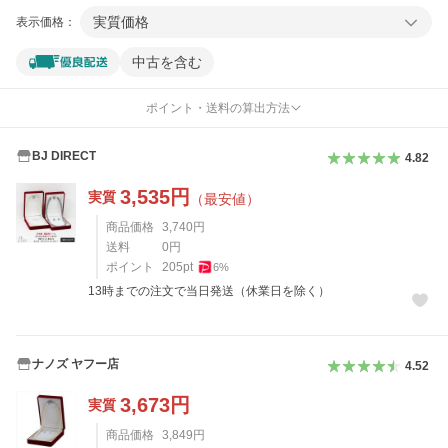
実質価格
表示価格：
中古を含む
ポイント・送料の算出方法
BJ DIRECT
4.82
3,535
円
実質
（最安値）
商品価格
3,740
円
送料
0
円
ポイント
205
pt
6
%
13時までの注文で当日発送（休業日を除く）
ナノズ ヤフー店
4.52
3,673
円
実質
商品価格
3,849
円