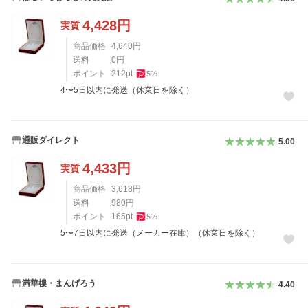
4,428
円
実質
商品価格
4,640
円
送料
0
円
ポイント
212
pt
5
%
4〜5日以内に発送（休業日を除く）
通販ダイレクト
5.00
4,433
円
実質
商品価格
3,618
円
送料
980
円
ポイント
165
pt
5
%
5〜7日以内に発送（メーカー在庫）（休業日を除く）
満華樓・まんげろう
4.40