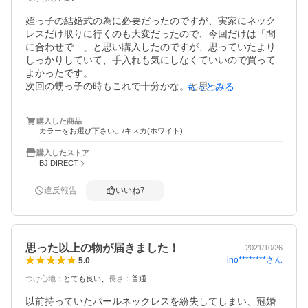
姪っ子の結婚式の為に必要だったのですが、実家にネック
レスだけ取りに行くのも大変だったので、今回だけは「間
に合わせで…」と思い購入したのですが、思っていたより
しっかりしていて、手入れも気にしなくていいので買って
よかったです。

次回の甥っ子の時もこれで十分かな。と思ったりしており
もっとみる
ます。

8mm…若干小さく感じましたが、お値段とこのクオリティ
購入した商品
なら（主役、自分が見られる立場でなければ）十分だと思
カラーをお選び下さい。/キスカ(ホワイト)
います。
購入したストア
BJ DIRECT
違反報告
いいね
7
思った以上の物が届きました！
2021/10/26
ino********
さん
5.0
つけ心地
：
とても良い
長さ
：
普通
以前持っていたパールネックレスを紛失してしまい、冠婚