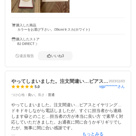
りました。

こちらで購入を決めて良かったです。
購入した商品
カラーをお選び下さい。/39cm/キスカ(ホワイト)
購入したストア
BJ DIRECT
違反報告
いいね
3
やってしまいました。注文間違い…ピアス…
2023/11/03
vgp********
さん
5.0
つけ心地
：
良い
長さ
：
普通
やってしまいました。注文間違い…ピアスとイヤリング…
ドキドキしながら電話しましたが、すぐに担当者から連絡
します😃とのこと…担当者の方が本当に良い方 で素早く対
応していただきました。お通夜に間に合うかギリギリでし
たが、無事に間に合い感謝です。

もっとみる