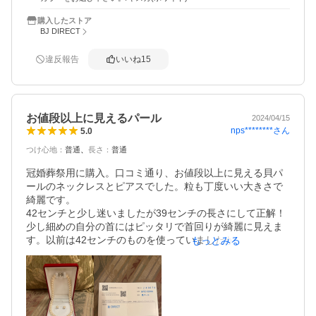
購入したストア
BJ DIRECT
違反報告
いいね
15
お値段以上に見えるパール
2024/04/15
nps********
さん
5.0
つけ心地
：
普通
長さ
：
普通
冠婚葬祭用に購入。口コミ通り、お値段以上に見える貝パ
ールのネックレスとピアスでした。粒も丁度いい大きさで
綺麗です。

42センチと少し迷いましたが39センチの長さにして正解！
少し細めの自分の首にはピッタリで首回りが綺麗に見えま
す。以前は42センチのものを使っていましたが少し長めだ
もっとみる
ったのが気になっていたので...。ネックレスの付け心地も
ピアスの付け心地も特に問題無いです。

配送は、とても早く梱包も丁寧です。箱の中身も1つ1つビ
ニール袋に入れられており、清潔感がありました。また保
証カードや、ショップの説明書きが付いており安心感があ