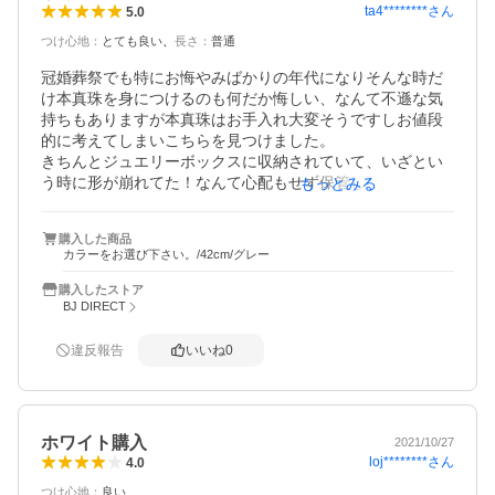
ta4********
さん
5.0
つけ心地
：
とても良い
長さ
：
普通
冠婚葬祭でも特にお悔やみばかりの年代になりそんな時だ
け本真珠を身につけるのも何だか悔しい、なんて不遜な気
持ちもありますが本真珠はお手入れ大変そうですしお値段
的に考えてしまいこちらを見つけました。

きちんとジュエリーボックスに収納されていて、いざとい
う時に形が崩れてた！なんて心配もせず保管しておけて有
もっとみる
り難いです。

白より落ち着いていてとても素敵でした。

購入した商品
とても丁寧で早くに配送して頂きありがとうございまし
カラーをお選び下さい。/42cm/グレー
た。
購入したストア
BJ DIRECT
違反報告
いいね
0
ホワイト購入
2021/10/27
loj********
さん
4.0
つけ心地
：
良い