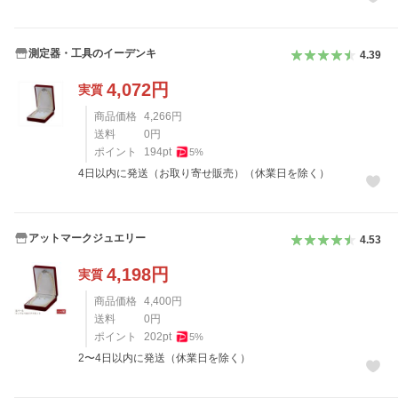
測定器・工具のイーデンキ
4.39
4,072
円
実質
商品価格
4,266
円
送料
0
円
ポイント
194
pt
5
%
4日以内に発送（お取り寄せ販売）（休業日を除く）
アットマークジュエリー
4.53
4,198
円
実質
商品価格
4,400
円
送料
0
円
ポイント
202
pt
5
%
2〜4日以内に発送（休業日を除く）