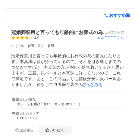
おすすめ順
冠婚葬祭用と言っても年齢的にお葬式の為…
2021/09/12
mar********
さん
4.0
つけ心地
：
普通
長さ
：
普通
冠婚葬祭用と言っても年齢的にお葬式の為の購入になりま
す。本真珠は親が持っているので、それを引き継ぐまでの
つなぎです(笑)　本真珠の方が色味が落ち着いてるかと思い
ますが、正直、貝パールと本真珠に詳しくないので、これ
で満足です。あと、この商品よりも値段が安い貝パールあ
りましたが、箱なしで巾着保存袋のみでした。この商品
もっとみる
は、ネックレスを入れるベロアケース＋ケースを入れる箱
ケースのセットで保管するのに便利です。品質保証書やお
購入した商品
手入れ方法は付属のカード記載のQRコードで調べましたが
カラーをお選び下さい。/キスカ(ホワイト)
良くわかりませんでした。保証書ありとありますが、初期
不良以外は保証ないと考えたほうが良いです。お値段が安
購入したストア
いので、初期不良以外は仕方がないと割り切って購入した
BJ DIRECT
ほうが良いと思います。
違反報告
いいね
20