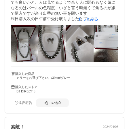
ても良いかと、人は見てるようで余り人に関心もなく気に
なるのはパールの色程度、いざと言う時無くて焦るのが嫌
で購入ですが余り出番の無い事を願います

昨日購入次の日午前中受け取りましたとても信用深いショ
もっとみる
ップだと感じました

商品的にはブラックパールですが少し緑がかった様に見え
る気がします、お安いので仕方ない（笑）

(写真付けてますので良ければご覧ください)
購入した商品
カラーをお選び下さい。/39cm/グレー
購入したストア
BJ DIRECT
違反報告
いいね
0
素敵！
2024/04/05