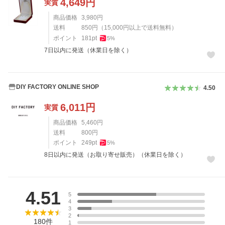
4,649
円
実質
商品価格
3,980
円
送料
850
円
（
15,000
円以上で送料無料）
ポイント
181
pt
5
%
7日以内に発送（休業日を除く）
DIY FACTORY ONLINE SHOP
4.50
6,011
円
実質
商品価格
5,460
円
送料
800
円
ポイント
249
pt
5
%
8日以内に発送（お取り寄せ販売）（休業日を除く）
レビュー
4.51
5
4
3
2
180
件
1