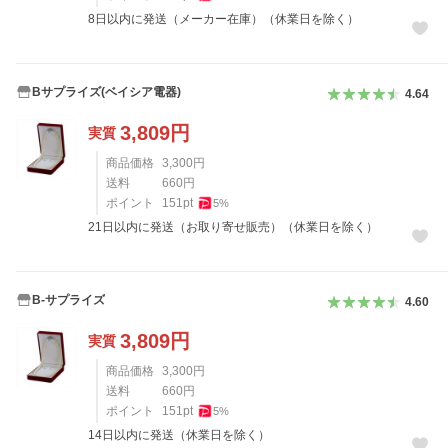
8日以内に発送（メーカー在庫）（休業日を除く）
Bサプライズ(ベイシア電器)
4.64
3,809
円
実質
商品価格
3,300
円
送料
660
円
ポイント
151
pt
5
%
21日以内に発送（お取り寄せ販売）（休業日を除く）
B-サプライズ
4.60
3,809
円
実質
商品価格
3,300
円
送料
660
円
ポイント
151
pt
5
%
14日以内に発送（休業日を除く）