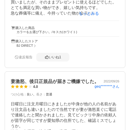
買いましたが、そのままプレゼントに使えるほどでした。

とても満足な買い物ができ、嬉しい気持ちです。

急な葬儀等に備え、今持っていた物が金具が錆びてしまっ
もっとみる
ていた為、今回のこの商品が届き、安心しております。

ありがとうございました
購入した商品
カラーをお選び下さい。/キスカ(ホワイト)
購入したストア
BJ DIRECT
違反報告
いいね
1
妻激怒、後日正規品が届きご機嫌でした。
2022/09/26
geq********
さん
4.0
つけ心地
：
良い
長さ
：
普通
日曜日に注文月曜日にきましたが中身が他の人の名前があ
り注文品も違いましたので当然ですが妻が激怒直ぐに電話
で連絡したと聞かされました。見てビックリ中身の依頼人
が苗字が同じですが愛知県の住所でした、確認ミスでしょ
うか。　
