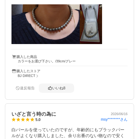
ネックレスも初めてのグレーでしたが、すごく素敵です。
親族の評判もよく、高見えするようで購入して良かったで
す。とても上品に見えますよ。

今回はハプニングもありましたが、お店の対応も良く購入
品にも満足でした。長さも良かったです。
購入した商品
カラーをお選び下さい。/39cm/グレー
購入したストア
BJ DIRECT
違反報告
いいね
8
いざと言う時の為に
2026/06/16
msy********
さん
5.0
白パールを使っていたのですが、年齢的にもブラックパー
ルがよくなり購入しました、余り出番のない物なので安く