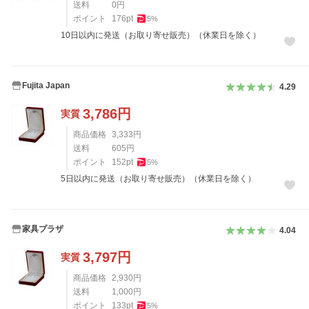
送料
0
円
ポイント
176
pt
5
%
10日以内に発送（お取り寄せ販売）（休業日を除く）
Fujita Japan
4.29
3,786
円
実質
商品価格
3,333
円
送料
605
円
ポイント
152
pt
5
%
5日以内に発送（お取り寄せ販売）（休業日を除く）
家具プラザ
4.04
3,797
円
実質
商品価格
2,930
円
送料
1,000
円
ポイント
133
pt
5
%