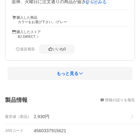
追伸、火曜日に注文通りの商品が届きクロネコヤマトさん
もっとみる
が前日に届いた商品を返品してくださり妻の機嫌も直り大
変喜んでいました。ありがとうございました。
購入した商品
カラーをお選び下さい。/グレー
購入したストア
BJ DIRECT
違反報告
いいね
0
もっと見る
概要
製品情報
情報の誤りを報告
2,930
円
最安値（新品）
4560337915621
JANコード