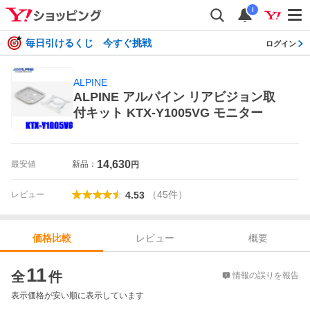
i
毎日引けるくじ 今すぐ挑戦
ログイン
ALPINE
ALPINE アルパイン リアビジョン取
付キット KTX-Y1005VG モニター
14,630
最安値
新品：
円
（
45
件
）
レビュー
4.53
レビュー
概要
価格比較
価格比較
11
全
件
情報の誤りを報告
表示価格が安い順に表示しています