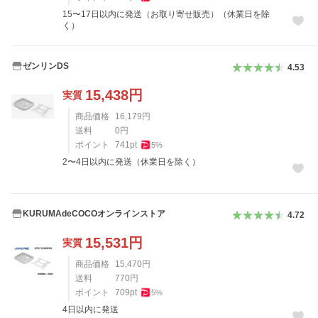
15〜17日以内に発送（お取り寄せ販売）（休業日を除
く）
ゼンリンDS
4.53
15,438
円
実質
商品価格
16,179
円
送料
0
円
ポイント
741
pt
5
%
2〜4日以内に発送（休業日を除く）
KURUMAdeCOCOオンラインストア
4.72
15,531
円
実質
商品価格
15,470
円
送料
770
円
ポイント
709
pt
5
%
4日以内に発送