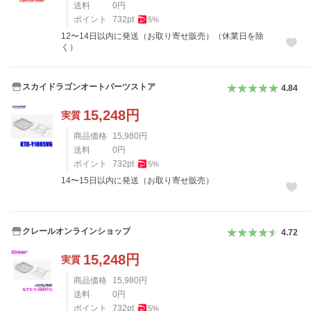
送料
0
円
ポイント
732
pt
5
%
12〜14日以内に発送（お取り寄せ販売）（休業日を除
く）
スカイドラゴンオートパーツストア
4.84
15,248
円
実質
商品価格
15,980
円
送料
0
円
ポイント
732
pt
5
%
14〜15日以内に発送（お取り寄せ販売）
クレールオンラインショップ
4.72
15,248
円
実質
商品価格
15,980
円
送料
0
円
ポイント
732
pt
5
%