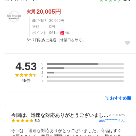
20,005
円
実質
商品価格
20,966
円
送料
0
円
ポイント
961
pt
5
%
5〜7日以内に発送（休業日を除く）
レビュー
4.53
5
4
3
2
45
件
1
おすすめ順
今回は、迅速な対応ありがとうございまし…
2021/11/25
aqu********
さん
5.0
今回は、迅速な対応ありがとうございました。商品はすぐ