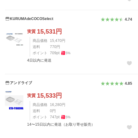
KURUMAdeCOCOSelect
4.74
15,531
円
実質
商品価格
15,470
円
送料
770
円
ポイント
709
pt
5
%
4日以内に発送
アンドライブ
4.85
15,533
円
実質
商品価格
16,280
円
送料
0
円
ポイント
747
pt
5
%
14〜15日以内に発送（お取り寄せ販売）