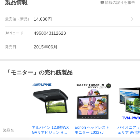
製品情報
情報の誤りを報告
14,630
円
最安値（新品）
4958043112623
JANコード
2015年06月
発売日
「
モニター
」の売れ筋製品
アルパイン 12.8型WX
Eonon ヘッドレスト
パイオニア 
製品名
GAリアビジョン RXH
モニター L0327J
ェリア 9V 
12X2-L-B
GA プライ