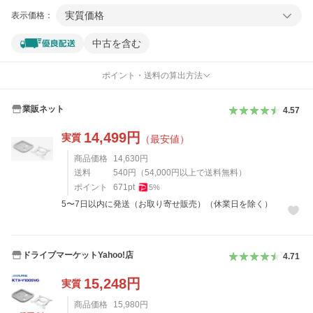
実質価格
表示価格：
中古を含む
ポイント・送料の算出方法
業販ネット
4.57
14,499
円
実質
（最安値）
商品価格
14,630
円
送料
540
円
（
54,000
円以上で送料無料）
ポイント
671
pt
5
%
5〜7日以内に発送（お取り寄せ販売）（休業日を除く）
ドライブマーケットYahoo!店
4.71
15,248
円
実質
商品価格
15,980
円