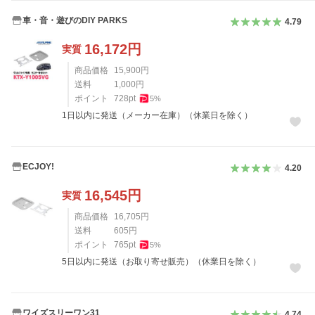
車・音・遊びのDIY PARKS
4.79
16,172
円
実質
商品価格
15,900
円
送料
1,000
円
ポイント
728
pt
5
%
1日以内に発送（メーカー在庫）（休業日を除く）
ECJOY!
4.20
16,545
円
実質
商品価格
16,705
円
送料
605
円
ポイント
765
pt
5
%
5日以内に発送（お取り寄せ販売）（休業日を除く）
ワイズスリーワン31
4.74