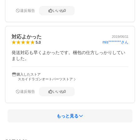
違反報告
いいね
0
対応よかった
2019/06/11
mis********
さん
5.0
発送対応も早くよかったです。梱包の仕方しっかりしてい
ました。
購入したストア
スカイドラゴンオートパーツストア
違反報告
いいね
0
もっと見る
概要