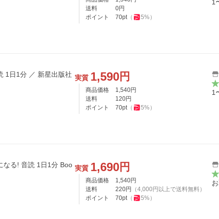
1
送料
0
円
ポイント
70
pt
（
5
%）
1,590
円
 1日1分 ／ 新星出版社
実質
商品価格
1,540
円
1
送料
120
円
ポイント
70
pt
（
5
%）
1,690
円
る! 音読 1日1分 Boo
実質
商品価格
1,540
円
お
送料
220
円
（
4,000
円以上で送料無料）
ポイント
70
pt
（
5
%）