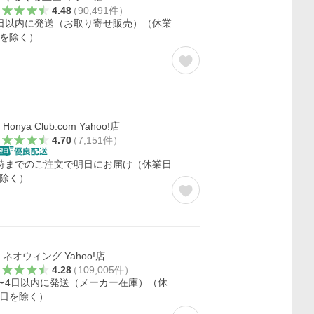
4.48
（
90,491
件
）
日以内に発送（お取り寄せ販売）（休業
を除く）
Honya Club.com Yahoo!店
4.70
（
7,151
件
）
時までのご注文で明日にお届け（休業日
除く）
ネオウィング Yahoo!店
4.28
（
109,005
件
）
〜4日以内に発送（メーカー在庫）（休
日を除く）