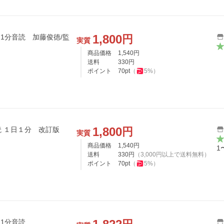
1,800
円
1分音読 加藤俊徳/監
実質
商品価格
1,540
円
送料
330
円
ポイント
70
pt
（
5
%）
1,800
円
 １日１分 改訂版
実質
商品価格
1,540
円
1
送料
330
円
（
3,000
円以上で送料無料）
ポイント
70
pt
（
5
%）
日1分音読