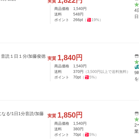
1,822
円
実質
商品価格
1,540
円
4
送料
548
円
日
ポイント
266
pt
（
19
%）
1,840
円
音読１日１分/加藤俊徳
実質
商品価格
1,540
円
送料
370
円
（
3,500
円以上で送料無料）
9
ポイント
70
pt
（
5
%）
を
1,850
円
になる!1日1分音読/加藤
実質
商品価格
1,540
円
2
送料
380
円
業
ポイント
70
pt
（
5
%）