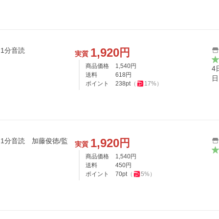
1,920
円
日1分音読
実質
商品価格
1,540
円
4
送料
618
円
日
ポイント
238
pt
（
17
%）
1,920
円
1分音読 加藤俊徳/監
実質
商品価格
1,540
円
送料
450
円
ポイント
70
pt
（
5
%）