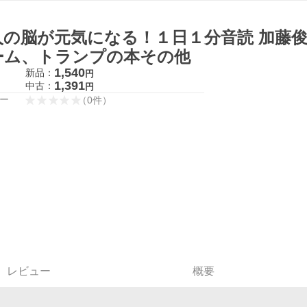
人の脳が元気になる！１日１分音読 加藤
ーム、トランプの本その他
1,540
新品：
円
1,391
中古：
円
ー
（
0
件
）
レビュー
概要