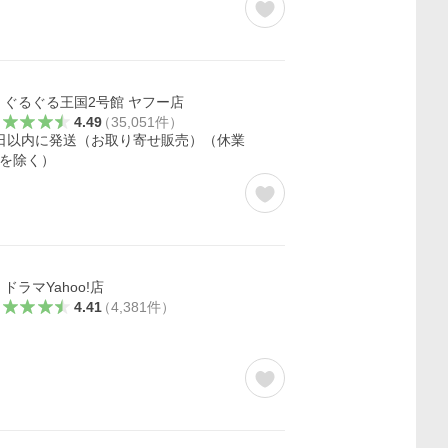
ぐるぐる王国2号館 ヤフー店
4.49
（
35,051
件
）
日以内に発送（お取り寄せ販売）（休業
を除く）
ドラマYahoo!店
4.41
（
4,381
件
）