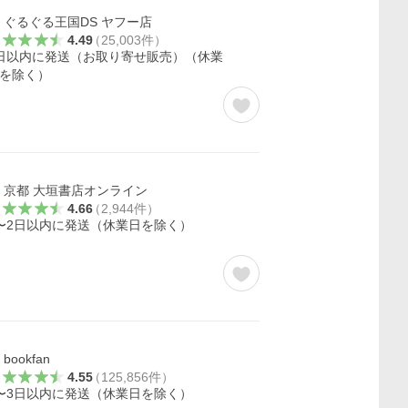
ぐるぐる王国DS ヤフー店
4.49
（
25,003
件
）
日以内に発送（お取り寄せ販売）（休業
を除く）
京都 大垣書店オンライン
4.66
（
2,944
件
）
〜2日以内に発送（休業日を除く）
bookfan
4.55
（
125,856
件
）
〜3日以内に発送（休業日を除く）