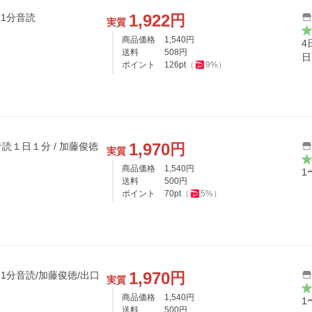
1,922
円
日1分音読
実質
商品価格
1,540
円
4
送料
508
円
日
ポイント
126
pt
（
9
%）
1,970
円
読１日１分 / 加藤俊徳
実質
商品価格
1,540
円
1
送料
500
円
ポイント
70
pt
（
5
%）
1,970
円
1分音読/加藤俊徳/出口
実質
商品価格
1,540
円
1
送料
500
円