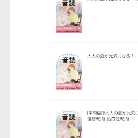
大人の脳が元気になる！ 
価格比較
[本/雑誌]/大人の脳が元気
俊徳/監修 出口汪/監修