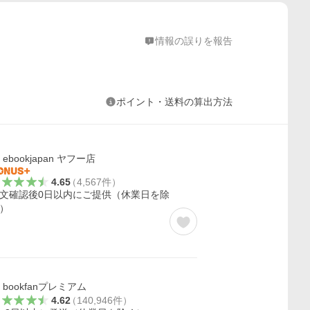
情報の誤りを報告
ポイント・送料の算出方法
ebookjapan ヤフー店
4.65
（
4,567
件
）
文確認後0日以内にご提供（休業日を除
）
bookfanプレミアム
4.62
（
140,946
件
）