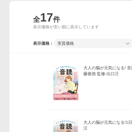
17
全
件
表示価格が安い順に表示しています
表示価格：
実質価格
大人の脳が元気になる! 音読
藤俊徳 監修:出口汪
大人の脳が元気になる!1日
汪