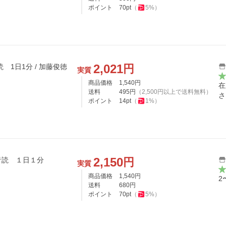
ポイント
70
pt
（
5
%）
2,021
円
 1日1分 / 加藤俊徳
実質
商品価格
1,540
円
在
送料
495
円
（
2,500
円以上で送料無料）
さ
ポイント
14
pt
（
1
%）
2,150
円
音読 １日１分
実質
商品価格
1,540
円
2
送料
680
円
ポイント
70
pt
（
5
%）