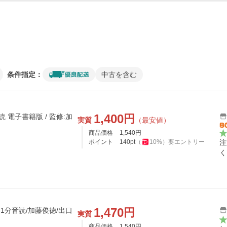
条件指定：
中古を含む
1,400
円
 電子書籍版 / 監修:加
実質
（最安値）
商品価格
1,540
円
ポイント
140
pt
（
10
%）
要エントリー
注
く
1,470
円
1分音読/加藤俊徳/出口
実質
商品価格
1,540
円