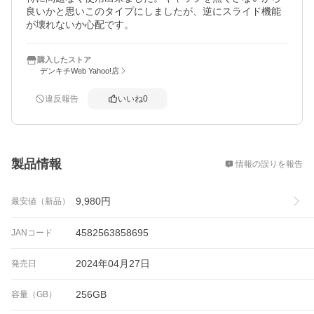
良いかと思いこのタイプにしましたが、逆にスライド機能
が壊れないか心配です。
購入したストア
デンキチWeb Yahoo!店
違反報告
いいね
0
概要
製品情報
情報の誤りを報告
9,980
円
最安値（新品）
4582563858695
JANコード
2024年04月27日
発売日
256GB
容量（GB）