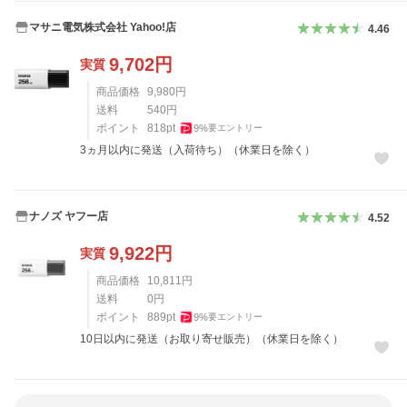
マサニ電気株式会社 Yahoo!店
4.46
9,702
円
実質
商品価格
9,980
円
送料
540
円
ポイント
818
pt
9
%
要エントリー
3ヵ月以内に発送（入荷待ち）（休業日を除く）
ナノズ ヤフー店
4.52
9,922
円
実質
商品価格
10,811
円
送料
0
円
ポイント
889
pt
9
%
要エントリー
10日以内に発送（お取り寄せ販売）（休業日を除く）