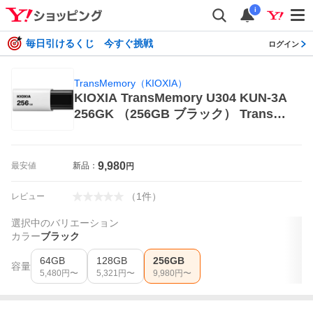
i
毎日引けるくじ 今すぐ挑戦
ログイン
TransMemory（KIOXIA）
KIOXIA TransMemory U304 KUN-3A
256GK （256GB ブラック） TransM
emory（KIOXIA） USBメモリ
9,980
最安値
新品：
円
（
1
件
）
レビュー
選択中のバリエーション
カラー
ブラック
64GB
128GB
256GB
容量
5,480
円〜
5,321
円〜
9,980
円〜