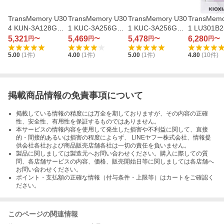
TransMemory U30
TransMemory U30
TransMemory U30
TransMemo
4 KUN-3A128GK
1 KUC-3A256GH
1 KUC-3A256GW
1 LU301B
（128GB ブラッ
（256GB ウォーム
（256GB ホワイ
（256GB
5,321
5,469
5,478
6,280
円〜
円〜
円〜
円〜
ク）
グレー）
ト）
海外パッケ
5.00
(
1
件)
4.00
(
1
件)
5.00
(
1
件)
4.80
(
10
件)
品） × 1個
掲載商品情報の免責事項について
掲載している情報の精度には万全を期しておりますが、その内容の正確
性、安全性、有用性を保証するものではありません。
本サービスの情報内容を使用して発生した損害や不利益に関して、直接
的・間接的あるいは損害の程度によらず、 LINEヤフー株式会社、情報提
供会社各社および商品販売店舗各社は一切の責任を負いません。
製品に関しましては製造元へお問い合わせください。購入に際しての質
問、各店舗サービスの内容、価格、販売開始日等に関しましては各店舗へ
お問い合わせください。
ポイント・支払額の正確な情報（付与条件・上限等）はカートをご確認く
ださい。
このページの関連情報