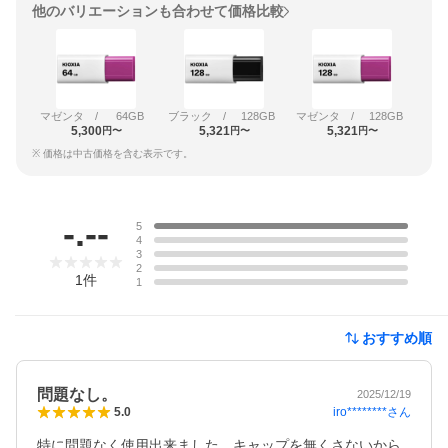
他のバリエーションも合わせて価格比較
マゼンタ
/
64GB
ブラック
/
128GB
マゼンタ
/
128GB
5,300
5,321
5,321
円〜
円〜
円〜
※ 価格は中古価格を含む表示です。
レビュー
-.--
5
4
3
2
1
件
1
おすすめ順
問題なし。
2025/12/19
iro********
さん
5.0
特に問題なく使用出来ました。キャップを無くさないから