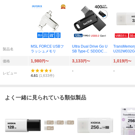
MSL FORCE USBフ
Ultra Dual Drive Go U
TransMemor
製品名
ラッシュメモリ
SB Type-C SDDDC3-
U202W032G
128G-G46 （128GB
GB ホワイト
1,980
3,133
1,019
ブラック 海外パッケ
ケージ品） ×
価格
円〜
円〜
円〜
ージ） × 1個
-
-
レビュー
4.61
(
1,633
件)
よく一緒に見られている類似製品