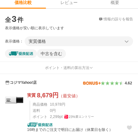
レビュー
概要
価格比較
価格比較
3
全
件
情報の誤りを報告
表示価格が安い順に表示しています
実質価格
表示価格：
中古を含む
ポイント・送料の算出方法
コジマYahoo!店
4.62
8,679
円
実質
（最安値）
商品価格
10,978
円
送料
0
円
ポイント
2,299
pt
23
%
要エントリー
16時までのご注文で明日にお届け（休業日を除く）