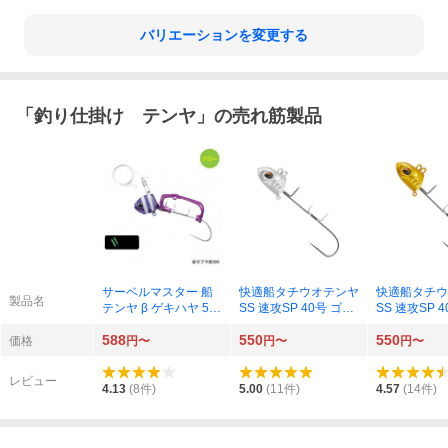
バリエーションを変更する
「
釣り仕掛け テンヤ
」の売れ筋製品
サーベルマスター 船
快適船タチウオテンヤ
快適船タチウ
製品名
テンヤ β ゲキハヤ 50
SS 速攻SP 40号 ゴー
SS 速攻SP 
号 紫ゼブラ夜光K
ジャスシルバー
ジャスゴール
588
550
550
価格
円〜
円〜
円〜
レビュー
4.13
(
8
件)
5.00
(
11
件)
4.57
(
14
件)