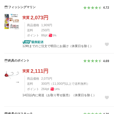
フィッシングマリン
4.72
2,073
円
実質
商品価格
1,909
円
送料
250
円
ポイント
86
pt
5
%
12時までのご注文で明日にお届け（休業日を除く）
釣具のポイント
4.69
2,111
円
実質
商品価格
2,075
円
送料
300
円
（
11,000
円以上で送料無料）
ポイント
264
pt
14
%
14日以内に発送（お取り寄せ販売）（休業日を除く）
釣具のマスタック