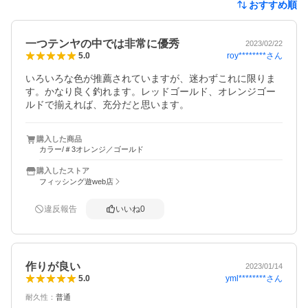
おすすめ順
一つテンヤの中では非常に優秀
2023/02/22
roy********
さん
5.0
いろいろな色が推薦されていますが、迷わずこれに限りま
す。かなり良く釣れます。レッドゴールド、オレンジゴー
ルドで揃えれば、充分だと思います。
購入した商品
カラー/＃3オレンジ／ゴールド
購入したストア
フィッシング遊web店
違反報告
いいね
0
作りが良い
2023/01/14
yml********
さん
5.0
耐久性
：
普通