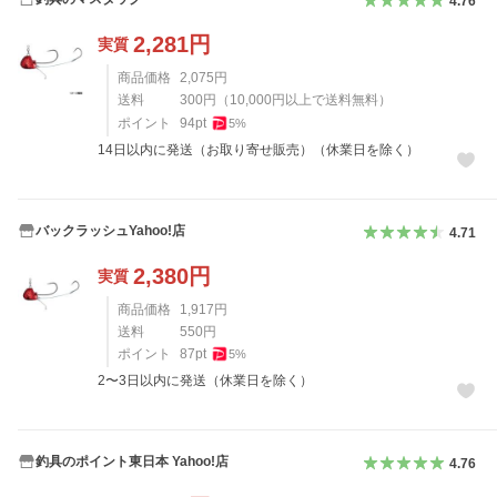
4.76
2,281
円
実質
商品価格
2,075
円
送料
300
円
（
10,000
円以上で送料無料）
ポイント
94
pt
5
%
14日以内に発送（お取り寄せ販売）（休業日を除く）
バックラッシュYahoo!店
4.71
2,380
円
実質
商品価格
1,917
円
送料
550
円
ポイント
87
pt
5
%
2〜3日以内に発送（休業日を除く）
釣具のポイント東日本 Yahoo!店
4.76