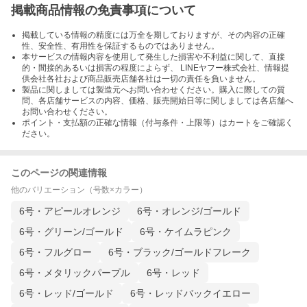
掲載商品情報の免責事項について
掲載している情報の精度には万全を期しておりますが、その内容の正確
性、安全性、有用性を保証するものではありません。
本サービスの情報内容を使用して発生した損害や不利益に関して、直接
的・間接的あるいは損害の程度によらず、 LINEヤフー株式会社、情報提
供会社各社および商品販売店舗各社は一切の責任を負いません。
製品に関しましては製造元へお問い合わせください。購入に際しての質
問、各店舗サービスの内容、価格、販売開始日等に関しましては各店舗へ
お問い合わせください。
ポイント・支払額の正確な情報（付与条件・上限等）はカートをご確認く
ださい。
このページの関連情報
他のバリエーション（号数×カラー）
6号・アピールオレンジ
6号・オレンジ/ゴールド
6号・グリーン/ゴールド
6号・ケイムラピンク
6号・フルグロー
6号・ブラック/ゴールドフレーク
6号・メタリックパープル
6号・レッド
6号・レッド/ゴールド
6号・レッドバックイエロー