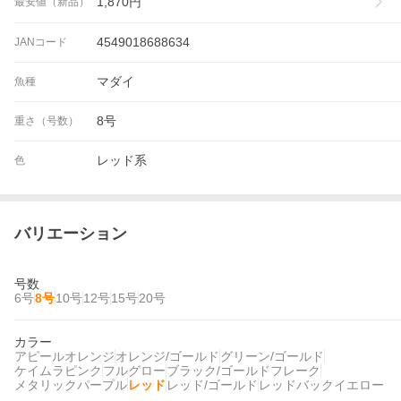
1,870
円
最安値（新品）
4549018688634
JANコード
マダイ
魚種
8号
重さ（号数）
レッド系
色
バリエーション
号数
6号
8号
10号
12号
15号
20号
カラー
アピールオレンジ
オレンジ/ゴールド
グリーン/ゴールド
ケイムラピンク
フルグロー
ブラック/ゴールドフレーク
メタリックパープル
レッド
レッド/ゴールド
レッドバックイエロー