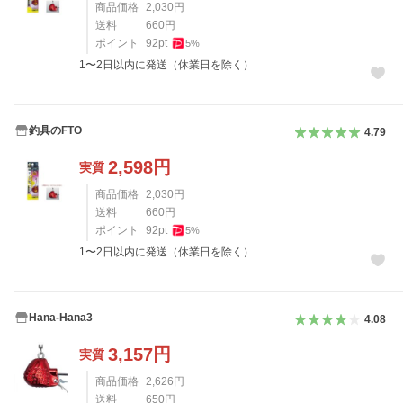
商品価格
2,030
円
送料
660
円
ポイント
92
pt
5
%
1〜2日以内に発送（休業日を除く）
釣具のFTO
4.79
2,598
円
実質
商品価格
2,030
円
送料
660
円
ポイント
92
pt
5
%
1〜2日以内に発送（休業日を除く）
Hana-Hana3
4.08
3,157
円
実質
商品価格
2,626
円
送料
650
円