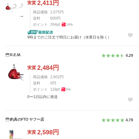
2,411
円
実質
商品価格
2,075
円
送料
600
円
ポイント
264
pt
14
%
9時までのご注文で明日にお届け（休業日を除く）
R.E.M.
4.29
2,484
円
実質
商品価格
2,602
円
送料
0
円
ポイント
118
pt
5
%
0〜1日以内に発送
釣具のFTO ヤフー店
4.79
2,598
円
実質