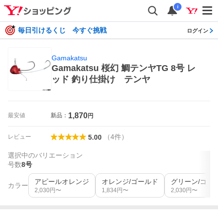
i
毎日引けるくじ 今すぐ挑戦
ログイン
Gamakatsu
Gamakatsu 桜幻 鯛テンヤTG 8号 レ
ッド 釣り仕掛け テンヤ
1,870
最安値
新品：
円
（
4
件
）
レビュー
5.00
選択中のバリエーション
号数
8号
アピールオレンジ
オレンジ/ゴールド
グリーン/ゴー
カラー
2,030
円〜
1,834
円〜
2,030
円〜