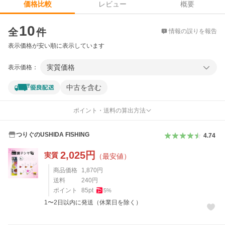
レビュー
概要
価格比較
価格比較
10
全
件
情報の誤りを報告
表示価格が安い順に表示しています
実質価格
表示価格：
中古を含む
ポイント・送料の算出方法
つりぐのUSHIDA FISHING
4.74
2,025
円
実質
（最安値）
商品価格
1,870
円
送料
240
円
ポイント
85
pt
5
%
1〜2日以内に発送（休業日を除く）