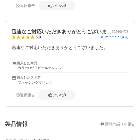
違反報告
いいね
0
迅速なご対応いただきありがとうございま…
2024/04/28
e_m********
さん
5.0
迅速なご対応いただきありがとうございました。
購入した商品
カラー/＃6アピールオレンジ
購入したストア
フィッシングマリン
違反報告
いいね
0
概要
製品情報
情報の誤りを報告