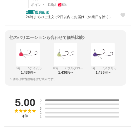
ポイント
119
pt
5
%
24時までのご注文で2日以内にお届け（休業日を除く）
他のバリエーションも合わせて価格比較
6号
/
ケイムラピンク
6号
/
フルグロー
6号
/
メタリックパープル
1,436
1,436
1,436
円〜
円〜
円〜
※ 価格は中古価格を含む表示です。
レビュー
5.00
5
4
3
2
4
件
1