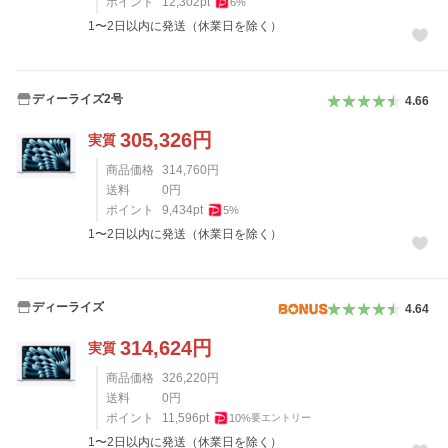
ポイント
12,302
pt
6
%
1〜2日以内に発送（休業日を除く）
ディーライズ2号
4.66
305,326
円
実質
商品価格
314,760
円
送料
0
円
ポイント
9,434
pt
5
%
1〜2日以内に発送（休業日を除く）
ディーライズ
4.64
314,624
円
実質
商品価格
326,220
円
送料
0
円
ポイント
11,596
pt
10
%
要エントリー
1〜2日以内に発送（休業日を除く）