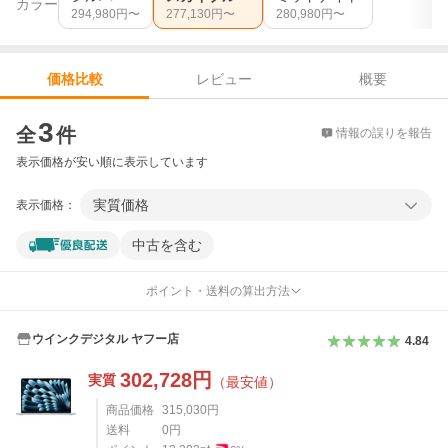
カラー
294,980
円〜
277,130
円〜
280,980
円〜
レビュー
概要
価格比較
価格比較
3
全
件
情報の誤りを報告
表示価格が安い順に表示しています
実質価格
表示価格：
中古を含む
ポイント・送料の算出方法
ウインクデジタル ヤフー店
4.84
302,728
円
実質
（最安値）
商品価格
315,030
円
送料
0
円