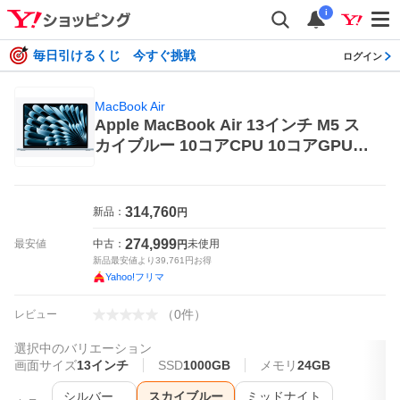
i
毎日引けるくじ 今すぐ挑戦
ログイン
MacBook Air
Apple MacBook Air 13インチ M5 ス
カイブルー 10コアCPU 10コアGPU 1
6コアNeural Engine メモリ24GB SS
D1TB MDHK4J/A 2026年モデル Mac
（Apple） MacBook Air MacBook
314,760
新品：
円
274,999
最安値
中古：
未使用
円
新品最安値より
39,761
円お得
Yahoo!フリマ
（
0
件
）
レビュー
選択中のバリエーション
画面サイズ
13インチ
SSD
1000GB
メモリ
24GB
シルバー
スカイブルー
ミッドナイト