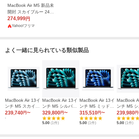
MacBook Air M5 新品未
開封 スカイブルー 24G
B 1TB JIS配列 2026 13.
274,999
円
6インチ MDHK4J/A
Yahoo!フリマ
よく一緒に見られている類似製品
MacBook Air 13イ
MacBook Air 13イ
MacBook Air 13イ
MacBook A
ンチ M5 スカイブ
ンチ M5 シルバー
ンチ M5 ミッドナ
ンチ M5 
ルー 10コアCPU 1
10コアCPU 10コ
イト 10コアCPU 1
10コアCPU
239,740
329,800
315,510
239,980
円〜
円〜
円〜
円
0コアGPU 16コア
アGPU 16コアNeu
0コアGPU 16コア
アGPU 16
-
5.00
(
1
件)
5.00
(
1
件)
5.00
(
1
件)
Neural Engine メ
ral Engine メモリ2
Neural Engine メ
ral Engin
モリ16GB SSD512
4GB SSD1TB MD
モリ24GB SSD1T
6GB SSD1
GB MDHH4J/A 20
H94J/A 2026年モ
B MDHG4J/A 2026
H84J/A 2