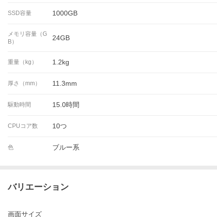
1000GB
SSD容量
メモリ容量（G
24GB
B）
1.2kg
重量（kg）
11.3mm
厚さ（mm）
15.0時間
駆動時間
10つ
CPUコア数
ブルー系
色
バリエーション
画面サイズ