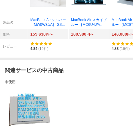
MacBook Air シルバー
MacBook Air スカイブ
MacBook A
製品名
［MW0W3J/A］ SSD
ルー ［MC6U4J/A］
ルー ［MC6T4
256GB メモリ16GB 1
SSD512GB メモリ16
SD256GB 
155,630
180,980
146,000
0コアCPU 8コアGPU
GB 10コアCPU 10コ
B 10コアCP
価格
円〜
円〜
円
M4 13.6-inch 2025年
アGPU M4 13.6-inch
PU M4 13.6-
-
モデル
2025年モデル
5年モデル
レビュー
4.84
(
19
件)
4.88
(
16
件)
関連サービスの中古商品
未使用