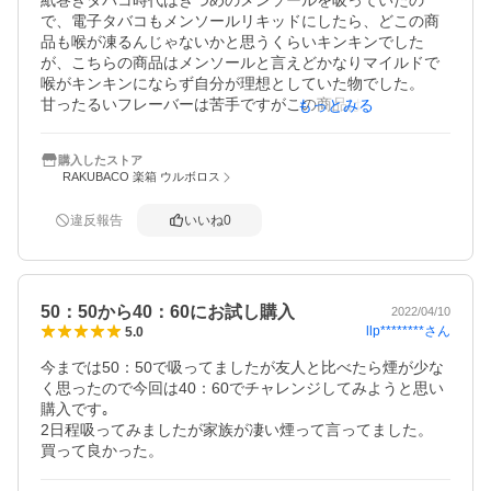
紙巻きタバコ時代はきつめのメンソールを吸っていたの
で、電子タバコもメンソールリキッドにしたら、どこの商
品も喉が凍るんじゃないかと思うくらいキンキンでした
が、こちらの商品はメンソールと言えどかなりマイルドで
喉がキンキンにならず自分が理想としていた物でした。

甘ったるいフレーバーは苦手ですがこの商品はほのかに甘
もっとみる
さを感じる程度です。40:60なので粘りがあり少し扱い難い
ですが爆煙なので満足です。つぎは50:50を試してみます。

購入したストア
ショップ対応は注文から到着までとてもスムーズでした。
RAKUBACO 楽箱 ウルボロス
違反報告
いいね
0
50：50から40：60にお試し購入
2022/04/10
llp********
さん
5.0
今までは50：50で吸ってましたが友人と比べたら煙が少な
く思ったので今回は40：60でチャレンジしてみようと思い
購入です｡

2日程吸ってみましたが家族が凄い煙って言ってました。

買って良かった。