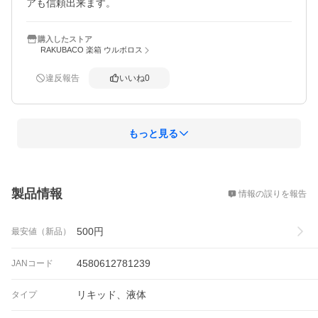
アも信頼出来ます。
購入したストア
RAKUBACO 楽箱 ウルボロス
違反報告
いいね
0
もっと見る
概要
製品情報
情報の誤りを報告
500
円
最安値（新品）
4580612781239
JANコード
リキッド、液体
タイプ