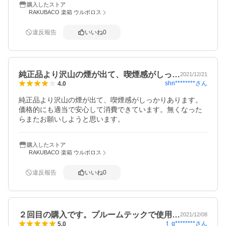
購入したストア
RAKUBACO 楽箱 ウルボロス
違反報告
いいね
0
純正品より沢山の煙が出て、喫煙感がしっ…
2021/12/21
shn********
さん
4.0
純正品より沢山の煙が出て、喫煙感がしっかりあります。
価格的にも適当で安心して消費できています。無くなった
らまたお願いしようと思います。
購入したストア
RAKUBACO 楽箱 ウルボロス
違反報告
いいね
0
２回目の購入です。プルームテックで使用…
2021/12/08
t_g********
さん
5.0