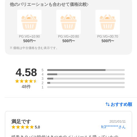
他のバリエーションも合わせて価格比較
PG:VG=10:90
PG:VG=20:80
PG:VG=30:70
500
500
500
円〜
円〜
円〜
※ 価格は中古価格を含む表示です。
レビュー
4.58
5
4
3
2
48
件
1
おすすめ順
満足です
2021/01/11
fc3********
さん
5.0