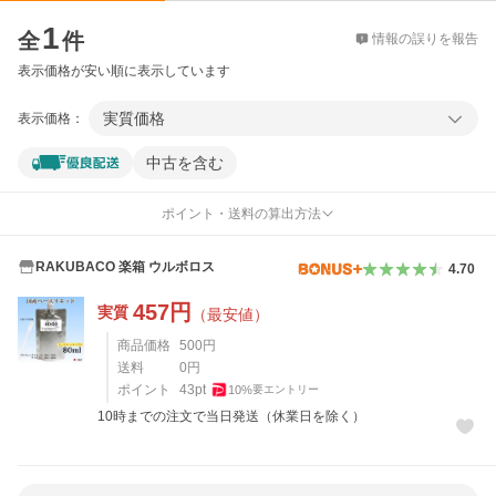
価格比較
1
全
件
情報の誤りを報告
表示価格が安い順に表示しています
実質価格
表示価格：
中古を含む
ポイント・送料の算出方法
RAKUBACO 楽箱 ウルボロス
4.70
457
円
実質
（最安値）
商品価格
500
円
送料
0
円
ポイント
43
pt
10
%
要エントリー
10時までの注文で当日発送（休業日を除く）