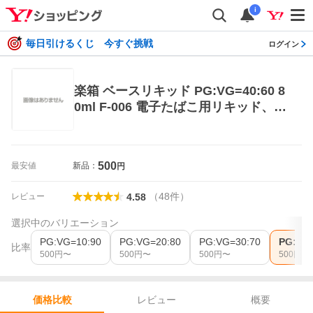
i
毎日引けるくじ 今すぐ挑戦
ログイン
楽箱 ベースリキッド PG:VG=40:60 8
0ml F-006 電子たばこ用リキッド、カ
ートリッジ
500
最安値
新品：
円
（
48
件
）
レビュー
4.58
選択中のバリエーション
PG:VG=10:90
PG:VG=20:80
PG:VG=30:70
PG:VG
比率
500
円〜
500
円〜
500
円〜
500
円〜
レビュー
概要
価格比較