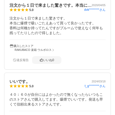
注文から１日で来ました驚きです。本当に…
2020/04/05
dvk********
さん
5.0
注文から１日で来ました驚きです。

本当に爆煙で吸いごたえあって買って良かったです。

香料は何種か持ってたんですがプルームで使えなく何年も
残ってたりしたので得しました。
購入したストア
RAKUBACO 楽箱 ウルボロス
違反報告
いいね
0
いいです。
2024/03/18
t_g********
さん
5.0
４０︰６０が自分にはよかったので無くなったらいつもこ
のストアさんで購入してます。爆煙でいいです。発送も早
くて信頼出来るストアさんです。