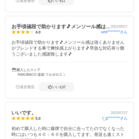
違反報告
いいね
1
お手頃値段で助かります🎵メンソール感は…
2021/05/17
umr********
さん
4.0
お手頃値段で助かります🎵メンソール感は強くありません
がブレンドする事で爽快感上がります🎵早急な対応有り難
うございました感謝致します🎵
購入したストア
RAKUBACO 楽箱 ウルボロス
違反報告
いいね
0
いいです。
2023/07/17
t_g********
さん
5.0
初めて購入した時に爆煙で自分に合ってたのでなくなった
時にはいつも４０：６０を購入してます。発送も速くスト