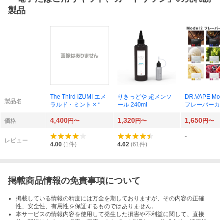
製品
The Third IZUMI エメ
りきっどや 超メンソ
DR.VAPE M
製品名
ラルド・ミント × *
ール 240ml
フレーバーカ
ジ *
4,400
1,320
1,650
価格
円〜
円〜
円〜
-
レビュー
4.00
(
1
件)
4.62
(
61
件)
掲載商品情報の免責事項について
掲載している情報の精度には万全を期しておりますが、その内容の正確
性、安全性、有用性を保証するものではありません。
本サービスの情報内容を使用して発生した損害や不利益に関して、直接