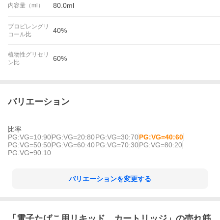
80.0ml
内容量（ml）
プロピレングリ
40%
コール比
植物性グリセリ
60%
ン比
バリエーション
比率
PG:VG=10:90
PG:VG=20:80
PG:VG=30:70
PG:VG=40:60
PG:VG=50:50
PG:VG=60:40
PG:VG=70:30
PG:VG=80:20
PG:VG=90:10
バリエーションを変更する
「
電子たばこ用リキッド、カートリッジ
」の売れ筋