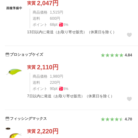
2,047
円
実質
商品価格
1,515
円
送料
600
円
ポイント
68
pt
5
%
13日以内に発送（お取り寄せ販売）（休業日を除く）
プロショップケイズ
4.84
2,110
円
実質
商品価格
1,980
円
送料
220
円
ポイント
90
pt
5
%
7日以内に発送（お取り寄せ販売）（休業日を除く）
フィッシングマックス
4.70
2,220
円
実質