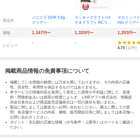
パニクラ´DDR 3.8g
ラッキークラフト×ロ
デカミッツドラ
製品名
クリアー
デオクラフト RCワウ
mm クリアー
37HF #8 黒まんじゅ
1,167
1,320
1,203
う
価格
円〜
円〜
円〜
-
-
レビュー
4.75
(
12
件)
掲載商品情報の免責事項について
掲載している情報の精度には万全を期しておりますが、その内容の正確
性、安全性、有用性を保証するものではありません。
本サービスの情報内容を使用して発生した損害や不利益に関して、直接
的・間接的あるいは損害の程度によらず、 LINEヤフー株式会社、情報提
供会社各社および商品販売店舗各社は一切の責任を負いません。
製品に関しましては製造元へお問い合わせください。購入に際しての質
問、各店舗サービスの内容、価格、販売開始日等に関しましては各店舗へ
お問い合わせください。
ポイント・支払額の正確な情報（付与条件・上限等）はカートをご確認く
ださい。