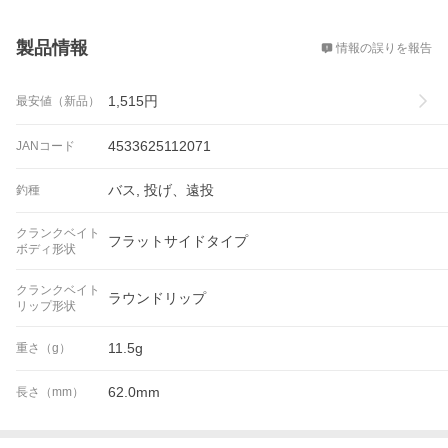
概要
製品情報
情報の誤りを報告
1,515
円
最安値（新品）
4533625112071
JANコード
バス, 投げ、遠投
釣種
クランクベイト
フラットサイドタイプ
ボディ形状
クランクベイト
ラウンドリップ
リップ形状
11.5g
重さ（g）
62.0mm
長さ（mm）