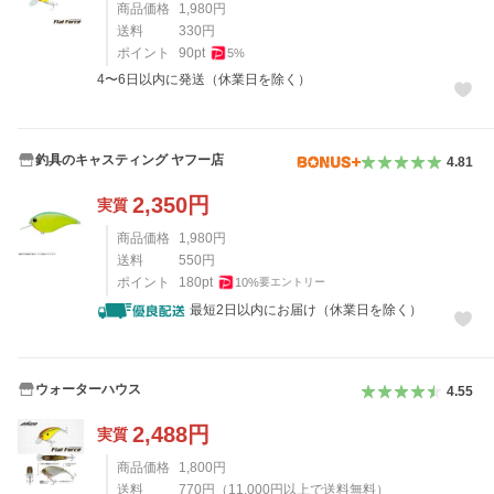
商品価格
1,980
円
送料
330
円
ポイント
90
pt
5
%
4〜6日以内に発送（休業日を除く）
釣具のキャスティング ヤフー店
4.81
2,350
円
実質
商品価格
1,980
円
送料
550
円
ポイント
180
pt
10
%
要エントリー
最短2日以内にお届け（休業日を除く）
ウォーターハウス
4.55
2,488
円
実質
商品価格
1,800
円
送料
770
円
（
11,000
円以上で送料無料）