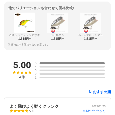
他のバリエーションも合わせて価格比較
238 フラッシュワカサギ
246 稚ギル
266 スケルトンアユ
1,515
1,515
1,515
円〜
円〜
円〜
※ 価格は中古価格を含む表示です。
レビュー
5.00
5
4
3
2
4
件
1
おすすめ順
よく飛びよく動くクランク
2022/11/25
m13********
さん
5.0