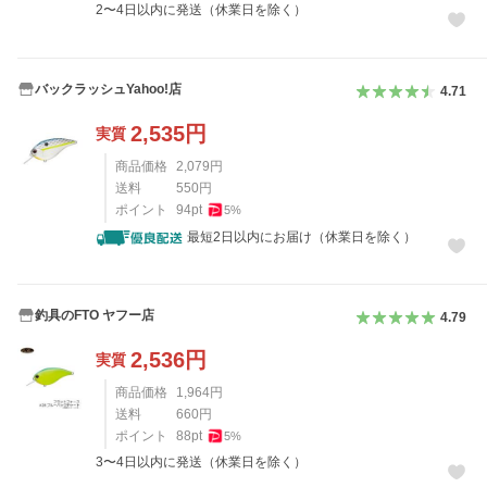
2〜4日以内に発送（休業日を除く）
バックラッシュYahoo!店
4.71
2,535
円
実質
商品価格
2,079
円
送料
550
円
ポイント
94
pt
5
%
最短2日以内にお届け（休業日を除く）
釣具のFTO ヤフー店
4.79
2,536
円
実質
商品価格
1,964
円
送料
660
円
ポイント
88
pt
5
%
3〜4日以内に発送（休業日を除く）