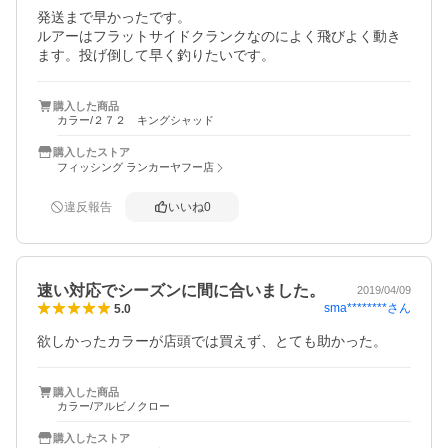
発送まで早かったです。

ルアーはフラットサイドクランクなのによく飛びよく動き
ます。投げ倒して早く釣りたいです。
購入した商品
カラー/２７２ キングシャッド
購入したストア
フィッシング ランカーヤフー店
違反報告
いいね
0
速い対応でシーズンに間に合いました。
2019/04/09
sma********
さん
5.0
欲しかったカラーが店頭では買えず、とても助かった。
購入した商品
カラー/アルビノクロー
購入したストア