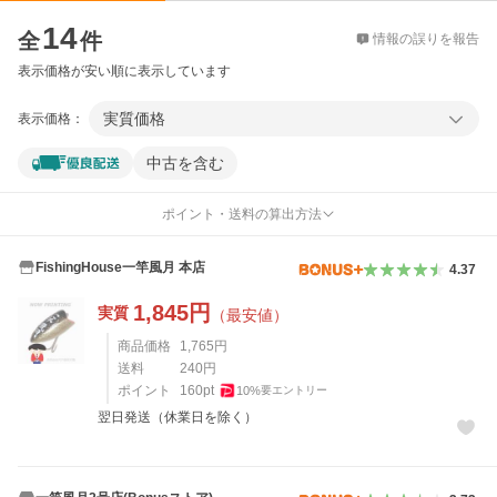
価格比較
14
全
件
情報の誤りを報告
表示価格が安い順に表示しています
実質価格
表示価格：
中古を含む
ポイント・送料の算出方法
FishingHouse一竿風月 本店
4.37
1,845
円
実質
（最安値）
商品価格
1,765
円
送料
240
円
ポイント
160
pt
10
%
要エントリー
翌日発送（休業日を除く）