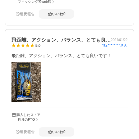
フィッシング遊web店
違反報告
いいね
0
飛距離、アクション、バランス、とても良…
2024/01/22
fa2********
さん
5.0
飛距離、アクション、バランス、とても良いです！
購入したストア
釣具のFTO
違反報告
いいね
0