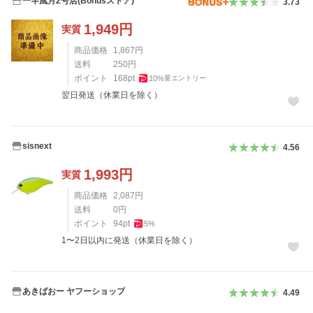
一竿風月2号店(Bonusストア)
3.73
1,949
円
実質
商品価格
1,867
円
送料
250
円
ポイント
168
pt
10
%
要エントリー
翌日発送（休業日を除く）
sisnext
4.56
1,993
円
実質
商品価格
2,087
円
送料
0
円
ポイント
94
pt
5
%
1〜2日以内に発送（休業日を除く）
あきばおー ヤフーショップ
4.49