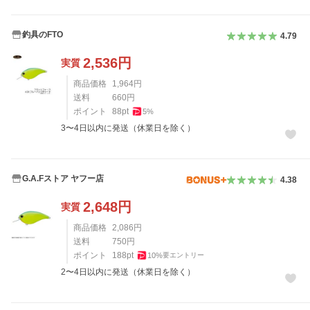
釣具のFTO
4.79
2,536
円
実質
商品価格
1,964
円
送料
660
円
ポイント
88
pt
5
%
3〜4日以内に発送（休業日を除く）
G.A.Fストア ヤフー店
4.38
2,648
円
実質
商品価格
2,086
円
送料
750
円
ポイント
188
pt
10
%
要エントリー
2〜4日以内に発送（休業日を除く）