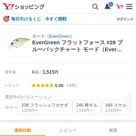
i
毎日引けるくじ 今すぐ挑戦
ログイン
モード（EverGreen）
EverGreen フラットフォース #28 ブ
ルーバックチャート モード（EverGr
een） クランクベイト
1,515
最安値
新品：
円
（
4
件
）
レビュー
5.00
選択中のバリエーション
238 フラッシュワカサギ
246 稚ギル
266 スケルト
カラー
1,515
円〜
1,515
円〜
1,515
円〜
レビュー
概要
価格比較