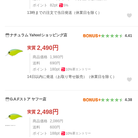
ポイント
82
pt
5
%
13時までの注文で当日発送（休業日を除く）
ナチュラム Yahoo!ショッピング店
4.41
2,490
円
実質
商品価格
1,980
円
送料
690
円
ポイント
180
pt
10
%
要エントリー
14日以内に発送（お取り寄せ販売）（休業日を除く）
G.A.Fストア ヤフー店
4.38
2,498
円
実質
商品価格
2,086
円
送料
600
円
ポイント
188
pt
10
%
要エントリー