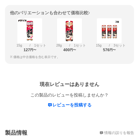
他のバリエーションも合わせて価格比較
15g
/
1セット
28g
/
1セット
15g
/
3セット
127
400
576
円〜
円〜
円〜
※ 価格は中古価格を含む表示です。
レビュー
現在レビューはありません
この製品のレビューを投稿しませんか？
レビューを投稿する
概要
製品情報
情報の誤りを報告