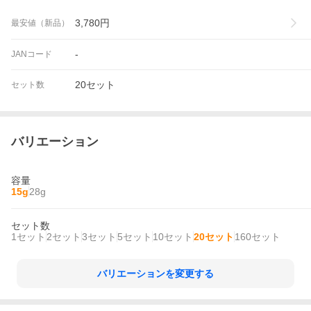
3,780
円
最安値（新品）
-
JANコード
20セット
セット数
バリエーション
容量
15g
28g
セット数
1セット
2セット
3セット
5セット
10セット
20セット
160セット
バリエーションを変更する