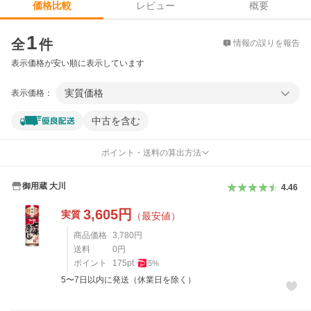
レビュー
概要
価格比較
価格比較
1
全
件
情報の誤りを報告
表示価格が安い順に表示しています
実質価格
表示価格：
中古を含む
ポイント・送料の算出方法
御用蔵 大川
4.46
3,605
円
実質
（最安値）
商品価格
3,780
円
送料
0
円
ポイント
175
pt
5
%
5〜7日以内に発送（休業日を除く）