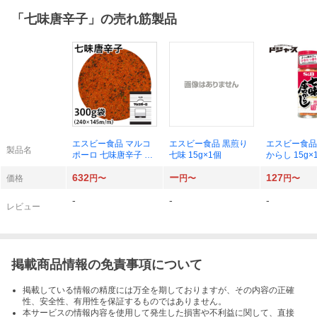
「
七味唐辛子
」の売れ筋製品
エスビー食品 マルコ
エスビー食品 黒煎り
エスビー食品
製品名
ポーロ 七味唐辛子 30
七味 15g×1個
からし 15g×
0g×1袋
632
ー
127
価格
円〜
円〜
円〜
-
-
-
レビュー
掲載商品情報の免責事項について
掲載している情報の精度には万全を期しておりますが、その内容の正確
性、安全性、有用性を保証するものではありません。
本サービスの情報内容を使用して発生した損害や不利益に関して、直接