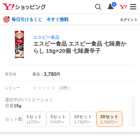
i
毎日引けるくじ 今すぐ挑戦
ログイン
エスビー食品
エスビー食品 エスビー食品 七味唐か
らし 15g×20個 七味唐辛子
3,780
最安値
新品：
円
（
0
件
）
レビュー
選択中のバリエーション
容量
15g
1セット
3セット
10セット
20セット
セット数
127
円〜
576
円〜
1,730
円〜
3,780
円〜