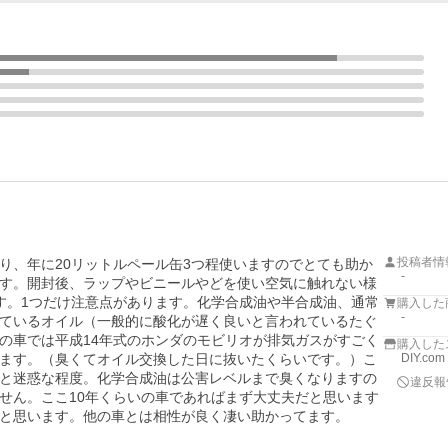
投稿者情
り、年に20リットルペール缶3つ程使いますのでとても助か
-
す。開封後、ラップやビニールやどを使い空気に触れない様
す。1つだけ注意点があります。化学合成油や半合成油、通常
購入した
-
ているオイル（一般的に酸化が遅く良いと言われているたぐ
の車では平成14年式のホンダのモビリオが排気ガスがすごく
購入した
ます。（臭くてオイル交換した日に抜いたくらいです。）こ
DIY.com
と迷惑な程度。化学合成油は公害レベルまで臭くなりますの
違反報
せん。ここ10年くらいの車であればまず大丈夫だと思います
と思います。他の車とは相性が良く凄い助かってます。