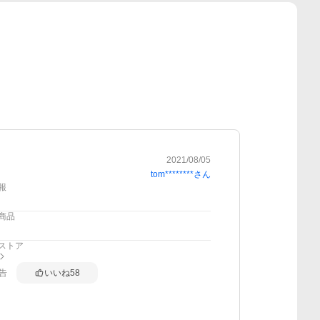
2021/08/05
tom********
さん
報
商品
ストア
告
いいね
58