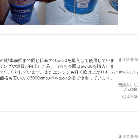
投稿者情
自動車前回まで同じ日産の10w-30を購入して使用していま
-
リングや燃費が向上した為。当方も今回は5w-30を購入しま
伸びびっくりしています。またエンジンも軽く吹け上がりもっと
購入した
-
格も安いので3000kmの早やめの交換で使用しています。
購入した
DIY.com
違反報
投稿者情

