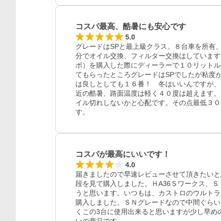
コスパ最高、酷暑にも安心です
5.0
グレードはSPと最上級クラス。８台車を所有
分でオイル交換、フィルター交換はしています
ボ）を購入した際にディーラーで１０リットル
てもらったところグレードはSPでしたが粘度
は良しとしても１６番！　冬はいいんですが、
近の酷暑、路面温度は軽く４０度は超えます。
イル切れしないかと心配です。その点最低３０
コスパが最高にいいです！
4.0
届きましたので早速レビューさせて頂きたいと
段を見て購入しました。ＨA36Ｓワークス、
うと思います。いつもは、カストロのウルトラ
購入しました。ＳＮグレードなので中間ぐらい
くこの3台に使用出来ると思いますが少し早め