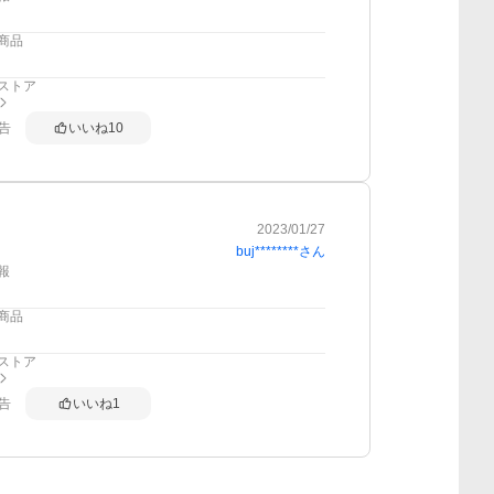
商品
ストア
告
いいね
10
2023/01/27
buj********
さん
報
商品
ストア
告
いいね
1