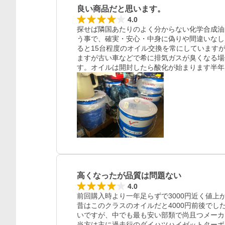
良い商品だと思います。
4.0
探せば隣国あたりのよく分からない化学合成油
う事で、確実・安心・中身に偽りや間違いなし
ると15台程度のオイル交換を常にしています
ますが古い車などで希に排気ガスが臭くなる場
す。オイルは開封したら酸化が始まります半年
レビュー
高くなったが品質は問題ない
4.0
前回購入時より一年足らずで3000円近く値上が
昔はこのクラスのオイルだと4000円前後で
いですが、中でも最も安い部類で尚且つメーカ
当方は主に過走行のダイハツハイゼットターボ