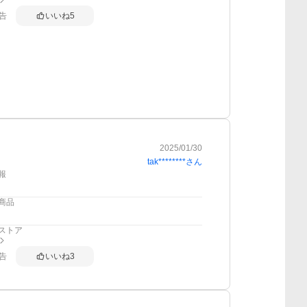
告
いいね
5
2025/01/30
tak********
さん
報
商品
ストア
告
いいね
3