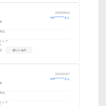
2025/08/16
lun********
さん
報
商品
ストア
告
いいね
3
2024/01/07
er3********
さん
報
商品
ストア