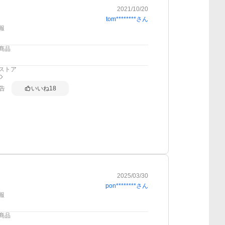
2021/10/20
tom********
さん
報
商品
ストア
告
いいね
18
2025/03/30
pon********
さん
報
商品