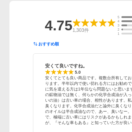
5
4.75
4
3
1,303
件
2
1
おすすめ順
安くて良いですね。
5.0
安くてとても良い商品です。複数台所有してお
ります。半年以内で使い切れる方にはお勧めで
に気を遣える方は1年位なら問題ないと思いま
の鉱物油では無く、何らかの化学合成油が入っ
いの油）は古い車の場合、相性があります。私
臭くなります。化学合成油だと論外に臭くなり
のオイルは半合成油なので、あー、臭いなー。
で、極端に古い車にはリスクがあるかもしれま
が、『そんな車もある』と知っていた方が良い