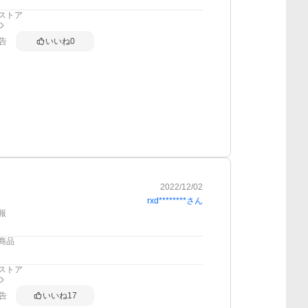
ストア
告
いいね
0
2022/12/02
rxd********
さん
報
商品
ストア
告
いいね
17