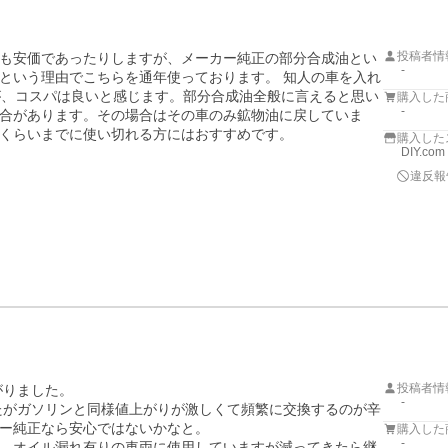
投稿者情
も安価であったりしますが、メーカー純正の部分合成油とい
-
という理由でこちらを通年使っております。 知人の車を入れ
が、コスパは良いと感じます。部分合成油全般に言えると思い
購入した
-
合があります。その場合はその車のみ鉱物油に戻していま
くらいまでに使い切れる方にはおすすめです。
購入した
DIY.com
違反報
投稿者情
りました。

-
したがガソリンと同様値上がりが激しくて頻繁に交換するのが辛
ー純正なら安心ではないかなと。

購入した
-
、オイル漏れ有りの車両に使用していますが減ってきたら継