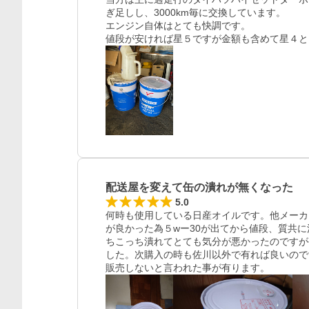
ぎ足しし、3000km毎に交換しています。

エンジン自体はとても快調です。

値段が安ければ星５ですが金額も含めて星４と
配送屋を変えて缶の潰れが無くなった
5.0
何時も使用している日産オイルです。他メーカ
が良かった為５wー30が出てから値段、質共
ちこっち潰れてとても気分が悪かったのですが
した。次購入の時も佐川以外で有れば良いので
販売しないと言われた事が有ります。