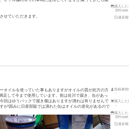
購入した
DIY.com
させていただきます。
違反報
投稿者情
ーオイルを使っていた事もありますがオイルの質が此方の方
-
に満足して今まで使用しています。前は佐川で届き、缶があっ
今回はゆうパックで届き傷はありますが潰れは有りませんで
購入した
-
すが!因みに日産部販では潰れた缶はオイルの老化があるので
購入した
DIY.com
違反報