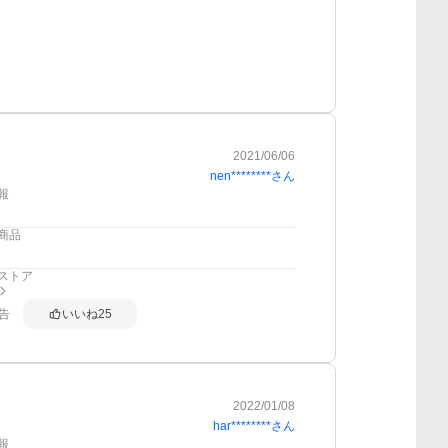
2021/06/06
nen********
さん
報
商品
ストア
告
いいね
25
2022/01/08
har********
さん
報