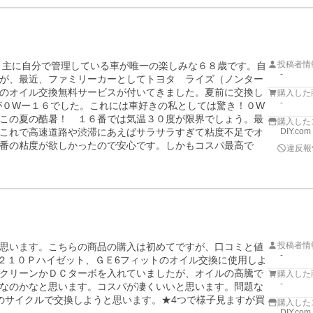
投稿者情
、主に自分で管理している車が唯一の楽しみな６８歳です。自
-
が、最近、ファミリーカーとしてトヨタ　ライズ（ノンター
のオイル交換無料サービスが付いてきました。夏前に交換し
購入した
-
が０Wー１６でした。これには車好きの私としては驚き！０W
この夏の酷暑！　１６番では気温３０度が限界でしょう。最
購入した
これで高速道路や渋滞にあえばサラサラすぎて粘度不足でオ
DIY.com
番の粘度が欲しかったので安心です。しかもコスパ最高で
違反報
投稿者情
思います。こちらの商品の購入は初めてですが、口コミと値
-
Ｓ２１０Ｐハイゼット、ＧＥ6フィットのオイル交換に使用しよ
クリーンかＤＣターボを入れていましたが、オイルの高騰で
購入した
-
なのかなと思います。コスパが凄くいいと思います。問題な
のサイクルで交換しようと思います。★4つで様子見ますが買
購入した
DIY.com