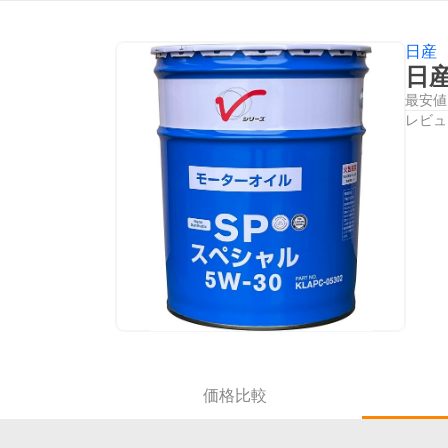
日産
日産
最安値
レビュ
価格比較