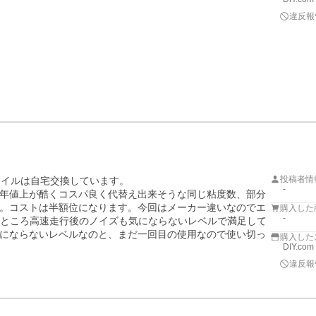
違反報
投稿者情
イルは自宅交換しています。

-
年値上が酷くコスパ良く代替え出来そうな同じ粘度数、部分
。コストは半額位になります。今回はメーカー違いなのでエ
購入した
-
今のところ高速走行後のノイズも気にならないレベルで満足して
にならないレベルなのと、まだ一回目の使用なので使い切っ
購入した
DIY.com
違反報