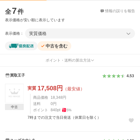
価格比較
7
全
件
情報の誤りを報告
表示価格が安い順に表示しています
実質価格
表示価格：
中古を含む
ポイント・送料の算出方法
買取王子
4.53
17,508
円
実質
（最安値）
商品価格
18,348
円
送料
0
円
中古
ポイント
840
pt
5
%
7時までの注文で当日発送（休業日を除く）