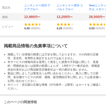
ニンテンドー3DS ア
ニンテンドー3DS コ
Newニンテン
製品名
クアブルー
バルトブルー
S LL メタ
ック
12,980
13,200
28,500
価格
円〜
円〜
円〜
レビュー
4.40
(
488
件)
4.20
(
506
件)
4.50
(
506
件)
掲載商品情報の免責事項について
掲載している情報の精度には万全を期しておりますが、その内容の正確
性、安全性、有用性を保証するものではありません。
本サービスの情報内容を使用して発生した損害や不利益に関して、直接
的・間接的あるいは損害の程度によらず、 LINEヤフー株式会社、情報提
供会社各社および商品販売店舗各社は一切の責任を負いません。
製品に関しましては製造元へお問い合わせください。購入に際しての質
問、各店舗サービスの内容、価格、販売開始日等に関しましては各店舗へ
お問い合わせください。
ポイント・支払額の正確な情報（付与条件・上限等）はカートをご確認く
ださい。
このページの関連情報