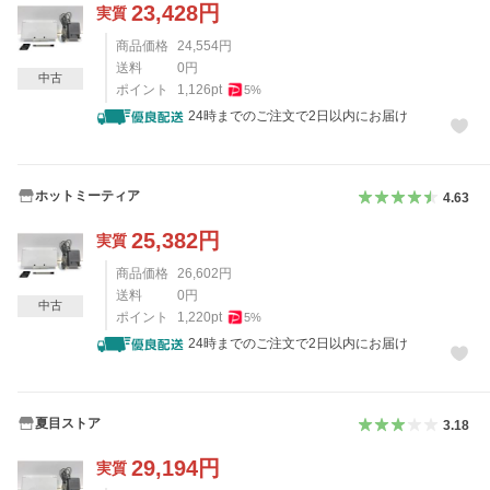
23,428
円
実質
商品価格
24,554
円
送料
0
円
中古
ポイント
1,126
pt
5
%
24時までのご注文で2日以内にお届け
ホットミーティア
4.63
25,382
円
実質
商品価格
26,602
円
送料
0
円
中古
ポイント
1,220
pt
5
%
24時までのご注文で2日以内にお届け
夏目ストア
3.18
29,194
円
実質