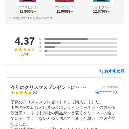
グロスピンク
フレアレッド
ライトブルー
11,900
11,900
12,370
円〜
円〜
円〜
※ 価格は中古価格を含む表示です。
レビュー
4.37
5
4
3
2
27
件
1
おすすめ順
今年のクリスマスプレゼントに･････
2015/12/07
tek********
さん
5.0
子供のクリスマスプレゼントとして購入しました。

出先の電気店など玩具売り場よりインターネットの方が値
段は安く、中でも貴社の商品が一番安くクリスマスの迫っ
ているし早くしないと売り切れてしまうと思い、早速注文
しました。
