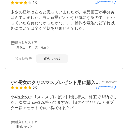
tak********
さん
4.0
多少の経年はあると思っていましたが、液晶画面が半分黄
ばんでいました。白い背景だとかなり気になるので、わか
っていたら買わなかったかな。。。動作や電池などそれ以
外については全く問題ありませんでした。
購入したストア
買取ヒーローズ1号店
違反報告
いいね
1
小4長女のクリスマスプレゼント用に購入…
2015/12/24
nyy********
さん
5.0
小4長女のクリスマスプレゼント用に購入。格安で即納でし
た。次女はnew3Ds持ってますが、旧タイプだとAcアダプ
ター諸々セットで買い得ですね^ - ^
購入したストア
Birds eye