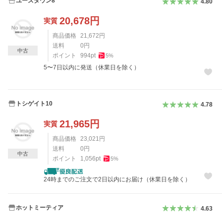
ユーズタウン8
4.80
20,678
円
実質
商品価格
21,672
円
送料
0
円
中古
ポイント
994
pt
5
%
5〜7日以内に発送（休業日を除く）
トシゲイト10
4.78
21,965
円
実質
商品価格
23,021
円
送料
0
円
中古
ポイント
1,056
pt
5
%
24時までのご注文で2日以内にお届け（休業日を除く）
ホットミーティア
4.63