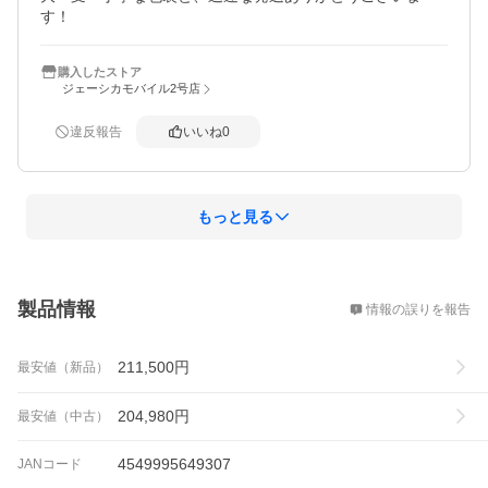
す！
購入したストア
ジェーシカモバイル2号店
違反報告
いいね
0
もっと見る
概要
製品情報
情報の誤りを報告
211,500
円
最安値（新品）
204,980
円
最安値（中古）
4549995649307
JANコード