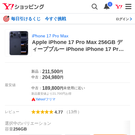
i
毎日引けるくじ 今すぐ挑戦
ログイン
iPhone 17 Pro Max
Apple iPhone 17 Pro Max 256GB デ
ィープブルー iPhone iPhone 17 Pro
Max iPhone本体
211,500
新品：
円
204,980
中古：
円
最安値
189,800
中古：
未使用に近い
円
新品最安値より
21,700
円お得
Yahoo!フリマ
（
13
件
）
レビュー
4.77
選択中のバリエーション
容量
256GB