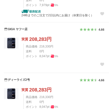
送料
0
円
ポイント
7,979
pt
5
%
24時までのご注文で2日以内にお届け（休業日を除く）
GIGA ヤフー店
4.66
208,283
円
実質
商品価格
216,330
円
送料
0
円
ポイント
8,047
pt
5
%
ディーライズ2号
4.66
208,283
円
実質
商品価格
216,330
円
送料
0
円
ポイント
8,047
pt
5
%