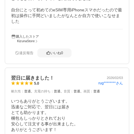
自分にとって初めてのeSIM専用iPhoneスマホだったので最
初は操作に手間どいましたがなんとか自力で使いこなせま
した
購入したストア
KizunaStore
違反報告
いいね
0
翌日に届きました！
2026/02/03
rug********
さん
5.0
耐久性
：
普通
充電の持ち
：
普通
音質
：
普通
画質
：
普通
いつもありがとうございます。

迅速なご対応で、翌日には届き

とても助かります。

梱包もしっかりとされており

安心して注文する事が出来ました。

ありがとうございます！