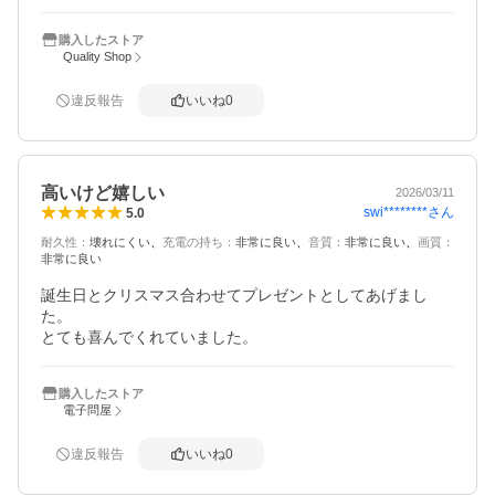
購入したストア
Quality Shop
違反報告
いいね
0
高いけど嬉しい
2026/03/11
swi********
さん
5.0
耐久性
：
壊れにくい
充電の持ち
：
非常に良い
音質
：
非常に良い
画質
：
非常に良い
誕生日とクリスマス合わせてプレゼントとしてあげまし
た。

とても喜んでくれていました。
購入したストア
電子問屋
違反報告
いいね
0