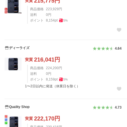
215,775
円
実質
商品価格
223,929
円
送料
0
円
ポイント
8,154
pt
5
%
ディーライズ
4.64
216,041
円
実質
商品価格
224,200
円
送料
0
円
ポイント
8,159
pt
5
%
1〜2日以内に発送（休業日を除く）
Quality Shop
4.73
222,170
円
実質