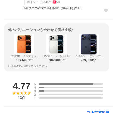
ポイント
8,536
pt
5
%
16時までの注文で当日発送（休業日を除く）
他のバリエーションも合わせて価格比較
256GB
/
コズミックオレンジ
256GB
/
シルバー
512GB
/
ディープブルー
194,600
204,980
239,980
円〜
円〜
円〜
※ 価格は中古価格を含む表示です。
レビュー
4.77
5
4
3
2
13
件
1
おすすめ順