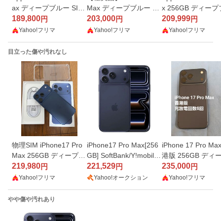
ax ディープブルー SIM
Max ディープブルー 25
x 256GB ディー
フリー 美品
189,800
6GB バッテリー100%
203,000
ー 本体 SIMフ
209,999
円
円
円
フィルム付き バ
Yahoo!フリマ
Yahoo!フリマ
Yahoo!フリマ
リー100
目立った傷や汚れなし
物理SIM iPhone17 Pro
iPhone17 Pro Max[256
iPhone 17 Pro Ma
Max 256GB ディープブ
GB] SoftBank/Y!mobile
港版 256GB ディ
ルーSIMフリー 中国版
219,980
ディープブルー【…
221,529
ルー
235,000
円
円
円
Yahoo!フリマ
Yahoo!オークション
Yahoo!フリマ
やや傷や汚れあり