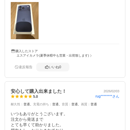
購入したストア
エスアイカメラ(夏季休暇中も営業・出荷致します)
違反報告
いいね
0
安心して購入出来ました！
2026/02/03
rug********
さん
5.0
耐久性
：
普通
充電の持ち
：
普通
音質
：
普通
画質
：
普通
いつもありがとうございます。

注文から発送まで

とても早くて助かりました。
