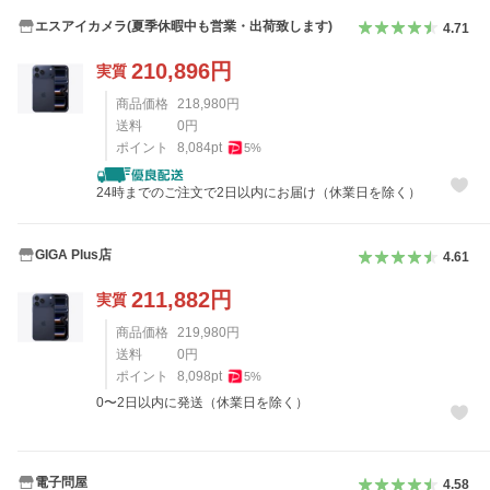
エスアイカメラ(夏季休暇中も営業・出荷致します)
4.71
210,896
円
実質
商品価格
218,980
円
送料
0
円
ポイント
8,084
pt
5
%
24時までのご注文で2日以内にお届け（休業日を除く）
GIGA Plus店
4.61
211,882
円
実質
商品価格
219,980
円
送料
0
円
ポイント
8,098
pt
5
%
0〜2日以内に発送（休業日を除く）
電子問屋
4.58