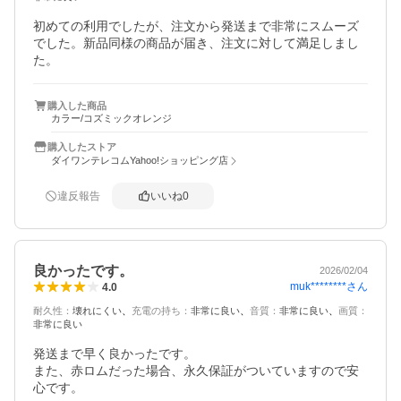
初めての利用でしたが、注文から発送まで非常にスムーズ
でした。新品同様の商品が届き、注文に対して満足しまし
た。
購入した商品
カラー/コズミックオレンジ
購入したストア
ダイワンテレコムYahoo!ショッピング店
違反報告
いいね
0
良かったです。
2026/02/04
muk********
さん
4.0
耐久性
：
壊れにくい
充電の持ち
：
非常に良い
音質
：
非常に良い
画質
：
非常に良い
発送まで早く良かったです。

また、赤ロムだった場合、永久保証がついていますので安