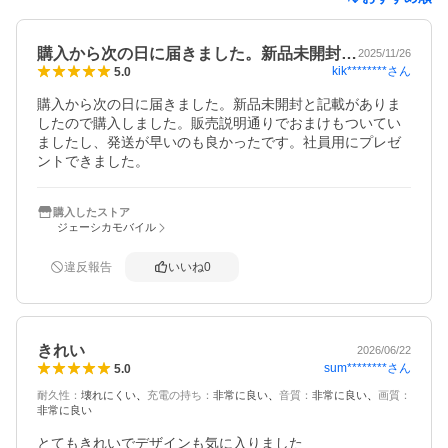
購入から次の日に届きました。新品未開封…
2025/11/26
kik********
さん
5.0
購入から次の日に届きました。新品未開封と記載がありま
したので購入しました。販売説明通りでおまけもついてい
ましたし、発送が早いのも良かったです。社員用にプレゼ
ントできました。
購入したストア
ジェーシカモバイル
違反報告
いいね
0
きれい
2026/06/22
sum********
さん
5.0
耐久性
：
壊れにくい
充電の持ち
：
非常に良い
音質
：
非常に良い
画質
：
非常に良い
とてもきれいでデザインも気に入りました
