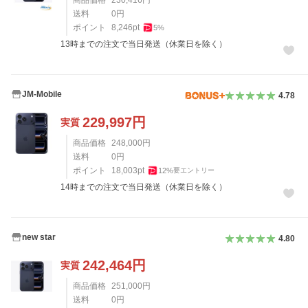
商品価格
230,416
円
送料
0
円
ポイント
8,246
pt
5
%
13時までの注文で当日発送（休業日を除く）
JM-Mobile
4.78
229,997
円
実質
商品価格
248,000
円
送料
0
円
ポイント
18,003
pt
12
%
要エントリー
14時までの注文で当日発送（休業日を除く）
new star
4.80
242,464
円
実質
商品価格
251,000
円
送料
0
円