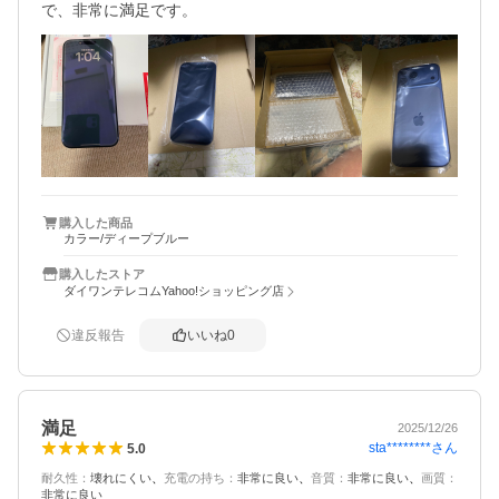
で、非常に満足です。
購入した商品
カラー/ディープブルー
購入したストア
ダイワンテレコムYahoo!ショッピング店
違反報告
いいね
0
満足
2025/12/26
sta********
さん
5.0
耐久性
：
壊れにくい
充電の持ち
：
非常に良い
音質
：
非常に良い
画質
：
非常に良い