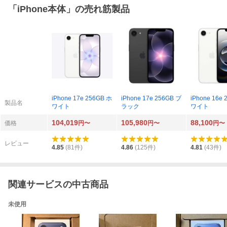
「
iPhone本体
」の売れ筋製品
iPhone 17e 256GB ホ
iPhone 17e 256GB ブ
iPhone 16e
製品名
ワイト
ラック
ワイト
104,019
105,980
88,100
価格
円〜
円〜
円〜
レビュー
4.85
(
81
件)
4.86
(
125
件)
4.81
(
43
件)
関連サービスの中古商品
未使用