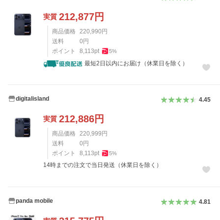
212,877
円
実質
商品価格
220,990
円
送料
0
円
ポイント
8,113
pt
5
%
最短2日以内にお届け（休業日を除く）
digitalisland
4.45
212,886
円
実質
商品価格
220,999
円
送料
0
円
ポイント
8,113
pt
5
%
14時までの注文で当日発送（休業日を除く）
panda mobile
4.81