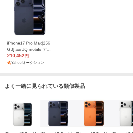
iPhone17 Pro Max[256
GB] au/UQ mobile ディ
ープブルー【安心 …
210,452
円
Yahoo!オークション
よく一緒に見られている類似製品