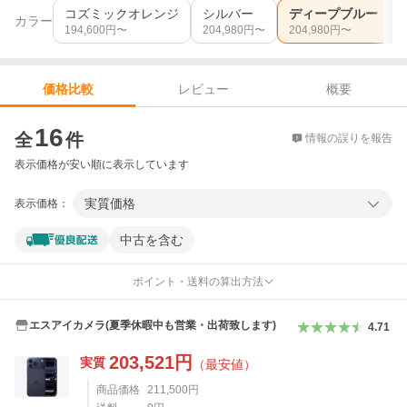
コズミックオレンジ
シルバー
ディープブルー
カラー
194,600
円〜
204,980
円〜
204,980
円〜
レビュー
概要
価格比較
価格比較
16
全
件
情報の誤りを報告
表示価格が安い順に表示しています
実質価格
表示価格：
中古を含む
ポイント・送料の算出方法
エスアイカメラ(夏季休暇中も営業・出荷致します)
4.71
203,521
円
実質
（最安値）
商品価格
211,500
円