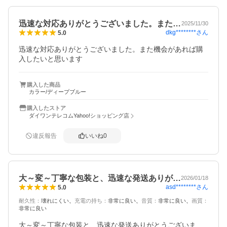
迅速な対応ありがとうございました。また…
2025/11/30
dkg********
さん
5.0
迅速な対応ありがとうございました。また機会があれば購
入したいと思います
購入した商品
カラー/ディープブルー
購入したストア
ダイワンテレコムYahoo!ショッピング店
違反報告
いいね
0
大～変～丁寧な包装と、迅速な発送ありが…
2026/01/18
asd********
さん
5.0
耐久性
：
壊れにくい
充電の持ち
：
非常に良い
音質
：
非常に良い
画質
：
非常に良い
大～変～丁寧な包装と、迅速な発送ありがとうございま