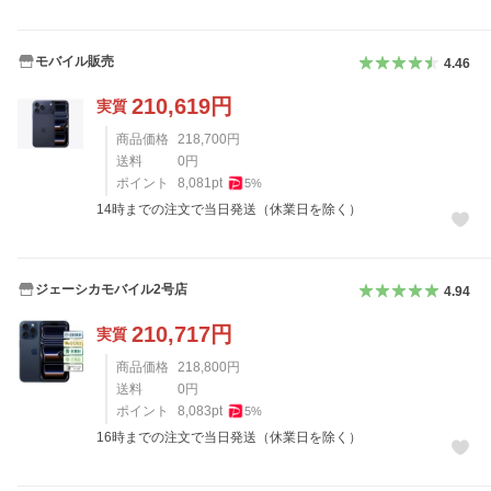
モバイル販売
4.46
210,619
円
実質
商品価格
218,700
円
送料
0
円
ポイント
8,081
pt
5
%
14時までの注文で当日発送（休業日を除く）
ジェーシカモバイル2号店
4.94
210,717
円
実質
商品価格
218,800
円
送料
0
円
ポイント
8,083
pt
5
%
16時までの注文で当日発送（休業日を除く）