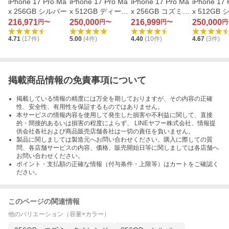
iPhone 17 Pro Ma
iPhone 17 Pro Ma
iPhone 17 Pro Ma
iPhone 17 
x 256GB シルバー
x 512GB ディープ
x 256GB コズミッ
x 512GB
ブルー
クオレンジ
216,971
250,000
216,999
250,000
円〜
円〜
円〜
円
4.71
(
17
件)
5.00
(
4
件)
4.40
(
10
件)
4.67
(
3
件)
掲載商品情報の免責事項について
掲載している情報の精度には万全を期しておりますが、その内容の正確
性、安全性、有用性を保証するものではありません。
本サービスの情報内容を使用して発生した損害や不利益に関して、直接
的・間接的あるいは損害の程度によらず、 LINEヤフー株式会社、情報提
供会社各社および商品販売店舗各社は一切の責任を負いません。
製品に関しましては製造元へお問い合わせください。購入に際しての質
問、各店舗サービスの内容、価格、販売開始日等に関しましては各店舗へ
お問い合わせください。
ポイント・支払額の正確な情報（付与条件・上限等）はカートをご確認く
ださい。
このページの関連情報
他のバリエーション（容量×カラー）