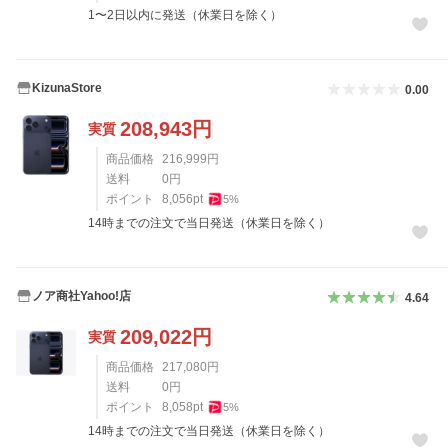
1〜2日以内に発送（休業日を除く）
KizunaStore
0.00
208,943
円
実質
商品価格
216,999
円
送料
0
円
ポイント
8,056
pt
5
%
14時までの注文で当日発送（休業日を除く）
ノア商社Yahoo!店
4.64
209,022
円
実質
商品価格
217,080
円
送料
0
円
ポイント
8,058
pt
5
%
14時までの注文で当日発送（休業日を除く）