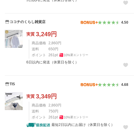
5日以内に発送（休業日を除く）
ココチのくらし雑貨店
4.50
3,249
円
実質
商品価格
2,860
円
送料
650
円
ポイント
261
pt
10
%
要エントリー
6日以内に発送（休業日を除く）
TIS
4.68
3,349
円
実質
商品価格
2,860
円
送料
750
円
ポイント
261
pt
10
%
要エントリー
最短2日以内にお届け（休業日を除く）