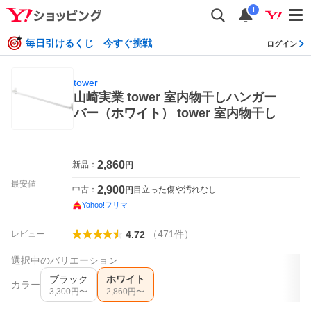
i
毎日引けるくじ 今すぐ挑戦
ログイン
tower
山崎実業 tower 室内物干しハンガー
バー（ホワイト） tower 室内物干し
2,860
新品：
円
最安値
2,900
中古：
目立った傷や汚れなし
円
Yahoo!フリマ
（
471
件
）
レビュー
4.72
選択中のバリエーション
ブラック
ホワイト
カラー
3,300
円〜
2,860
円〜