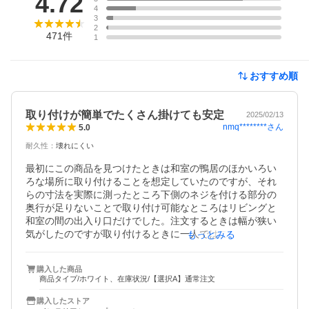
4.72
4
3
2
471
件
1
おすすめ順
取り付けが簡単でたくさん掛けても安定
2025/02/13
nmq********
さん
5.0
耐久性
：
壊れにくい
最初にこの商品を見つけたときは和室の鴨居のほかいろい
ろな場所に取り付けることを想定していたのですが、それ
らの寸法を実際に測ったところ下側のネジを付ける部分の
奥行が足りないことで取り付け可能なところはリビングと
和室の間の出入り口だけでした。注文するときは幅が狭い
気がしたのですが取り付けるときに一人ではこの幅が最適
もっとみる
でした。取り付けはピンを左右とも一度でしっかり刺すこ
とだけがコツです。とても気に入ったので同じ出入り口の
購入した商品
引き戸が常にある側にバーの奥行きが長いタイプを購入予
商品タイプ/ホワイト、在庫状況/【選択A】通常注文
定です

購入したストア