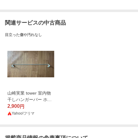
関連サービスの中古商品
目立った傷や汚れなし
山崎実業 tower 室内物
干しハンガーバー ホワ
イト 中古
2,900
円
Yahoo!フリマ