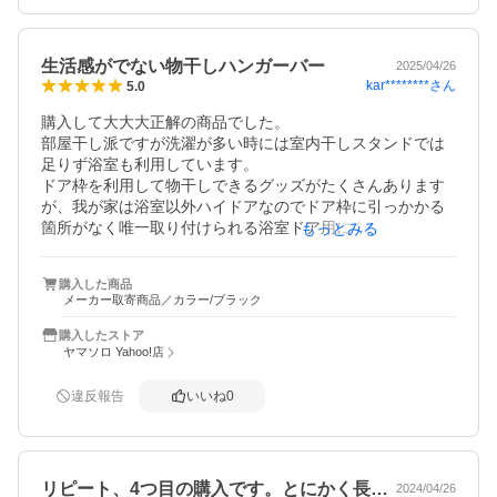
の鴨居部分にこの商品を設置したところサイズピッタリ、
ちょっとしたものを吊るして保管できるのて使い勝手がた
いへん良い

生活感がでない物干しハンガーバー
2025/04/26
色も2色あるのでご自宅のインテリアに合わせて選べる

kar********
さん
5.0
購入して大大大正解の商品でした。

部屋干し派ですが洗濯が多い時には室内干しスタンドでは
足りず浴室も利用しています。

ドア枠を利用して物干しできるグッズがたくさんあります
が、我が家は浴室以外ハイドアなのでドア枠に引っかかる
箇所がなく唯一取り付けられる浴室ドア用に今回この物干
もっとみる
しハンガーバーを購入しました。

洗面脱衣所がホワイトベースなのでちょっと目立つかと思
購入した商品
いましたがブラックを選びました。

メーカー取寄商品／カラー/ブラック
これが正解で、スタイリッシュなシンプルデザインなので
生活感が出ません。

購入したストア
しっかり固定できるのでこれ1つでかなりの衣類を干すこと
ヤマソロ Yahoo!店
が可能です。

もし各ドアに取り付けられたら大量に干せるのにと思って
違反報告
いいね
0
しまいました。

リピート、4つ目の購入です。とにかく長…
2024/04/26