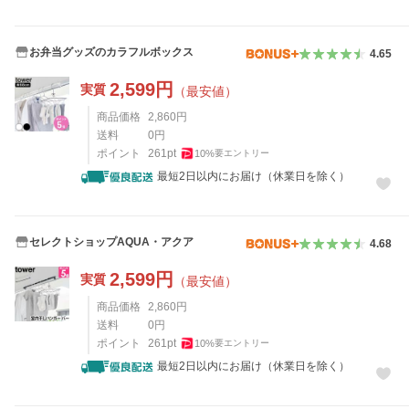
お弁当グッズのカラフルボックス
4.65
2,599
円
実質
（最安値）
商品価格
2,860
円
送料
0
円
ポイント
261
pt
10
%
要エントリー
最短2日以内にお届け（休業日を除く）
セレクトショップAQUA・アクア
4.68
2,599
円
実質
（最安値）
商品価格
2,860
円
送料
0
円
ポイント
261
pt
10
%
要エントリー
最短2日以内にお届け（休業日を除く）