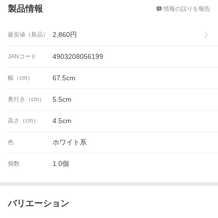
製品情報
情報の誤りを報告
2,860
円
最安値（新品）
4903208056199
JANコード
67.5cm
幅（cm）
5.5cm
奥行き（cm）
4.5cm
高さ（cm）
ホワイト系
色
1.0個
個数
バリエーション