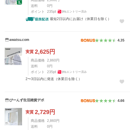
商品価格
2,860
円
送料
0
円
ポイント
235
pt
9
%
エントリー済み
最短2日以内にお届け（休業日を除く）
awatsu.com
4.35
2,625
円
実質
商品価格
2,860
円
送料
0
円
ポイント
235
pt
9
%
エントリー済み
2〜3日以内に発送（休業日を除く）
びーんず生活雑貨デポ
4.66
2,729
円
実質
商品価格
2,860
円
送料
0
円