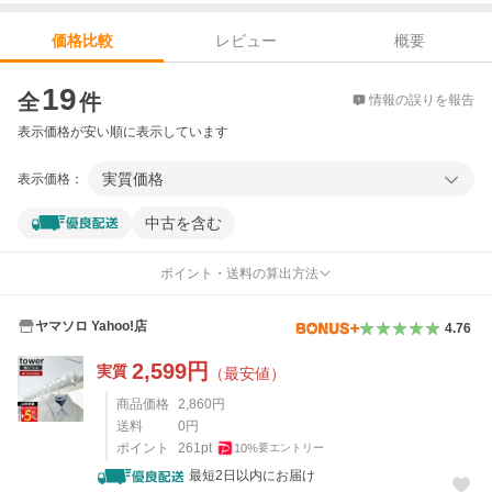
レビュー
概要
価格比較
価格比較
19
全
件
情報の誤りを報告
表示価格が安い順に表示しています
実質価格
表示価格：
中古を含む
ポイント・送料の算出方法
ヤマソロ Yahoo!店
4.76
2,599
円
実質
（最安値）
商品価格
2,860
円
送料
0
円
ポイント
261
pt
10
%
要エントリー
最短2日以内にお届け