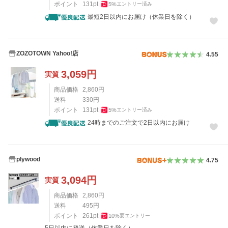
ポイント
131
pt
5
%
エントリー済み
最短2日以内にお届け（休業日を除く）
ZOZOTOWN Yahoo!店
4.55
3,059
円
実質
商品価格
2,860
円
送料
330
円
ポイント
131
pt
5
%
エントリー済み
24時までのご注文で2日以内にお届け
plywood
4.75
3,094
円
実質
商品価格
2,860
円
送料
495
円
ポイント
261
pt
10
%
要エントリー