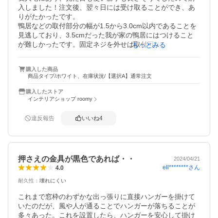
入しました！注文後、翌々日には受け取ることができ、あ
りがたかったです。

鴨居などの取付部分の幅が1.5から3.0cm以内であることを
見逃しており、3.5cmだった我が家の鴨居にはつけること
が難しかったです。固定ネジを外せば取付可能だったの
もっとみる
で、取付てみたところ、上部分のピンだけでも固定できま
した。問題なく快適に使用しておりますが、3.0cm以内の
購入した商品
幅にしか付けられないことをお確かめください。

商品タイプ/ホワイト、在庫状況/【選択A】通常注文
もっと取付幅が調整可能であれば満点の商品だと思いま
す。
購入したストア
インテリアショップ roomy
違反報告
いいね
4
押さえの金具が黒色であれば・・
2024/04/21
ell********
さん
4.0
耐久性
：
壊れにくい
これまで窓枠のわずかな出っ張りに直接ハンガーを掛けて
いたのだが、風や人が通ることでハンガーが落ちることが
多々あった。これを設置したら、ハンガーを安心して掛け