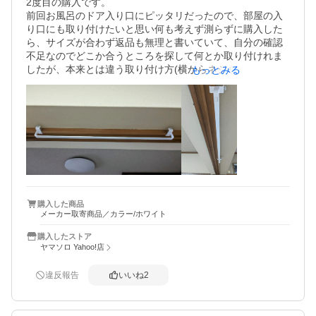
2度目の購入です。

前回お風呂のドア入り口にピッタリだったので、部屋の入
り口にも取り付けたいと思い何も考えず測らずに購入した
ら、サイズが合わず返品も無理と書いていて、自分の確認
不足なのでどこか合うところを探して何とか取り付けれま
したが、本来とは違う取り付け方(横からネジを締める)しか
もっとみる
無理で、ハンガーを掛けて試したら、グラつきなどなくネ
ジもしっかり締まって大丈夫そうなのでこのまま使用した
いと思います。

ネットでいろいろと調べましたが、やっぱりこの取り付け
方はどこにも載っていなかったです笑

この取り付け方いいんですかね…？(¯∇¯٥)
購入した商品
メーカー取寄商品／カラー/ホワイト
購入したストア
ヤマソロ Yahoo!店
違反報告
いいね
2