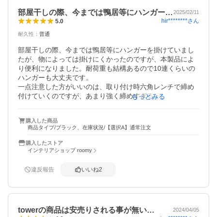
部屋干しの際、今までは鴨居等にハンガー…
2025/02/11
hir********
さん
5.0
耐久性
：
普通
部屋干しの際、今までは鴨居等にハンガーを掛けていまし
たが、物によっては掛けにくかったのですが、本製品によ
り便利になりました。耐荷重も結構あるので10連くらいの
ハンガーも大丈夫です。

一点注意した方がいいのは、取り付け時六角レンチで締め
付けていくのですが、あまり強く締めすぎると固定金具の
もっとみる
先端に付いている傷防止パッド部分がズレます。両面テー
プで付いているため締め付ける力に負けてしまったのだと
購入した商品
思います。

商品タイプ/ブラック、在庫状況/【選択A】通常注文
あと本体はブラックを選びましたが留め金具はシルバーな
ので少し目立ちます。これが黒色だったらもっと良かった
購入したストア
です。
インテリアショップ roomy
違反報告
いいね
2
towerの商品は安売りされる事が無い…
2024/04/05