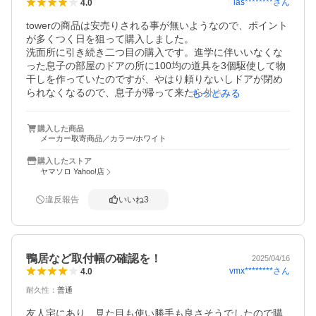
ias********
さん
4.0
towerの商品は安売りされる事が無いようなので、ポイント
が多くつく日を狙って購入しました。

洗面所に引き続き二つ目の購入です。進学に伴いいなくな
った息子の部屋のドアの所に100均の道具を3個駆使して物
干しを作っていたのですが、やはり頼りないしドアが閉め
られなくなるので、息子が帰って来たら外さないといけな
もっとみる
いし息子が帰ったらまたぶら下げるのがめんどくさくて、
おとなしく諦めて購入しました。設置は脚立とねじる力が
購入した商品
必要なだけで簡単です。ドアも勿論閉められますし安心感
メーカー取寄商品／カラー/ホワイト
もあり、多少高くてもこちらの方がやはり良いです。
購入したストア
ヤマソロ Yahoo!店
違反報告
いいね
3
鴨居など取付幅の確認を！
2025/04/16
vmx********
さん
4.0
耐久性
：
普通
友人宅にあり、見た目も使い勝手も良さそうでしたので購