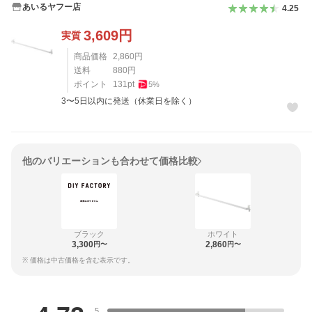
あいるヤフー店
4.25
3,609
円
実質
商品価格
2,860
円
送料
880
円
ポイント
131
pt
5
%
3〜5日以内に発送（休業日を除く）
他のバリエーションも合わせて価格比較
ブラック
ホワイト
3,300
2,860
円〜
円〜
※ 価格は中古価格を含む表示です。
レビュー
5