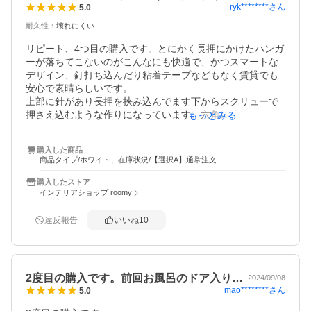
ryk********
さん
5.0
耐久性
：
壊れにくい
リピート、4つ目の購入です。とにかく長押にかけたハンガ
ーが落ちてこないのがこんなにも快適で、かつスマートな
デザイン、釘打ち込んだり粘着テープなどもなく賃貸でも
安心で素晴らしいです。

上部に針があり長押を挟み込んでます下からスクリューで
押さえ込むような作りになっています。六角レンチついて
もっとみる
ますが手回しで十分。

居間近辺に2つ、部屋の入り口に1つずつの4つになりました
購入した商品
があと付けられそうなところ我が家には…お風呂の入り口
商品タイプ/ホワイト、在庫状況/【選択A】通常注文
くらいかな？そのうち付けてしまうかもしれないですね。

このシリーズの製品は皆評判いいですが、これは抜けて素
購入したストア
晴らしいと思います。
インテリアショップ roomy
違反報告
いいね
10
2度目の購入です。前回お風呂のドア入り…
2024/09/08
mao********
さん
5.0