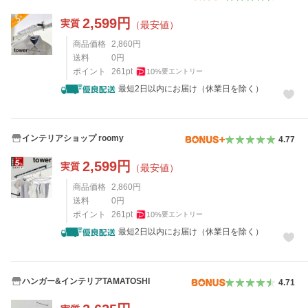
2,599
円
実質
（最安値）
商品価格
2,860
円
送料
0
円
ポイント
261
pt
10
%
要エントリー
最短2日以内にお届け（休業日を除く）
インテリアショップ roomy
4.77
2,599
円
実質
（最安値）
商品価格
2,860
円
送料
0
円
ポイント
261
pt
10
%
要エントリー
最短2日以内にお届け（休業日を除く）
ハンガー&インテリアTAMATOSHI
4.71