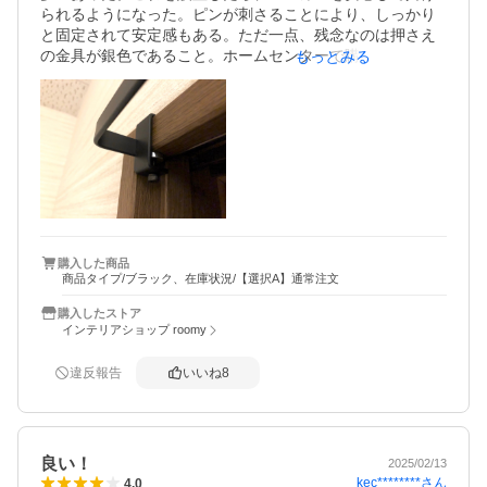
られるようになった。ピンが刺さることにより、しっかり
と固定されて安定感もある。ただ一点、残念なのは押さえ
の金具が銀色であること。ホームセンターで購入したM5の
もっとみる
鉄黒染六角穴付ボルトに交換したら、少しはいい感じに。
適切な長さのボルトを選べば、枠から下へ伸びる突起も抑
えられて良い。あとは、押さえの金具も黒色にできるとい
いのだが・・。
購入した商品
商品タイプ/ブラック、在庫状況/【選択A】通常注文
購入したストア
インテリアショップ roomy
違反報告
いいね
8
良い！
2025/02/13
kec********
さん
4.0