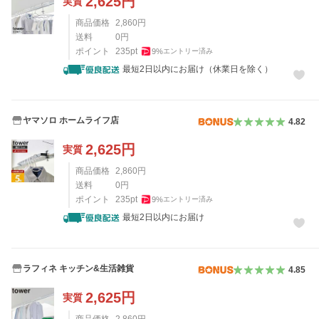
2,625
円
実質
商品価格
2,860
円
送料
0
円
ポイント
235
pt
9
%
エントリー済み
最短2日以内にお届け（休業日を除く）
ヤマソロ ホームライフ店
4.82
2,625
円
実質
商品価格
2,860
円
送料
0
円
ポイント
235
pt
9
%
エントリー済み
最短2日以内にお届け
ラフィネ キッチン&生活雑貨
4.85
2,625
円
実質