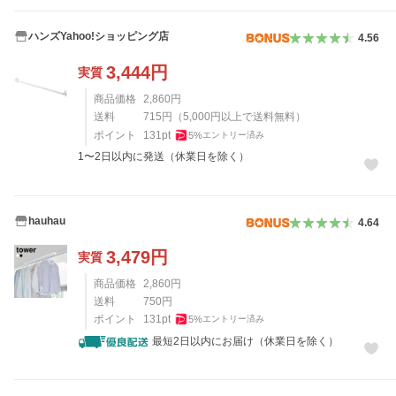
ハンズYahoo!ショッピング店
4.56
3,444
円
実質
商品価格
2,860
円
送料
715
円
（
5,000
円以上で送料無料）
ポイント
131
pt
5
%
エントリー済み
1〜2日以内に発送（休業日を除く）
hauhau
4.64
3,479
円
実質
商品価格
2,860
円
送料
750
円
ポイント
131
pt
5
%
エントリー済み
最短2日以内にお届け（休業日を除く）