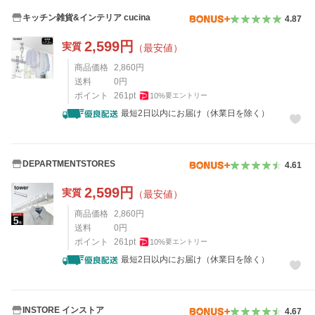
キッチン雑貨&インテリア cucina
4.87
2,599
円
実質
（最安値）
商品価格
2,860
円
送料
0
円
ポイント
261
pt
10
%
要エントリー
最短2日以内にお届け（休業日を除く）
DEPARTMENTSTORES
4.61
2,599
円
実質
（最安値）
商品価格
2,860
円
送料
0
円
ポイント
261
pt
10
%
要エントリー
最短2日以内にお届け（休業日を除く）
INSTORE インストア
4.67