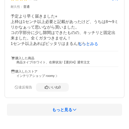
耐久性
：
普通
予定より早く届きました⭐︎

上枠は1センチ以上必要と記載があったけど、うちは8〜9ミ
リかなぁって思いながら買いました。

コの字部分に少し隙間はできたものの、キッチリと固定出
来ました。全くガタつきません！

1センチ以上あればピッタリはまるんだろうけど、ウチでは
もっとみる
十分設置できました。

加湿代わりや、上の方が渇きがいいので欲しいなと思って
購入した商品
て、買ってよかったですヽ(´▽｀)/

商品タイプ/ホワイト、在庫状況/【選択A】通常注文
せっかく天気良くても花粉シーズンは部屋干しするので、
それも助かります。

購入したストア
壁と枠と同じ白にしたので、馴染みます。
インテリアショップ roomy
違反報告
いいね
0
もっと見る
概要