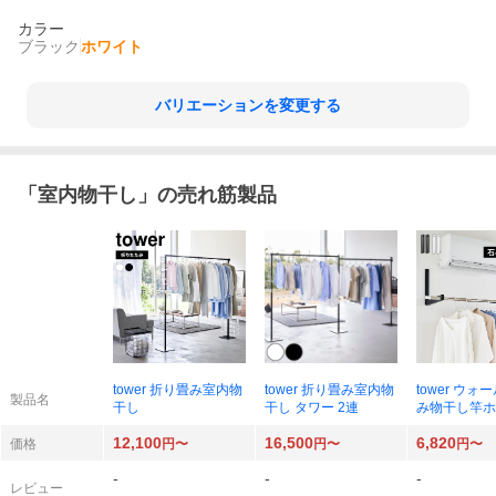
カラー
ブラック
ホワイト
バリエーションを変更する
「
室内物干し
」の売れ筋製品
tower 折り畳み室内物
tower 折り畳み室内物
tower ウォ
製品名
干し
干し タワー 2連
み物干し竿ホ
タワー 2個組
12,100
16,500
6,820
ボード壁対応
価格
円〜
円〜
円〜
-
-
-
レビュー