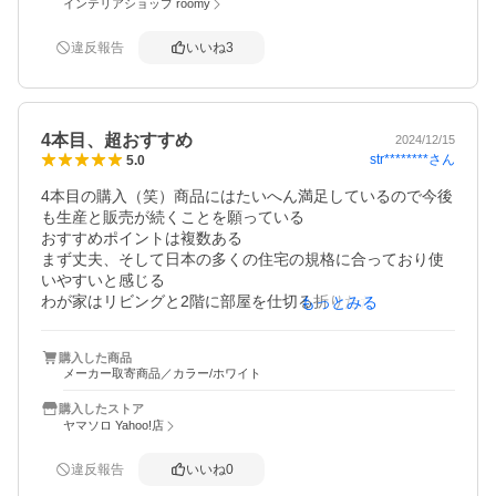
→以下後日追加です。

インテリアショップ roomy
奥行の長いタイプも購入しました。ほとんど思った通りで
したが唯一の欠点が奥行きが長いゆえにある程度以上重い
違反報告
いいね
3
ものを掛けると重さが本体を取り付けた木枠が壁から剥が
れる方向に力がかかることです。

取り付け後に強度を確かめるため手でバーを下に押し下げ
たところ木枠がきしむ音がしたので気づきました。こちら
4本目、超おすすめ
2024/12/15
の奥行きが浅いタイプでは同じように押しても木枠の上部
str********
さん
5.0
に力がかかるので多少力をこめても木枠がきしむことはあ
りません。その点でもこちらの商品は優れています。
4本目の購入（笑）商品にはたいへん満足しているので今後
も生産と販売が続くことを願っている

おすすめポイントは複数ある

まず丈夫、そして日本の多くの住宅の規格に合っており使
いやすいと感じる

わが家はリビングと2階に部屋を仕切る折りたたみ扉があり
もっとみる
用途や季節（気温）により開閉（部屋→2部屋）して使って
いるが、その折りたたみ扉の鴨居部分に奥行ピッタリで設
購入した商品
置でき、扉の開閉にも影響しないため常時設置しっぱなし
メーカー取寄商品／カラー/ホワイト
だが、見栄えよく、まったく気にならない

天井近くから洗濯物を吊るすと冬場はエアコンの温風で厚
購入したストア
手のものでもあっという間に乾く

ヤマソロ Yahoo!店
リビングには1つ、2階は2つ並べて使っている

さらに脱衣所の開戸の扉がガタついたので取り外し、カー
違反報告
いいね
0
テンに替えたが、カーテンレールは突っ張り式にして、扉