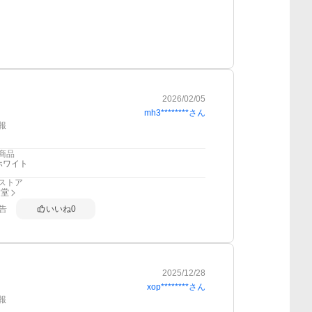
2026/02/05
mh3********
さん
報
商品
ホワイト
ストア
ン堂
告
いいね
0
2025/12/28
xop********
さん
報