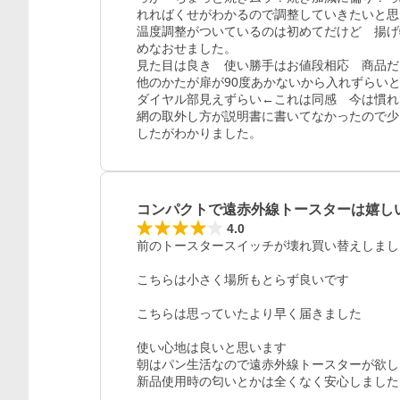
れればくせがわかるので調整していきたいと思
温度調整がついているのは初めてだけど　揚げ
めなおせました。

見た目は良き　使い勝手はお値段相応　商品だ
他のかたが扉が90度あかないから入れずらい
ダイヤル部見えずらい←これは同感　今は慣れ
網の取外し方が説明書に書いてなかったので少
したがわかりました。
コンパクトで遠赤外線トースターは嬉し
4.0
前のトースタースイッチが壊れ買い替えしました
こちらは小さく場所もとらず良いです

こちらは思っていたより早く届きました

使い心地は良いと思います

朝はパン生活なので遠赤外線トースターが欲し
新品使用時の匂いとかは全くなく安心しました
