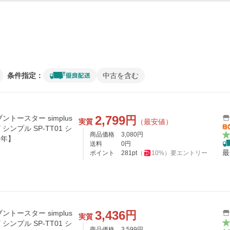
条件指定：
中古を含む
2,799
円
トースター simplus
実質
（最安値）
シンプル SP-TT01 シ
商品価格
3,080
円
1年】
送料
0
円
最
ポイント
281
pt
（
10
%）
要エントリー
3,436
円
トースター simplus
実質
シンプル SP-TT01 シ
商品価格
3,599
円