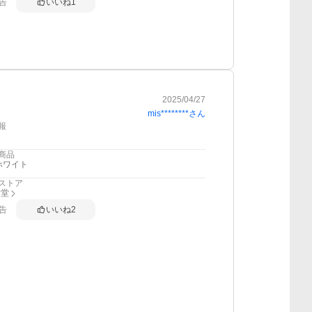
告
いいね
1
2025/04/27
mis********
さん
報
商品
ホワイト
ストア
ン堂
告
いいね
2