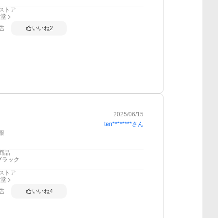
ストア
ン堂
告
いいね
2
2025/06/15
ten********
さん
報
商品
ブラック
ストア
ン堂
告
いいね
4