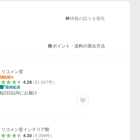
情報の誤りを報告
ポイント・送料の算出方法
リコメン堂
4.28
（
51,047
件
）
短2日以内にお届け
リコメン堂インテリア館
4.30
（
9,398
件
）