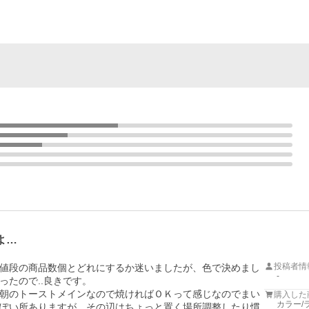
よ…
投稿者情
値段の商品数個とどれにするか迷いましたが、色で決めまし
-
たので..良きです。

朝のトーストメインなので焼ければＯＫって感じなのでまい
購入した
カラー/
ぽい所ありますが、その辺はちょっと置く場所調整したり慣