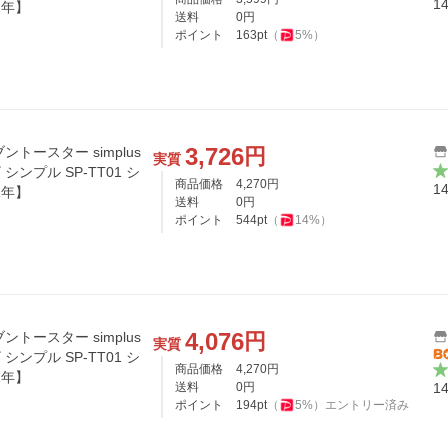
1
1年】
送料
0
円
ポイント
163
pt
（
5
%）
3,726
円
トースター simplus
実質
シンプル SP-TT01 シ
商品価格
4,270
円
1
1年】
送料
0
円
ポイント
544
pt
（
14
%）
4,076
円
トースター simplus
実質
シンプル SP-TT01 シ
商品価格
4,270
円
1年】
送料
0
円
1
ポイント
194
pt
（
5
%）
エントリー済み