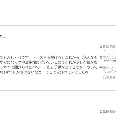
の…
投稿者情
-
てもおしゃれです。トーストも焼けるしこれからは色んなも
購入した
カラー/
すぐにならず中途半端に浮いているのでそれが少し不便かな
っすぐに開けられたので…。あと子供がよくピザを、やいて
購入した
リコメ
半分ずつしかやけないなと…そこは自分のミスでしたw
違反報
投稿者情
-