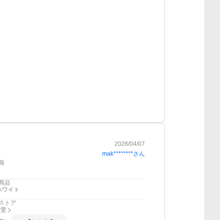
2026/04/07
mak********
さん
報
商品
ホワイト
ストア
ン堂