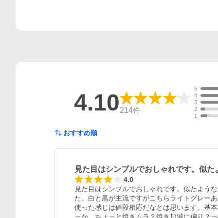
5
4.10
4
3
214
件
2
1
おすすめ順
見た目はシンプルでおしゃれです。似た
4.0
見た目はシンプルでおしゃれです。似たような
た。白と黒が主流ですがこちらライトグレーあっ
使った感じは値段相応だなとは思います。基本
っか　ちょっと焼きムラ？焼き加減に偏り？っ