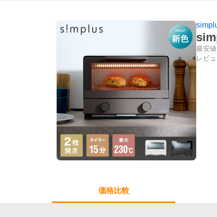
simpl
si
最安値
レビュ
価格比較