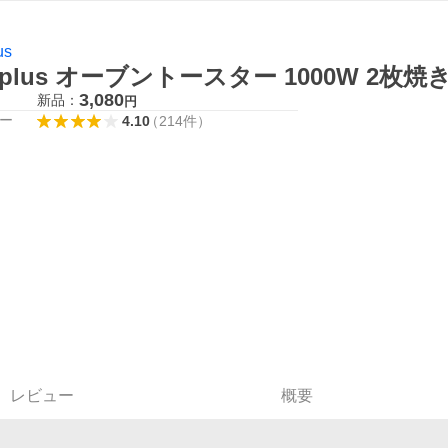
us
mplus オーブントースター 1000W 2枚焼き
3,080
新品：
円
ー
4.10
（
214
件
）
レビュー
概要