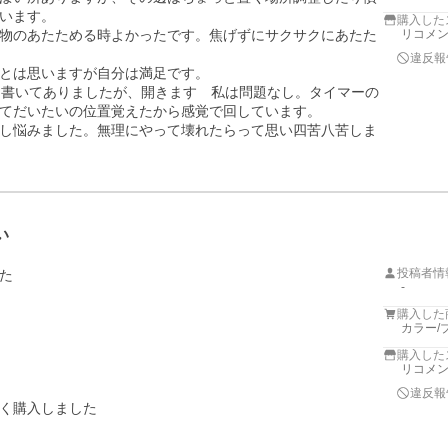
います。

購入した
物のあたためる時よかったです。焦げずにサクサクにあたた
リコメ
違反報
とは思いますが自分は満足です。

と書いてありましたが、開きます　私は問題なし。タイマーの
てだいたいの位置覚えたから感覚で回しています。

し悩みました。無理にやって壊れたらって思い四苦八苦しま
い
投稿者情


-
購入した
カラー/
購入した
リコメ
違反報
く購入しました
