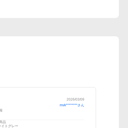
2026/03/09
mvk********
さん
報
商品
ライトグレー