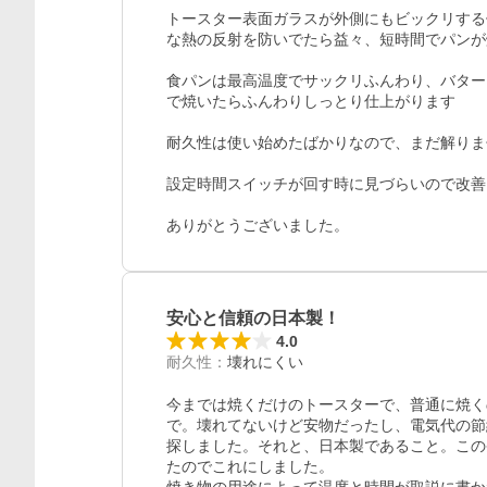
トースター表面ガラスが外側にもビックリする
な熱の反射を防いでたら益々、短時間でパンが
食パンは最高温度でサックリふんわり、バター
で焼いたらふんわりしっとり仕上がります

耐久性は使い始めたばかりなので、まだ解りま
設定時間スイッチが回す時に見づらいので改善
安心と信頼の日本製！
4.0
耐久性
：
壊れにくい
今までは焼くだけのトースターで、普通に焼く
で。壊れてないけど安物だったし、電気代の節
探しました。それと、日本製であること。この
たのでこれにしました。
