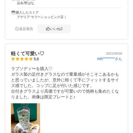
品名/野ばな
購入したストア
アデリア ヤフーショッピング店
違反報告
いいね
2
軽くて可愛い♡
2021/08/28
mih********
さん
5.0
ラプソディ〜を購入♡

ガラス製の足付きグラスなので重量感がそこそこあるかも
と思っていましたが、意外に軽くて手にフィットするサイ
ズ感でした。コップに足が付いた感じです。

台付きグラスより高価ですが可愛いので他柄も集めたくな
りました。画像は限定プレートと♪