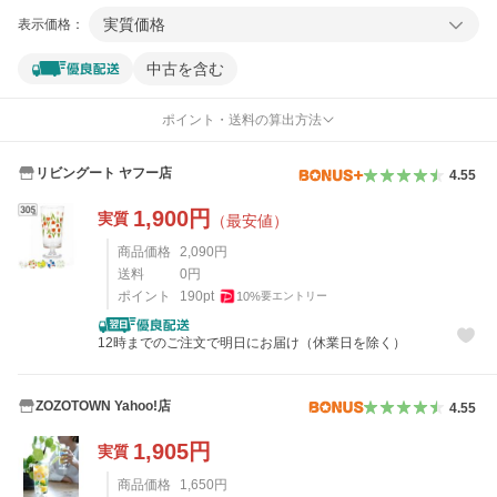
実質価格
表示価格：
中古を含む
ポイント・送料の算出方法
リビングート ヤフー店
4.55
1,900
円
実質
（最安値）
商品価格
2,090
円
送料
0
円
ポイント
190
pt
10
%
要エントリー
12時までのご注文で明日にお届け（休業日を除く）
ZOZOTOWN Yahoo!店
4.55
1,905
円
実質
商品価格
1,650
円