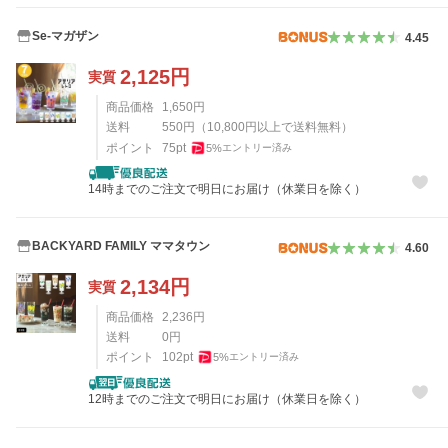
Se-マガザン
4.45
2,125
円
実質
商品価格
1,650
円
送料
550
円
（
10,800
円以上で送料無料）
ポイント
75
pt
5
%
エントリー済み
14時までのご注文で明日にお届け（休業日を除く）
BACKYARD FAMILY ママタウン
4.60
2,134
円
実質
商品価格
2,236
円
送料
0
円
ポイント
102
pt
5
%
エントリー済み
12時までのご注文で明日にお届け（休業日を除く）