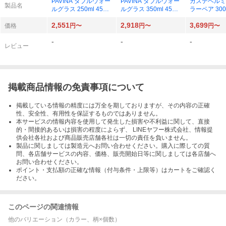
PAVINA ダブルウォー
PAVINA ダブルウォー
カステヘルミ
製品名
ルグラス 250ml 4558-
ルグラス 350ml 4559-
ラーペア 300m
10J （クリア） 【2
10J （クリア） 【2
763 （クリ
2,551
2,918
3,699
個】
個】
価格
円〜
円〜
円〜
-
-
-
レビュー
掲載商品情報の免責事項について
掲載している情報の精度には万全を期しておりますが、その内容の正確
性、安全性、有用性を保証するものではありません。
本サービスの情報内容を使用して発生した損害や不利益に関して、直接
的・間接的あるいは損害の程度によらず、 LINEヤフー株式会社、情報提
供会社各社および商品販売店舗各社は一切の責任を負いません。
製品に関しましては製造元へお問い合わせください。購入に際しての質
問、各店舗サービスの内容、価格、販売開始日等に関しましては各店舗へ
お問い合わせください。
ポイント・支払額の正確な情報（付与条件・上限等）はカートをご確認く
ださい。
このページの関連情報
他のバリエーション（カラー、柄×個数）