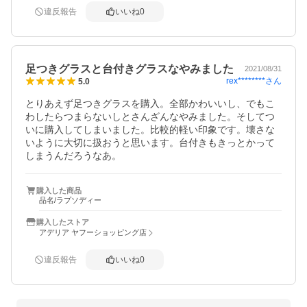
違反報告
いいね
0
足つきグラスと台付きグラスなやみました
2021/08/31
rex********
さん
5.0
とりあえず足つきグラスを購入。全部かわいいし、でもこ
わしたらつまらないしとさんざんなやみました。そしてつ
いに購入してしまいました。比較的軽い印象です。壊さな
いように大切に扱おうと思います。台付きもきっとかって
しまうんだろうなあ。
購入した商品
品名/ラプソディー
購入したストア
アデリア ヤフーショッピング店
違反報告
いいね
0