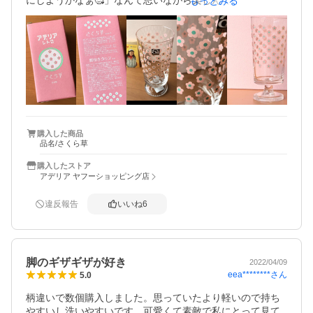
にしようかなぁ🥰」なんて思いながら楽しんで眺めていま
もっとみる
した♪

　そんな感じでいつものように商品画像を見ていると…
😳‼️　いつの間にか可愛い【ピンク色】のグラスが追加され
てるのを発見😍

　ビックリして😲✨一目惚れで😍これは売り切れる前に購
入しなければ！っと急いでカートへポチリ☺️

　届いた【さくら草】は思っていた通り可愛いピンクの花
購入した商品
品名/さくら草
柄がリズム良くポンポンと並んでいてメチャクチャ可愛い
🥰

購入したストア
アデリア ヤフーショッピング店
　思いの外軽くて持ちやすくて飲みやすくて洗いやすい🥰
🥰🥰　こんなに日常に適した食器はなかなか無いです♪　嬉
違反報告
いいね
6
しい限り✨

　客人が頻繁に来る訳でもない我が家にそんなに沢山のグ
ラスは不要だと自分に言い聞かせるのだけど…　きっとポ
脚のギザギザが好き
2022/04/09
イントが貯まったら又【次はどれにしようか😁】とひとり
eea********
さん
5.0
ニンマリしながら眺めてしまうと思います…☺️

柄違いで数個購入しました。思っていたより軽いので持ち
　普段の何気ない飲み物をお気に入りのグラスで飲む時間
やすいし洗いやすいです。可愛くて素敵で私にとって見て