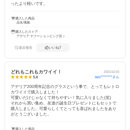
ったより軽いです。
購入した商品
品名/風船
購入したストア
アデリア ヤフーショッピング店
違反報告
いいね
7
どれもこれもカワイイ！
2021/11/15
ayu********
さん
5.0
アデリア200周年記念のグラスという事で、とってもレトロ
カワイイで購入しました！

可愛いだけじゃなくて持ちやすい！気に入りました(笑)

それから買い集め、友達の誕生日プレゼントにもセットで
購入しました。可愛らしくてとっても喜ばれましたをあり
がとうございました。
購入した商品