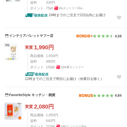
送料
330
円
ポイント
75
pt
5
%
エントリー済み
24時までのご注文で2日以内にお届け
インテリアパレットヤフー店
4.59
1,990
円
実質
商品価格
1,650
円
送料
490
円
ポイント
150
pt
10
%
要エントリー
12時までのご注文で明日にお届け（休業日を除く）
FavoriteStyle キッチン・雑貨
4.84
2,080
円
実質
商品価格
1,650
円
送料
640
円
ポイント
210
pt
14
%
エントリー済み