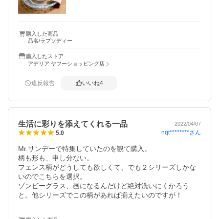
購入した商品
品名/ラプソディー
購入したストア
アデリア ヤフーショッピング店
違反報告
いいね
4
生活に彩りを添えてくれる一品
2022/04/07
nqt********
さん
5.0
Mr.サンデーで特集していたのを観て購入。

柄も形も、申し分ない。

フェンス柄がどうしても欲しくて、でも２シリーズしかな
いのでこちらを選択。

ゾンビーグラス、画になるんだけど絶対洗いにくかろう
と。他シリーズでこの柄があれば揃えたいのですが！