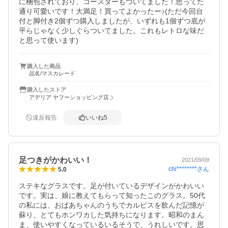
に梱包されており、コースターもついてました！思ってた
通り可愛いです！大満足！買ってよかったー♪(ただ今回台
付と脚付き2個ずつ購入しましたが、いずれも1個ずつ底が
平らじゃなく少しぐらついてました。これもレトロな味だ
と思って使います)
購入した商品
品名/マスカレード
購入したストア
アデリア ヤフーショッピング店
違反報告
いいね
5
足つきがかわいい！
2021/09/09
chi********
さん
5.0
ステキなグラスです。足が付いているデザインがかわいい
です。実は、娘に教えてもらって知ったこのグラス。50代
の私には、おばあちゃんのうちでカルピスを飲んだ記憶が
蘇り、とてもホンワカした気持ちになります。昭和のまん
ま、使いやすくなっているいるそうで、うれしいです。思