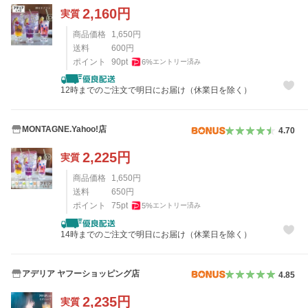
2,160
円
実質
商品価格
1,650
円
送料
600
円
ポイント
90
pt
6
%
エントリー済み
12時までのご注文で明日にお届け（休業日を除く）
MONTAGNE.Yahoo!店
4.70
2,225
円
実質
商品価格
1,650
円
送料
650
円
ポイント
75
pt
5
%
エントリー済み
14時までのご注文で明日にお届け（休業日を除く）
アデリア ヤフーショッピング店
4.85
2,235
円
実質