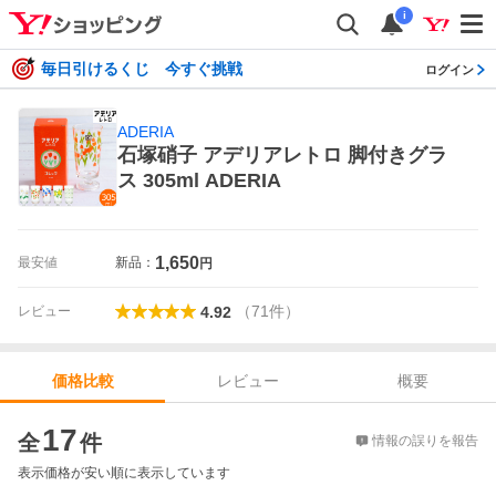
i
毎日引けるくじ 今すぐ挑戦
ログイン
ADERIA
石塚硝子 アデリアレトロ 脚付きグラ
ス 305ml ADERIA
1,650
最安値
新品：
円
（
71
件
）
レビュー
4.92
レビュー
概要
価格比較
価格比較
17
全
件
情報の誤りを報告
表示価格が安い順に表示しています