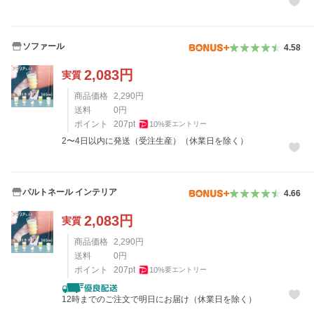
ソファール
4.58
2,083
円
実質
商品価格
2,290
円
送料
0
円
ポイント
207
pt
10
%
要エントリー
2〜4日以内に発送（受注生産）（休業日を除く）
パルトネール インテリア
4.66
2,083
円
実質
商品価格
2,290
円
送料
0
円
ポイント
207
pt
10
%
要エントリー
12時までのご注文で明日にお届け（休業日を除く）