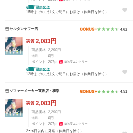
15時までのご注文で明日にお届け（休業日を除く）
セルタンヤフー店
4.62
2,083
円
実質
商品価格
2,290
円
送料
0
円
ポイント
207
pt
10
%
要エントリー
12時までのご注文で明日にお届け（休業日を除く）
ソファーメーカー直販店・和楽
4.51
2,083
円
実質
商品価格
2,290
円
送料
0
円
ポイント
207
pt
10
%
要エントリー
2〜4日以内に発送（休業日を除く）