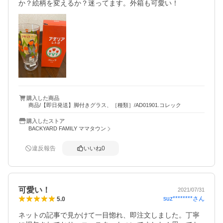
か？絵柄を変えるか？迷ってます。外箱も可愛い！
購入した商品
商品/【即日発送】脚付きグラス、［種類］/AD01901.コレック
購入したストア
BACKYARD FAMILY ママタウン
違反報告
いいね
0
可愛い！
2021/07/31
suz********
さん
5.0
ネットの記事で見かけて一目惚れ、即注文しました。丁寧