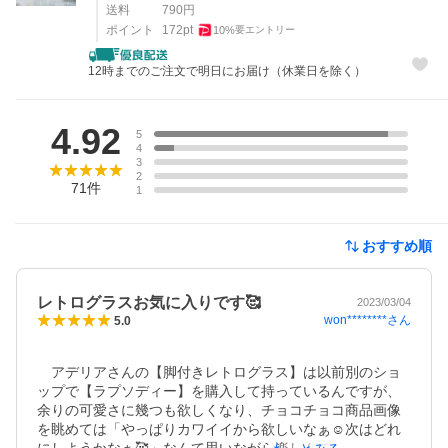
送料
790
円
ポイント
172
pt
10
%
要エントリー
12時までのご注文で明日にお届け（休業日を除く）
レビュー
4.92
5
4
3
2
71
件
1
おすすめ順
レトログラスお気に入りです🥰
2023/03/04
won********
さん
5.0
　アデリアさんの【脚付きレトログラス】は以前別のショ
ップで【ラプソディー】を購入して持っているんですが、
余りの可愛さに幾つも欲しくなり、チョコチョコ商品画像
を眺めては「やっぱりカワイイから欲しいなぁ☺️次はどれ