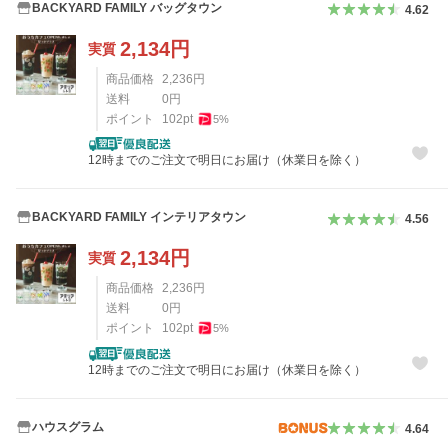
BACKYARD FAMILY バッグタウン
4.62
2,134
円
実質
商品価格
2,236
円
送料
0
円
ポイント
102
pt
5
%
12時までのご注文で明日にお届け（休業日を除く）
BACKYARD FAMILY インテリアタウン
4.56
2,134
円
実質
商品価格
2,236
円
送料
0
円
ポイント
102
pt
5
%
12時までのご注文で明日にお届け（休業日を除く）
ハウスグラム
4.64