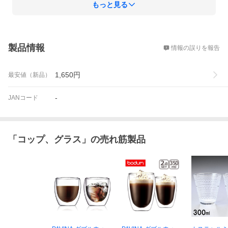
もっと見る
概要
製品情報
情報の誤りを報告
1,650
円
最安値（新品）
-
JANコード
「
コップ、グラス
」の売れ筋製品