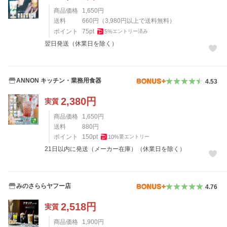
商品価格
1,650
円
送料
660
円
（
3,980
円以上で送料無料）
ポイント
75
pt
5
%
エントリー済み
翌日発送（休業日を除く）
ANNON キッチン・業務用食器
4.53
2,380
円
実質
商品価格
1,650
円
送料
880
円
ポイント
150
pt
10
%
要エントリー
21日以内に発送（メーカー在庫）（休業日を除く）
みのさららヤフー店
4.76
2,518
円
実質
商品価格
1,900
円