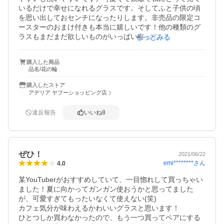
は不思議と特別な時間…☺️✨　ラプソディとさくら草大切
いるだけで幸せになれるグラスです。そしてふと子供の頃
にします🍹✨

を思い出しておセンチになったりします。非売品の限定コ
ースターのおまけ付きも本当に嬉しいです！他の種類のグ
ラスもまだまだ欲しいものがいっぱい有ってどうしよう(>_
もっとみる
<)アデリアレトロの沼にハマってしまいました。
購入した商品
品名/花の輪
購入したストア
アデリア ヤフーショッピング店
違反報告
いいね
8
ぜひ！
2021/06/22
emi********
さん
4.0
某YouTuberがおすすめしていて、一目惚れして買っちゃい
ました！夏に向かってガンガン使おうかと思ってました
が、可愛すぎてもったいなくて使えない(笑)

カフェ気分が味わえるかわいいグラスと思います！

ひとつしか買わなかったので、もう一つ買ってペアにする