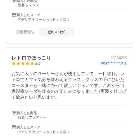
購入した商品
品名/フェンス
購入したストア
アデリア ヤフーショッピング店
違反報告
いいね
0
レトロでほっこり
2022/02/02
wck********
さん
5.0
お気に入りのユーザーさんが使用していて、一目惚れ。レ
トロでカフェ気分を味わえるグラス。グラスの下にひいた
コースターも一緒に売って欲しいぐらいです。これから自
家製梅ソーダを作るのが楽しみになりました♪可愛く仕上げ
て飲みたいと思います。
購入した商品
品名/ラプソディー
購入したストア
アデリア ヤフーショッピング店