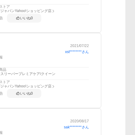
ストア
ジャパンYahoo!ショッピング店
告
いいね
0
2021/07/22
xst********
さん
報
商品
スリーパープレミアケア/クイーン
ストア
ジャパンYahoo!ショッピング店
告
いいね
0
2020/08/17
sak********
さん
報