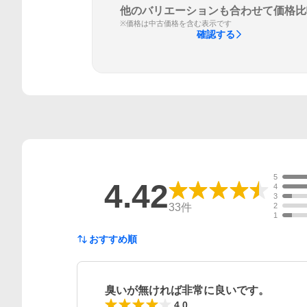
他のバリエーションも合わせて価格比
※価格は中古価格を含む表示です
確認する
5
4.42
4
3
33
件
2
1
おすすめ順
臭いが無ければ非常に良いです。
4.0