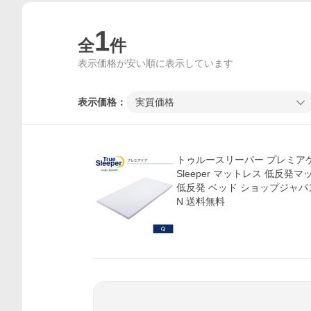
1
全
件
表示価格が安い順に表示しています
表示価格：
実質価格
トゥルースリーパー プレミアケア
Sleeper マットレス 低反発
低反発 ベッド ショップジャパン 
N 送料無料
価格比較