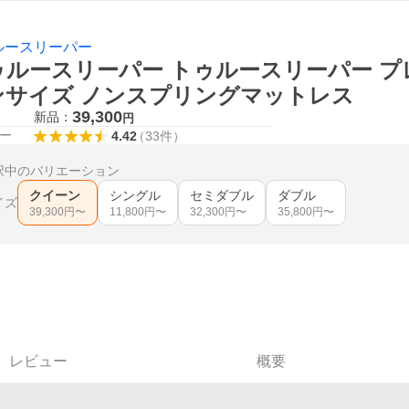
ルースリーパー
ゥルースリーパー トゥルースリーパー プレ
ンサイズ ノンスプリングマットレス
39,300
新品：
円
ー
4.42
（
33
件
）
択中のバリエーション
クイーン
シングル
セミダブル
ダブル
イズ
39,300
円〜
11,800
円〜
32,300
円〜
35,800
円〜
レビュー
概要