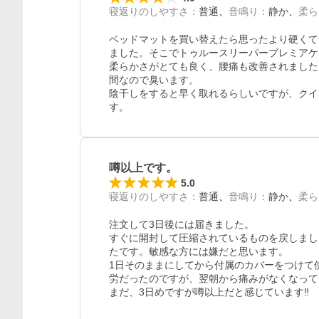
寝返りのしやすさ
：
普通
音鳴り
：
静か
柔ら
ベッドマットを買い替えたら思ったより硬くて
ました。そこでトゥルースリーパープレミアケ
柔らかさがとても良く、腰痛も改善されました
間なので臭います。

陰干しをすると早く取れるらしいですが、クイ
す。
噂以上です。
5.0
寝返りのしやすさ
：
普通
音鳴り
：
静か
柔ら
注文して3日後には届きました。

すぐに開封して圧縮されているものを戻しまし
たです。敏感な方には嫌だと思います。

1日そのままにしてから付属のカバーをつけて
労だったのですが、翌朝から痛みがなくなって
まだ、3日めですが噂以上だと感じています‼︎