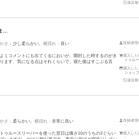
違反報
ま…
投稿者情
かさ
：
少し柔らかい
横揺れ
：
良い
-
よくコメントにも出てくるにおいが、開封した時するのがき
購入した
トゥルー
ります、気になる点はそれくらいで、寝た後はすこぶる言
購入した
ショップ
違反報
投稿者情
かさ
：
柔らかい
横揺れ
：
非常に良い
-
トゥルースリーパーを使った翌日は痛さ10のうちの3ぐらい
購入した
-