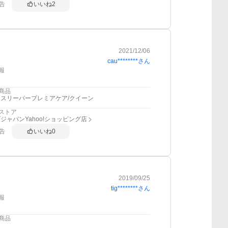
告
いいね
2
2021/12/06
cau********
さん
報
商品
スリーパープレミアケア/クイーン
ストア
ジャパンYahoo!ショッピング店
告
いいね
0
2019/09/25
tig********
さん
報
商品