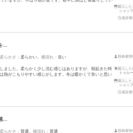
っていますが、やはり朝が楽です。夜中に前ほど寝返りしてい
購入した
ショップ
違反報
を…
投稿者情
柔らかさ
：
柔らかい
横揺れ
：
良い
-
しました。柔らかく少し沈む感じはありますが、朝起きた時
購入した
トゥルー
は熱がこもりやすい感じがします。冬は暖かくて良いと思い
購入した
ショップ
違反報
感…
投稿者情
柔らかさ
：
普通
横揺れ
：
普通