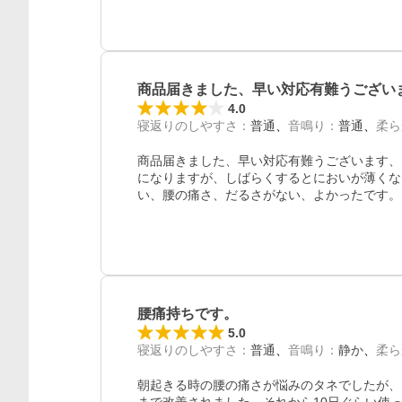
商品届きました、早い対応有難うござい
4.0
寝返りのしやすさ
：
普通
音鳴り
：
普通
柔ら
商品届きました、早い対応有難うございます、
になりますが、しばらくするとにおいが薄くな
い、腰の痛さ、だるさがない、よかったです。
レビュー
腰痛持ちです。
5.0
寝返りのしやすさ
：
普通
音鳴り
：
静か
柔ら
朝起きる時の腰の痛さが悩みのタネでしたが、