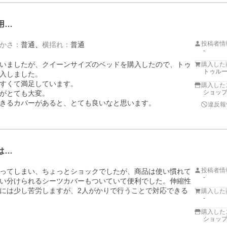
用…
投稿者情
かさ
：
普通
横揺れ
：
普通
-
いましたが、クイーンサイズのベッドを購入したので、トゥ
購入した
トゥルー
入しました。

すくて満足しています。

購入した
ショップ
がとても大変。

きるカバーがあると、とても良いなと思います。
違反報
は…
投稿者情
ってしまい、ちょっとショックでしたが、商品は使い慣れて
-
い分けられるシーツカバーもついていて便利でした。伸縮性
には少し苦労しますが、2人がかりで行うことで対応できる
購入した
-
購入した
ショップ