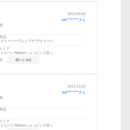
2021/09/16
sac********
さん
報
商品
スリーパープレミアケア/クイーン
ストア
ジャパンYahoo!ショッピング店
告
いいね
1
2017/12/15
pal********
さん
報
商品
ストア
ジャパンYahoo!ショッピング店