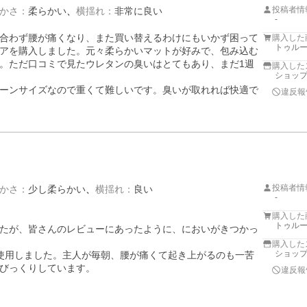
投稿者情
かさ
：
柔らかい
横揺れ
：
非常に良い
-
合わず腰が痛くなり、また買い替えるわけにもいかず困って
購入した
トゥルー
アを購入しました。元々柔らかいマットが好みで、包み込む
。ただ口コミで見たウレタンの臭いはとてもあり、まだ1週
購入した
ショップ
ーンサイズなので重くて難しいです。臭いが取れれば快適で
違反報
投稿者情
かさ
：
少し柔らかい
横揺れ
：
良い
-
購入した
トゥルー
たが、皆さんのレビューにあったように、においがきつかっ
購入した
ショップ
使用しました。主人が毎朝、腰が痛くて起き上がるのも一苦
びっくりしています。

違反報