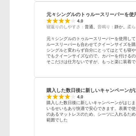
元々シングルのトゥルースリーパーを使
4.0
寝返りのしやすさ
：
普通
音鳴り
：
静か
柔ら
元々シングルのトゥルースリーパーを使用して
ルースリーパーも合わせてクイーンサイズを購
シングルと変わらず自分にとってはとても寝や
でもクイーンサイズなので、カバーを付けるの
そこだけは仕方ないですが、もっと楽に装着で
購入した数日後に新しいキャンペーンが
4.0
購入した数日後に新しいキャンペーンがはじま
いるせいもあり快適で安心できます。表裏で使
のあるマットレスのため、シーツに入れるため
範囲でした