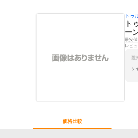
トゥ
ト
ー
最安値
レビュ
選
サ
価格比較