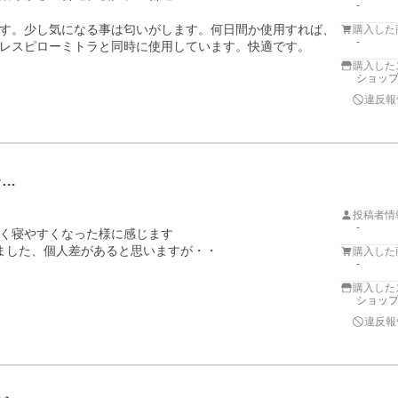
-
す。少し気になる事は匂いがします。何日間か使用すれば、
購入した
-
レスピローミトラと同時に使用しています。快適です。
購入した
ショップ
違反報
レ…
投稿者情
-
く寝やすくなった様に感じます

購入した
-
購入した
ショップ
違反報