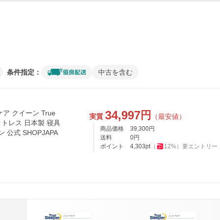
条件指定：
中古を含む
34,997
円
 クイーン True
実質
（最安値）
マットレス 日本製 寝具
商品価格
39,300
円
公式 SHOPJAPA
送料
0
円
ポイント
4,303
pt
（
12
%）
要エントリー