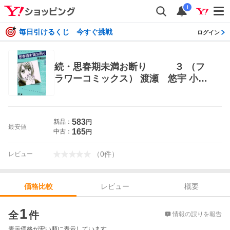
i
毎日引けるくじ 今すぐ挑戦
ログイン
続・思春期未満お断り ３ （フ
ラワーコミックス） 渡瀬 悠宇 小学
館 フラワーコミックス
583
新品：
円
最安値
165
中古：
円
（
0
件
）
レビュー
レビュー
概要
価格比較
価格比較
1
全
件
情報の誤りを報告
表示価格が安い順に表示しています