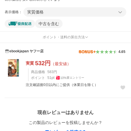
実質価格
表示価格：
中古を含む
ポイント・送料の算出方法
ebookjapan ヤフー店
4.65
532
円
実質
（最安値）
商品価格
583
円
ポイント
51
pt
10
%
要エントリー
注文確認後0日以内にご提供（休業日を除く）
レビュー
現在レビューはありません
この製品のレビューを投稿しませんか？