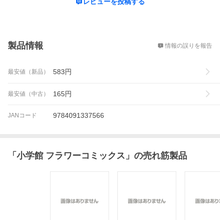
レビューを投稿する
概要
製品情報
情報の誤りを報告
583
円
最安値（新品）
165
円
最安値（中古）
9784091337566
JANコード
「
小学館 フラワーコミックス
」の売れ筋製品