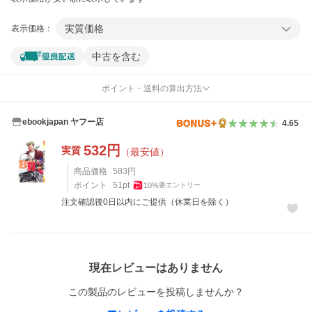
実質価格
表示価格：
中古を含む
ポイント・送料の算出方法
ebookjapan ヤフー店
4.65
532
円
実質
（最安値）
商品価格
583
円
ポイント
51
pt
10
%
要エントリー
注文確認後0日以内にご提供（休業日を除く）
レビュー
現在レビューはありません
この製品のレビューを投稿しませんか？