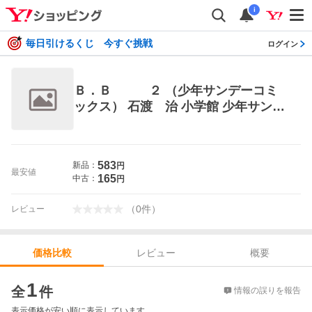
i
毎日引けるくじ 今すぐ挑戦
ログイン
Ｂ．Ｂ ２ （少年サンデーコミ
ックス） 石渡 治 小学館 少年サンデ
ーコミックス
583
新品：
円
最安値
165
中古：
円
（
0
件
）
レビュー
レビュー
概要
価格比較
価格比較
1
全
件
情報の誤りを報告
表示価格が安い順に表示しています