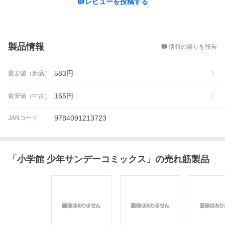
レビューを投稿する
概要
製品情報
情報の誤りを報告
583
円
最安値（新品）
165
円
最安値（中古）
9784091213723
JANコード
「
小学館 少年サンデーコミックス
」の売れ筋製品